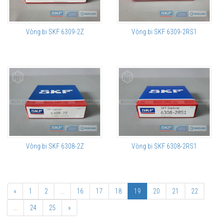
Vòng bi SKF 6309-2Z
Vòng bi SKF 6309-2RS1
Vòng bi SKF 6308-2Z
Vòng bi SKF 6308-2RS1
«
1
2
...
16
17
18
19
20
21
22
...
24
25
»