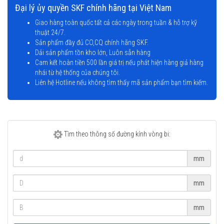
Đại lý ủy quyền SKF chính hãng tại Việt Nam
Giao hàng toàn quốc tất cả các ngày trong tuần & hỗ trợ kỹ
thuật 24/7.
Sản phẩm đầy đủ CO,CQ chính hãng SKF.
Dải sản phẩm tồn kho lớn, Luôn sẵn hàng
Cam kết hoàn tiền 500 lần giá trị nếu phát hiện hàng giả hàng
nhái từ hệ thống của chúng tôi.
Liên hệ Hotline nếu không tìm thấy mã sản phẩm bạn tìm kiếm.
Tìm theo thông số đường kính vòng bi:
mm
mm
mm