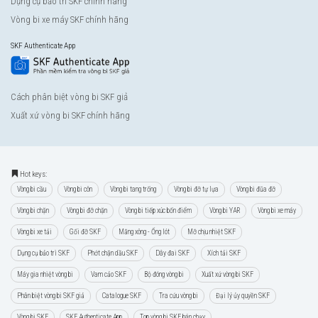
Dụng cụ bảo trì SKF chính hãng
Vòng bi xe máy SKF chính hãng
SKF Authenticate App
Cách phân biệt vòng bi SKF giả
Xuất xứ vòng bi SKF chính hãng
Hot keys:
Vòng bi cầu
Vòng bi côn
Vòng bi tang trống
Vòng bi đỡ tự lựa
Vòng bi đũa đỡ
Vòng bi chặn
Vòng bi đỡ chặn
Vòng bi tiếp xúc bốn điểm
Vòng bi YAR
Vòng bi xe máy
Vòng bi xe tải
Gối đỡ SKF
Măng xông - Ống lót
Mỡ chịu nhiệt SKF
Dụng cụ bảo trì SKF
Phớt chặn dầu SKF
Dây đai SKF
Xích tải SKF
Máy gia nhiệt vòng bi
Vam cảo SKF
Bộ đóng vòng bi
Xuất xứ vòng bi SKF
Phân biệt vòng bi SKF giả
Catalogue SKF
Tra cứu vòng bi
Đại lý ủy quyền SKF
Vòng bi SKF
SKF Authenticate App
Top vòng bi SKF bán chạy