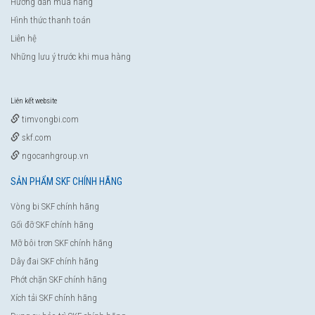
Hướng dẫn mua hàng
Hình thức thanh toán
Liên hệ
Những lưu ý trước khi mua hàng
Liên kết website
timvongbi.com
skf.com
ngocanhgroup.vn
SẢN PHẨM SKF CHÍNH HÃNG
Vòng bi SKF chính hãng
Gối đỡ SKF chính hãng
Mỡ bôi trơn SKF chính hãng
Dây đai SKF chính hãng
Phớt chặn SKF chính hãng
Xích tải SKF chính hãng