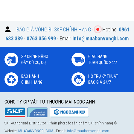
BÁO GIÁ VÒNG BI SKF CHÍNH HÃNG
-
Hotline:
0961
633 389
-
0763 356 999
- Email:
info@muabanvongbi.com
SP CHÍNH HÃNG
GIAO HÀNG
ĐẦY ĐỦ CO, CQ
TOÀN QUỐC 24/7
BẢO HÀNH
HỖ TRỢ KỸ THUẬT
CHÍNH HÃNG
BÁO GIÁ 24/7
CÔNG TY CP VẬT TƯ THƯƠNG MẠI NGỌC ANH
SKF Authorized Distributor - Phân phối các sản phẩm SKF chính hãng ®
Website:
MUABANVONGBI.COM
- Email:
info@muabanvongbi.com