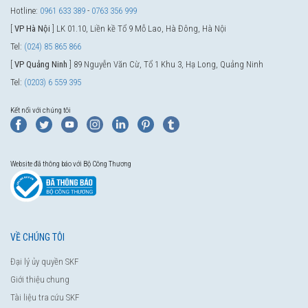
Hotline:
0961 633 389
-
0763 356 999
[
VP Hà Nội
] LK 01.10, Liền kề Tổ 9 Mỗ Lao, Hà Đông, Hà Nội
Tel:
(024) 85 865 866
[
VP Quảng Ninh
] 89 Nguyễn Văn Cừ, Tổ 1 Khu 3, Hạ Long, Quảng Ninh
Tel:
(0203) 6 559 395
Kết nối với chúng tôi
Website đã thông báo với Bộ Công Thương
VỀ CHÚNG TÔI
Đại lý ủy quyền SKF
Giới thiệu chung
Tài liệu tra cứu SKF