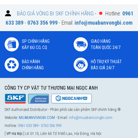
BÁO GIÁ VÒNG BI SKF CHÍNH HÃNG
-
Hotline:
0961
633 389
-
0763 356 999
- Email:
info@muabanvongbi.com
SP CHÍNH HÃNG
GIAO HÀNG
ĐẦY ĐỦ CO, CQ
TOÀN QUỐC 24/7
BẢO HÀNH
HỖ TRỢ KỸ THUẬT
CHÍNH HÃNG
BÁO GIÁ 24/7
CÔNG TY CP VẬT TƯ THƯƠNG MẠI NGỌC ANH
SKF Authorized Distributor - Phân phối các sản phẩm SKF chính hãng ®
Website:
MUABANVONGBI.COM
- Email:
info@muabanvongbi.com
Hotline:
0961 633 389
-
0763 356 999
[
VP Hà Nội
] LK 01.10, Liền kề Tổ 9 Mỗ Lao, Hà Đông, Hà Nội