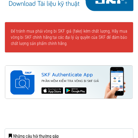
Để tránh mua phải vòng bi SKF giả (fake) kém chất lượng, Hãy mua
vòng bi SKF chính hãng tại các đại lý ủy quyền của SKF để đảm bảo
chất lượng sản phẩm chính hãng.
Những câu hỏi thường gặp