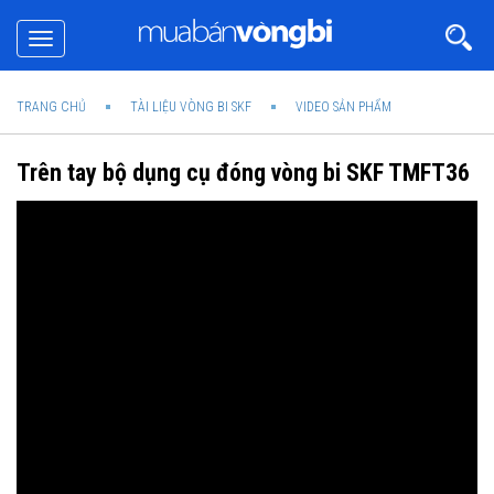
Toggle
navigation
TRANG CHỦ
TÀI LIỆU VÒNG BI SKF
VIDEO SẢN PHẨM
Trên tay bộ dụng cụ đóng vòng bi SKF TMFT36