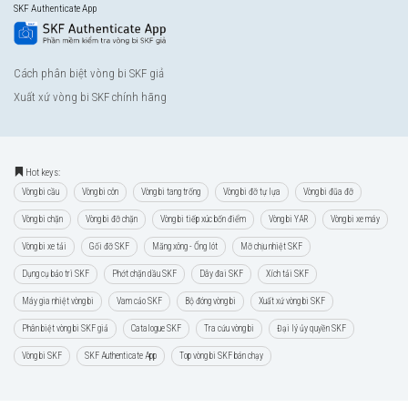
SKF Authenticate App
Cách phân biệt vòng bi SKF giả
Xuất xứ vòng bi SKF chính hãng
Hot keys:
Vòng bi cầu
Vòng bi côn
Vòng bi tang trống
Vòng bi đỡ tự lựa
Vòng bi đũa đỡ
Vòng bi chặn
Vòng bi đỡ chặn
Vòng bi tiếp xúc bốn điểm
Vòng bi YAR
Vòng bi xe máy
Vòng bi xe tải
Gối đỡ SKF
Măng xông - Ống lót
Mỡ chịu nhiệt SKF
Dụng cụ bảo trì SKF
Phớt chặn dầu SKF
Dây đai SKF
Xích tải SKF
Máy gia nhiệt vòng bi
Vam cảo SKF
Bộ đóng vòng bi
Xuất xứ vòng bi SKF
Phân biệt vòng bi SKF giả
Catalogue SKF
Tra cứu vòng bi
Đại lý ủy quyền SKF
Vòng bi SKF
SKF Authenticate App
Top vòng bi SKF bán chạy