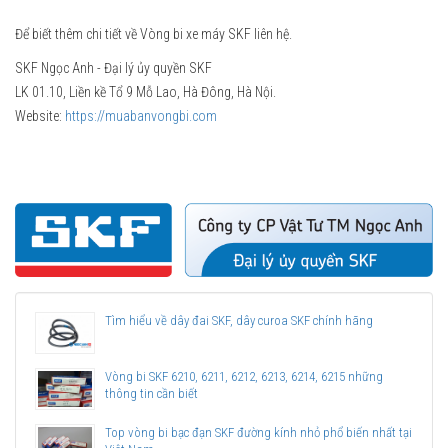
Để biết thêm chi tiết về Vòng bi xe máy SKF liên hệ.
SKF Ngọc Anh - Đại lý ủy quyền SKF
LK 01.10, Liền kề Tổ 9 Mỗ Lao, Hà Đông, Hà Nội.
Website:
https://muabanvongbi.com
Tìm hiểu về dây đai SKF, dây curoa SKF chính hãng
Vòng bi SKF 6210, 6211, 6212, 6213, 6214, 6215 những
thông tin cần biết
Top vòng bi bạc đạn SKF đường kính nhỏ phổ biến nhất tại