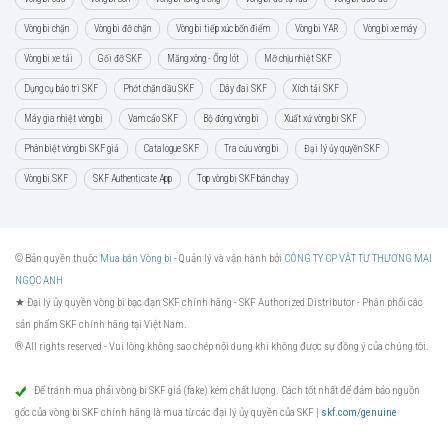
Vòng bi chặn
Vòng bi đỡ chặn
Vòng bi tiếp xúc bốn điểm
Vòng bi YAR
Vòng bi xe máy
Vòng bi xe tải
Gối đỡ SKF
Măng xông - Ống lót
Mỡ chịu nhiệt SKF
Dụng cụ bảo trì SKF
Phớt chặn dầu SKF
Dây đai SKF
Xích tải SKF
Máy gia nhiệt vòng bi
Vam cảo SKF
Bộ đóng vòng bi
Xuất xứ vòng bi SKF
Phân biệt vòng bi SKF giả
Catalogue SKF
Tra cứu vòng bi
Đại lý ủy quyền SKF
Vòng bi SKF
SKF Authenticate App
Top vòng bi SKF bán chạy
© Bản quyền thuộc
Mua bán Vòng bi
- Quản lý và vận hành bởi
CÔNG TY CP VẬT TƯ THƯƠNG MẠI
NGỌC ANH
★ Đại lý ủy quyền vòng bi bạc đạn SKF chính hãng -
SKF Authorized Distributor
- Phân phối các
sản phẩm SKF chính hãng tại Việt Nam.
® All rights reserved - Vui lòng không sao chép nội dung khi không được sự đồng ý của chúng tôi.
Để tránh mua phải vòng bi SKF giả (fake) kém chất lượng. Cách tốt nhất để đảm bảo nguồn
gốc của vòng bi SKF chính hãng là mua từ các đại lý ủy quyền của SKF |
skf.com/genuine