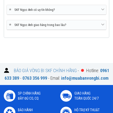
★
SKF Ngọc Anh có uy tín không?
★
SKF Ngọc Anh giao hàng trong bao lâu?
BÁO GIÁ VÒNG BI SKF CHÍNH HÃNG
-
Hotline:
0961
633 389
-
0763 356 999
- Email:
info@muabanvongbi.com
SP CHÍNH HÃNG
GIAO HÀNG
ĐẦY ĐỦ CO, CQ
TOÀN QUỐC 24/7
BẢO HÀNH
HỖ TRỢ KỸ THUẬT