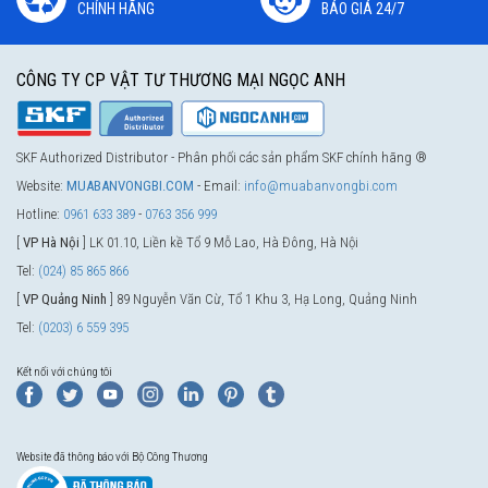
CHÍNH HÃNG
BÁO GIÁ 24/7
CÔNG TY CP VẬT TƯ THƯƠNG MẠI NGỌC ANH
SKF Authorized Distributor - Phân phối các sản phẩm SKF chính hãng ®
Website:
MUABANVONGBI.COM
- Email:
info@muabanvongbi.com
Hotline:
0961 633 389
-
0763 356 999
[
VP Hà Nội
] LK 01.10, Liền kề Tổ 9 Mỗ Lao, Hà Đông, Hà Nội
Tel:
(024) 85 865 866
[
VP Quảng Ninh
] 89 Nguyễn Văn Cừ, Tổ 1 Khu 3, Hạ Long, Quảng Ninh
Tel:
(0203) 6 559 395
Kết nối với chúng tôi
Website đã thông báo với Bộ Công Thương