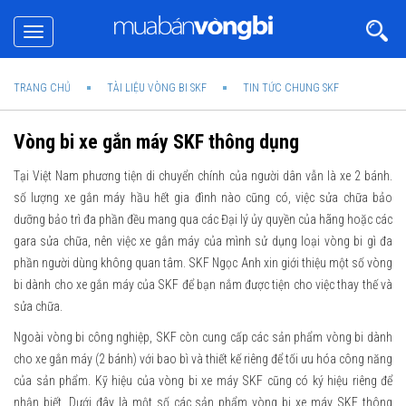
Toggle
navigation
TRANG CHỦ
TÀI LIỆU VÒNG BI SKF
TIN TỨC CHUNG SKF
Vòng bi xe gắn máy SKF thông dụng
Tại Việt Nam phương tiện di chuyển chính của người dân vẫn là xe 2 bánh.
số lượng xe gắn máy hầu hết gia đình nào cũng có, việc sửa chữa bảo
dưỡng bảo trì đa phần đều mang qua các Đại lý ủy quyền của hãng hoặc các
gara sửa chữa, nên việc xe gắn máy của mình sử dụng loại vòng bi gì đa
phần người dùng không quan tâm. SKF Ngọc Anh xin giới thiệu một số vòng
bi dành cho xe gắn máy của SKF để bạn nắm được tiện cho việc thay thế và
sửa chữa.
Ngoài vòng bi công nghiệp, SKF còn cung cấp các sản phẩm vòng bi dành
cho xe gắn máy (2 bánh) với bao bì và thiết kế riêng để tối ưu hóa công năng
của sản phẩm. Kỹ hiệu của vòng bi xe máy SKF cũng có ký hiệu riêng để
nhận biết. Dưới đây là một số các sản phẩm vòng bi xe máy SKF thông