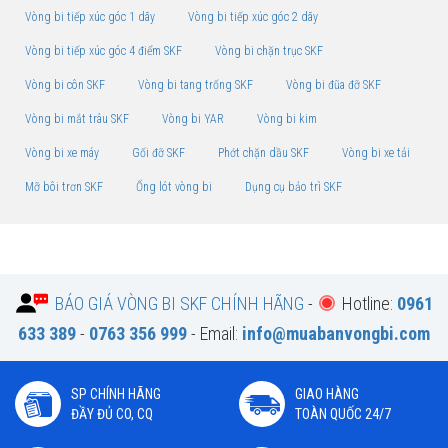
Vòng bi tiếp xúc góc 1 dãy
Vòng bi tiếp xúc góc 2 dãy
Vòng bi tiếp xúc góc 4 điểm SKF
Vòng bi chặn trục SKF
Vòng bi côn SKF
Vòng bi tang trống SKF
Vòng bi đũa đỡ SKF
Vòng bi mắt trâu SKF
Vòng bi YAR
Vòng bi kim
Vòng bi xe máy
Gối đỡ SKF
Phớt chặn dầu SKF
Vòng bi xe tải
Mỡ bôi trơn SKF
Ống lót vòng bi
Dụng cụ bảo trì SKF
BÁO GIÁ VÒNG BI SKF CHÍNH HÃNG
-
Hotline:
0961
633 389
-
0763 356 999
- Email:
info@muabanvongbi.com
SP CHÍNH HÃNG
GIAO HÀNG
ĐẦY ĐỦ CO, CQ
TOÀN QUỐC 24/7