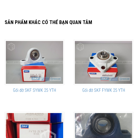
SẢN PHẨM KHÁC CÓ THỂ BẠN QUAN TÂM
Gối đỡ SKF SYWK 25 YTH
Gối đỡ SKF FYWK 25 YTH