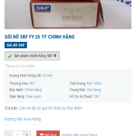
GỐI ĐỠ SKF FY 25 TF CHÍNH HÃNG
Gối đỡ SKF
Sản phẩm chính hãng SKF ®
Thông số sản phẩm
Đường kính trong (d):
25 mm
Thương hiệu:
SKF
Tình trạng:
Mới 100%
Bảo hành:
Chính hãng
Trạng thái:
Còn hàng
Giao hàng:
Toàn quốc
Hỗ trợ kỹ thuật:
24/7
Giá bán:
Liên hệ để có giá tốt nhất tại thời điểm
Hướng dẫn mua hàng
Hướng dẫn mua hàng
-
+
Đặt mua