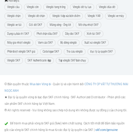
Hot keys:
Vòng bi cầu
Vòng bi côn
Vòng bi tang trống
Vòng bi đỡ tự lựa
Vòng bi đũa đỡ
Vòng bi chặn
Vòng bi đỡ chặn
Vòng bi tiếp xúc bốn điểm
Vòng bi YAR
Vòng bi xe máy
Vòng bi xe tải
Gối đỡ SKF
Măng xông - Ống lót
Mỡ chịu nhiệt SKF
Dụng cụ bảo trì SKF
Phớt chặn dầu SKF
Dây đai SKF
Xích tải SKF
Máy gia nhiệt vòng bi
Vam cảo SKF
Bộ đóng vòng bi
Xuất xứ vòng bi SKF
Phân biệt vòng bi SKF giả
Catalogue SKF
Tra cứu vòng bi
Đại lý ủy quyền SKF
Vòng bi SKF
SKF Authenticate App
Top vòng bi SKF bán chạy
© Bản quyền thuộc
Mua bán Vòng bi
- Quản lý và vận hành bởi
CÔNG TY CP VẬT TƯ THƯƠNG MẠI
NGỌC ANH
★ Đại lý ủy quyền vòng bi bạc đạn SKF chính hãng -
SKF Authorized Distributor
- Phân phối các
sản phẩm SKF chính hãng tại Việt Nam.
® All rights reserved - Vui lòng không sao chép nội dung khi không được sự đồng ý của chúng tôi.
Để tránh mua phải vòng bi SKF giả (fake) kém chất lượng. Cách tốt nhất để đảm bảo nguồn
gốc của vòng bi SKF chính hãng là mua từ các đại lý ủy quyền của SKF |
skf.com/genuine