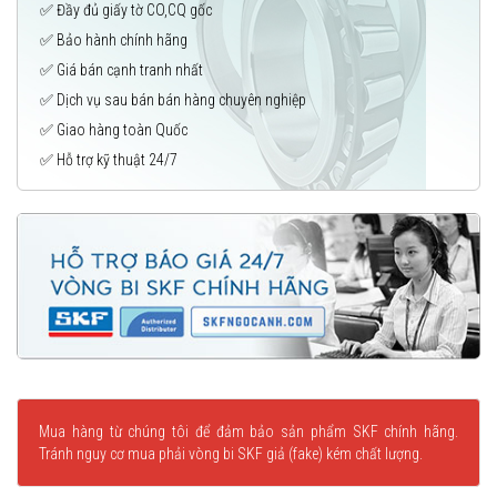
✅ Đầy đủ giấy tờ CO,CQ gốc
✅ Bảo hành chính hãng
✅ Giá bán cạnh tranh nhất
✅ Dịch vụ sau bán bán hàng chuyên nghiệp
✅ Giao hàng toàn Quốc
✅ Hỗ trợ kỹ thuật 24/7
Mua hàng từ chúng tôi để đảm bảo sản phẩm SKF chính hãng.
Tránh nguy cơ mua phải vòng bi SKF giả (fake) kém chất lượng.