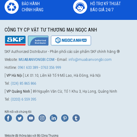
BẢO HÀNH
HỖ TRỢ KỸ THUẬT
CHÍNH HÃNG
BÁO GIÁ 24/7
CÔNG TY CP VẬT TƯ THƯƠNG MẠI NGỌC ANH
SKF Authorized Distributor - Phân phối các sản phẩm SKF chính hãng ®
Website:
MUABANVONGBI.COM
- Email:
info@muabanvongbi.com
Hotline:
0961 633 389
-
0763 356 999
[
VP Hà Nội
] LK 01.10, Liền kề Tổ 9 Mỗ Lao, Hà Đông, Hà Nội
Tel:
(024) 85 865 866
[
VP Quảng Ninh
] 89 Nguyễn Văn Cừ, Tổ 1 Khu 3, Hạ Long, Quảng Ninh
Tel:
(0203) 6 559 395
Kết nối với chúng tôi
Website đã thông báo với Bộ Công Thương