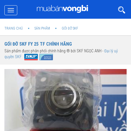
Toggle
navigation
TRANG CHỦ
SẢN PHẨM
GỐI ĐỠ SKF
GỐI ĐỠ SKF FY 25 TF CHÍNH HÃNG
Sản phẩm được phân phối chính hãng ® bởi SKF NGỌC ANH -
Đại lý uỷ
quyền SKF