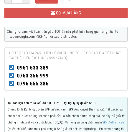
GỌI MUA HÀNG
Chúng tôi cam kết hoàn tiền gấp 100 lần nếu phát hiện hàng giả, hàng nhái từ
muabanvongbi.com - SKF Authorized Distributor.
HỖ TRỢ BÁO GIÁ 24/7 - LIÊN HỆ VỚI CHÚNG TÔI ĐỂ CÓ BÁO GIÁ TỐT NHẤT
TẠI THỜI ĐIỂM (HOTLINE / SMS / ZALO)
0961 633 389
0763 356 999
0796 655 386
Tại sao bạn nên mua Gối đỡ SKF FY 25 TF tại Đại lý uỷ quyền SKF ?
Chúng tôi là Đại lý ủy quyền SKF tại Việt Nam (SKF Authorized Distributor). Tất cả các sản
phẩm SKF được chúng tôi phân phối đều là sản phẩm chính hãng SKF, có đầy đủ giấy tờ
chứng minh xuất xứ và chất lượng (CO,CQ). Vui lòng sử dụng phần mềm
SKF Authenticate
(miễn phí) để tránh mua phải vòng bi SKF giả trôi nổi trên thị trường. Liên hệ với chúng tôi