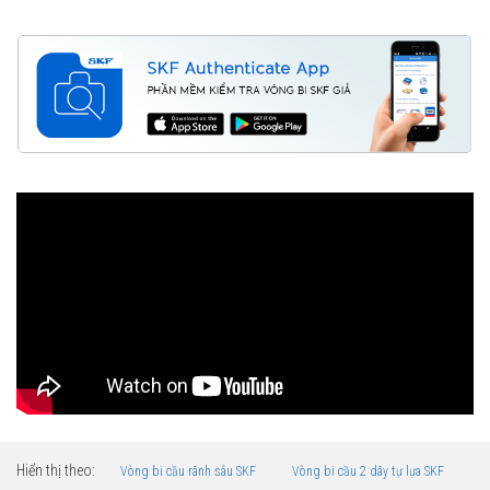
Hiển thị theo:
Vòng bi cầu rãnh sâu SKF
Vòng bi cầu 2 dãy tự lựa SKF