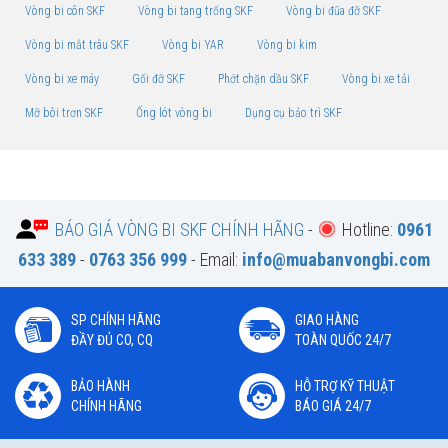
Vòng bi côn SKF
Vòng bi tang trống SKF
Vòng bi đũa đỡ SKF
Vòng bi mắt trâu SKF
Vòng bi YAR
Vòng bi kim
Vòng bi xe máy
Gối đỡ SKF
Phớt chặn dầu SKF
Vòng bi xe tải
Mỡ bôi trơn SKF
Ống lót vòng bi
Dụng cụ bảo trì SKF
BÁO GIÁ VÒNG BI SKF CHÍNH HÃNG
-
Hotline:
0961
633 389
-
0763 356 999
- Email:
info@muabanvongbi.com
SP CHÍNH HÃNG
GIAO HÀNG
ĐẦY ĐỦ CO, CQ
TOÀN QUỐC 24/7
BẢO HÀNH
HỖ TRỢ KỸ THUẬT
CHÍNH HÃNG
BÁO GIÁ 24/7