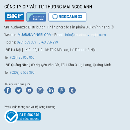
CÔNG TY CP VẬT TƯ THƯƠNG MẠI NGỌC ANH
SKF Authorized Distributor - Phân phối các sản phẩm SKF chính hãng ®
Website:
MUABANVONGBI.COM
- Email:
info@muabanvongbi.com
Hotline:
0961 633 389
-
0763 356 999
[
VP Hà Nội
] LK 01.10, Liền kề Tổ 9 Mỗ Lao, Hà Đông, Hà Nội
Tel:
(024) 85 865 866
[
VP Quảng Ninh
] 89 Nguyễn Văn Cừ, Tổ 1 Khu 3, Hạ Long, Quảng Ninh
Tel:
(0203) 6 559 395
Kết nối với chúng tôi
Website đã thông báo với Bộ Công Thương