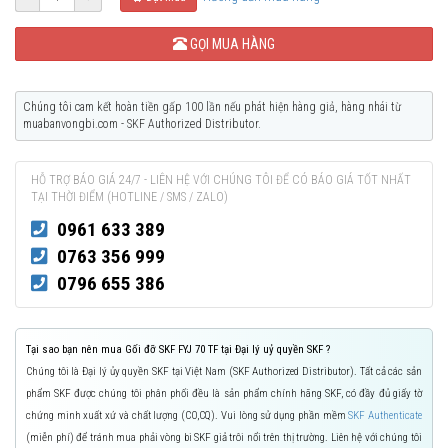
GỌI MUA HÀNG
Chúng tôi cam kết hoàn tiền gấp 100 lần nếu phát hiện hàng giả, hàng nhái từ
muabanvongbi.com - SKF Authorized Distributor.
HỖ TRỢ BÁO GIÁ 24/7 - LIÊN HỆ VỚI CHÚNG TÔI ĐỂ CÓ BÁO GIÁ TỐT NHẤT
TẠI THỜI ĐIỂM (HOTLINE / SMS / ZALO)
0961 633 389
0763 356 999
0796 655 386
Tại sao bạn nên mua Gối đỡ SKF FYJ 70 TF tại Đại lý uỷ quyền SKF ?
Chúng tôi là Đại lý ủy quyền SKF tại Việt Nam (SKF Authorized Distributor). Tất cả các sản
phẩm SKF được chúng tôi phân phối đều là sản phẩm chính hãng SKF, có đầy đủ giấy tờ
chứng minh xuất xứ và chất lượng (CO,CQ). Vui lòng sử dụng phần mềm
SKF Authenticate
(miễn phí) để tránh mua phải vòng bi SKF giả trôi nổi trên thị trường. Liên hệ với chúng tôi