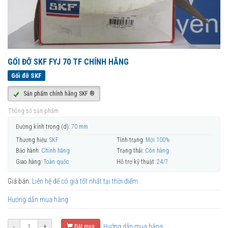
GỐI ĐỠ SKF FYJ 70 TF CHÍNH HÃNG
Gối đỡ SKF
Sản phẩm chính hãng SKF ®
Thông số sản phẩm
Đường kính trong (d):
70 mm
Thương hiệu:
SKF
Tình trạng:
Mới 100%
Bảo hành:
Chính hãng
Trạng thái:
Còn hàng
Giao hàng:
Toàn quốc
Hỗ trợ kỹ thuật:
24/7
Giá bán:
Liên hệ để có giá tốt nhất tại thời điểm
Hướng dẫn mua hàng
Hướng dẫn mua hàng
-
+
Đặt mua