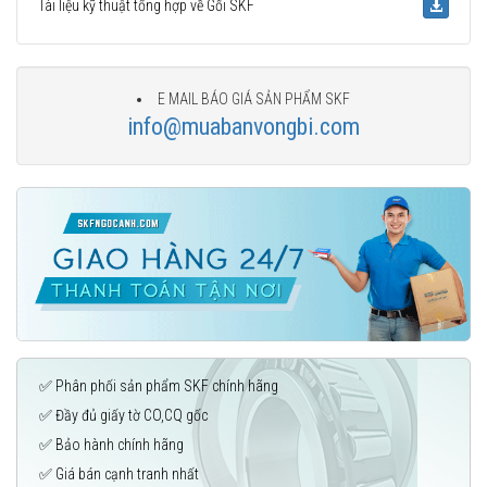
Tài liệu kỹ thuật tổng hợp về Gối SKF
E MAIL BÁO GIÁ SẢN PHẨM SKF
info@muabanvongbi.com
✅ Phân phối sản phẩm SKF chính hãng
✅ Đầy đủ giấy tờ CO,CQ gốc
✅ Bảo hành chính hãng
✅ Giá bán cạnh tranh nhất