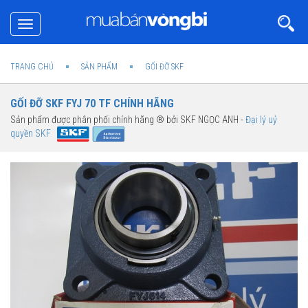
Toggle
navigation
TRANG CHỦ
SẢN PHẨM
GỐI ĐỠ SKF
GỐI ĐỠ SKF FYJ 70 TF CHÍNH HÃNG
Sản phẩm được phân phối chính hãng ® bởi SKF NGỌC ANH -
Đại lý uỷ
quyền SKF