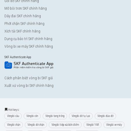
Gối đỡ SKF chính hãng
Mỡ bôi trơn SKF chính hãng
Dây đai SKF chính hãng
Phớt chặn SKF chính hãng
Xích tải SKF chính hãng
Dụng cụ bảo trì SKF chính hãng
Vòng bi xe máy SKF chính hãng
SKF Authenticate App
Cách phân biệt vòng bi SKF giả
Xuất xứ vòng bi SKF chính hãng
Hot keys:
Vòng bi cầu
Vòng bi côn
Vòng bi tang trống
Vòng bi đỡ tự lựa
Vòng bi đũa đỡ
Vòng bi chặn
Vòng bi đỡ chặn
Vòng bi tiếp xúc bốn điểm
Vòng bi YAR
Vòng bi xe máy