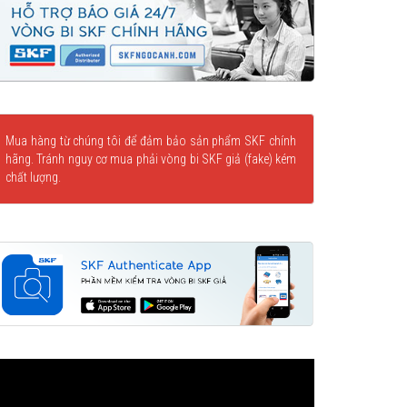
Mua hàng từ chúng tôi để đảm bảo sản phẩm SKF chính
hãng. Tránh nguy cơ mua phải vòng bi SKF giả (fake) kém
chất lượng.