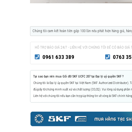
Chúng tôi cam kết hoàn tiền gấp 100 lần nếu phát hiện hàng giả, hàn
HỖ TRỢ BÁO GIÁ 24/7 - LIÊN HỆ VỚI CHÚNG TÔI ĐỂ CÓ BÁO GIÁ 
0961 633 389
0763 35
Tại sao bạn nên mua Gối đỡ SKF UCFC 207 tại Đại lý uỷ quyền SKF ?
Chúng tôi là Đại lý ủy quyền SKF tại Việt Nam (SKF Authorized Distributor).
đủ giấy tờ chứng minh xuất xứ và chất lượng (CO,CQ). Vui lòng sử dụng phầ
Liên hệ với chúng tôi nếu bạn cần trợ giúp thông tin về vòng bi SKF chính hãng