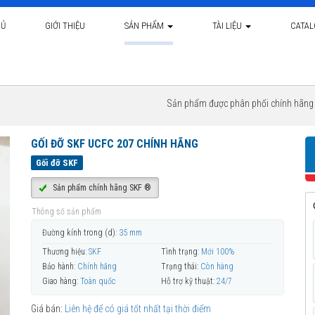
HỦ
GIỚI THIỆU
SẢN PHẨM
TÀI LIỆU
CATA
Sản phẩm được phân phối chính hãn
GỐI ĐỠ SKF UCFC 207 CHÍNH HÃNG
Gối đỡ SKF
Sản phẩm chính hãng SKF ®
Thông số sản phẩm
Đường kính trong (d):
35 mm
Thương hiệu:
SKF
Tình trạng:
Mới 100%
Bảo hành:
Chính hãng
Trạng thái:
Còn hàng
Giao hàng:
Toàn quốc
Hỗ trợ kỹ thuật:
24/7
Giá bán:
Liên hệ để có giá tốt nhất tại thời điểm