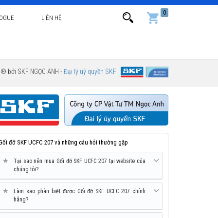
0
LOGUE
LIÊN HỆ
g ® bởi SKF NGỌC ANH -
Đại lý uỷ quyền SKF
Gối đỡ SKF UCFC 207 và những câu hỏi thường gặp
★
Tại sao nên mua Gối đỡ SKF UCFC 207 tại website của
chúng tôi?
★
Làm sao phân biệt được Gối đỡ SKF UCFC 207 chính
hãng?