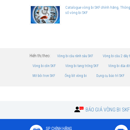
Catalogue vòng bi SKF chính hãng, Thôn
số vòng bi SKF
Hiển thị theo:
Vòng bi cầu rãnh sâu SKF
Vòng bi cầu 2 dãy 
Vòng bi côn SKF
Vòng bi tang trống SKF
Vòng bi đũa đỡ
Mỡ bôi trơn SKF
Ống lót vòng bi
Dụng cụ bảo trì SKF
BÁO GIÁ VÒNG BI SK
SP CHÍNH HÃNG