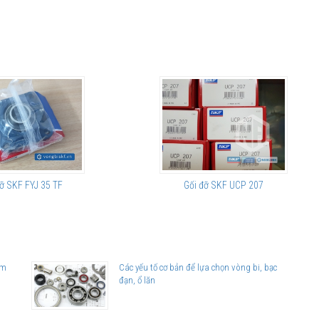
ỡ SKF FYJ 35 TF
Gối đỡ SKF UCP 207
am
Các yếu tố cơ bản để lựa chọn vòng bi, bạc
đạn, ổ lăn