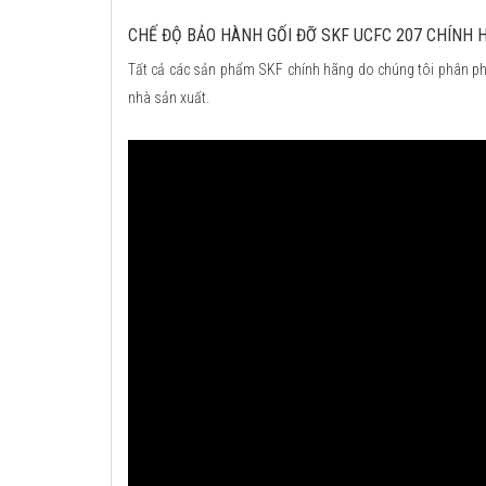
CHẾ ĐỘ BẢO HÀNH GỐI ĐỠ SKF UCFC 207 CHÍNH 
Tất cả các sản phẩm SKF chính hãng do chúng tôi phân ph
nhà sản xuất.