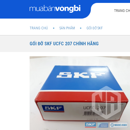
TRANG C
TRANG CHỦ
SẢN PHẨM
GỐI ĐỠ SKF
GỐI ĐỠ SKF UCFC 207 CHÍNH HÃNG