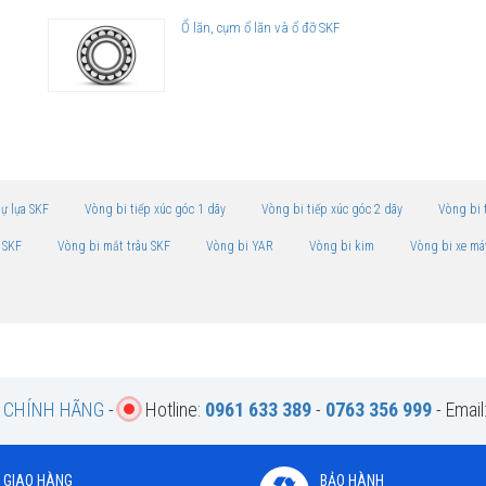
g
Ổ lăn, cụm ổ lăn và ổ đỡ SKF
tự lựa SKF
Vòng bi tiếp xúc góc 1 dãy
Vòng bi tiếp xúc góc 2 dãy
Vòng bi 
 SKF
Vòng bi mắt trâu SKF
Vòng bi YAR
Vòng bi kim
Vòng bi xe má
F CHÍNH HÃNG
-
Hotline:
0961 633 389
-
0763 356 999
- Email
GIAO HÀNG
BẢO HÀNH