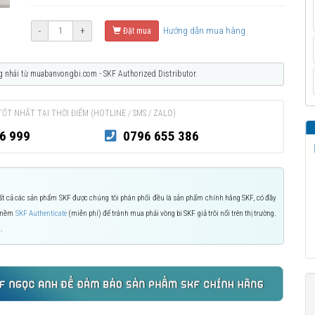
Hướng dẫn mua hàng
-
+
Đặt mua
g nhái từ muabanvongbi.com - SKF Authorized Distributor.
TỐT NHẤT TẠI THỜI ĐIỂM (HOTLINE / SMS / ZALO)
6 999
0796 655 386
 Tất cả các sản phẩm SKF được chúng tôi phân phối đều là sản phẩm chính hãng SKF, có đầy
n mềm
SKF Authenticate
(miễn phí) để tránh mua phải vòng bi SKF giả trôi nổi trên thị trường.
.