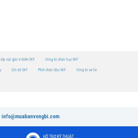
tiếp xúc góc 4 điểm SKF
Vòng bi chặn trục SKF
y
Gối đỡ SKF
Phớt chặn dầu SKF
Vòng bi xe tải
:
info@muabanvongbi.com
HỖ TRỢ KỸ THUẬT