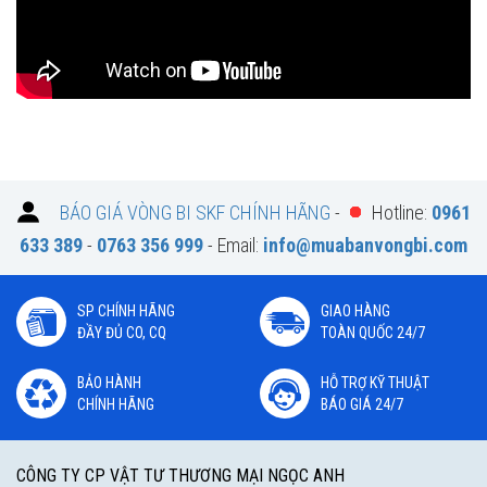
BÁO GIÁ VÒNG BI SKF CHÍNH HÃNG
-
Hotline:
0961
633 389
-
0763 356 999
- Email:
info@muabanvongbi.com
SP CHÍNH HÃNG
GIAO HÀNG
ĐẦY ĐỦ CO, CQ
TOÀN QUỐC 24/7
BẢO HÀNH
HỖ TRỢ KỸ THUẬT
CHÍNH HÃNG
BÁO GIÁ 24/7
CÔNG TY CP VẬT TƯ THƯƠNG MẠI NGỌC ANH