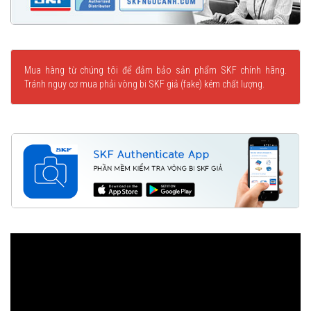
Mua hàng từ chúng tôi để đảm bảo sản phẩm SKF chính hãng.
Tránh nguy cơ mua phải vòng bi SKF giả (fake) kém chất lượng.