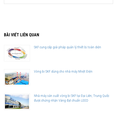
BÀI VIẾT LIÊN QUAN
SKF cung cấp giải pháp quản lý thiết bị toàn diện
Vòng bi SKF dùng cho nhà máy Nhiệt Điện
Giá bán và nơi bán Phớt chặn dầu SKF chính hãng uy tín
Để có báo giá Phớt SKF 28x42x8 HMSA10 RG tốt nhất, hãy liên hệ với
Nhà máy sản xuất vòng bi SKF tại Đại Liên, Trung Quốc
SKF Ngọc Anh - Đại lý ủy quyền SKF
(
SKF Authorized Distributor
)
được chứng nhận Vàng đạt chuẩn LEED
Sản phẩm chính hãng, giao hàng toàn quốc