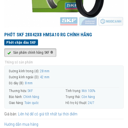
PHỚT SKF 28X42X8 HMSA10 RG CHÍNH HÃNG
Phớt chặn dầu SKF
Sản phẩm chính hãng SKF ®
Thông số sản phẩm
Đường kính trong (d):
28 mm
Đường kính ngoài (D):
42 mm
Độ dày (B):
8 mm
Thương hiệu:
SKF
Tình trạng:
Mới 100%
Bảo hành:
Chính hãng
Trạng thái:
Còn hàng
Giao hàng:
Toàn quốc
Hỗ trợ kỹ thuật:
24/7
Giá bán:
Liên hệ để có giá tốt nhất tại thời điểm
Hướng dẫn mua hàng