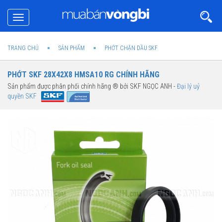
Toggle
navigation
TRANG CHỦ
SẢN PHẨM
PHỚT CHẶN DẦU SKF
PHỚT SKF 28X42X8 HMSA10 RG CHÍNH HÃNG
Sản phẩm được phân phối chính hãng ® bởi SKF NGỌC ANH -
Đại lý uỷ
quyền SKF