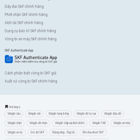
Dây đai SKF chính hãng
Phớt chặn SKF chính hãng
Xích tải SKF chính hãng
Dụng cụ bảo trì SKF chính hãng
Vòng bi xe máy SKF chính hãng
SKF Authenticate App
Cách phân biệt vòng bi SKF giả
Xuất xứ vòng bi SKF chính hãng
Hot keys:
Vòng bi cầu
Vòng bi côn
Vòng bi tang trống
Vòng bi đỡ tự lựa
Vòng bi đũa đỡ
Vòng bi chặn
Vòng bi đỡ chặn
Vòng bi tiếp xúc bốn điểm
Vòng bi YAR
Vòng bi xe máy
Vòng bi xe tải
Gối đỡ SKF
Măng xông - Ống lót
Mỡ chịu nhiệt SKF