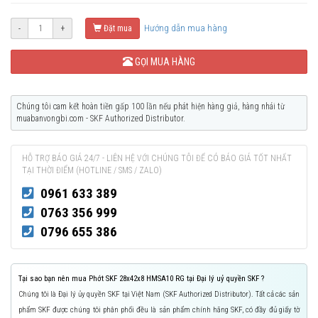
Hướng dẫn mua hàng
-
+
Đặt mua
GỌI MUA HÀNG
Chúng tôi cam kết hoàn tiền gấp 100 lần nếu phát hiện hàng giả, hàng nhái từ
muabanvongbi.com - SKF Authorized Distributor.
HỖ TRỢ BÁO GIÁ 24/7 - LIÊN HỆ VỚI CHÚNG TÔI ĐỂ CÓ BÁO GIÁ TỐT NHẤT
TẠI THỜI ĐIỂM (HOTLINE / SMS / ZALO)
0961 633 389
0763 356 999
0796 655 386
Tại sao bạn nên mua Phớt SKF 28x42x8 HMSA10 RG tại Đại lý uỷ quyền SKF ?
Chúng tôi là Đại lý ủy quyền SKF tại Việt Nam (SKF Authorized Distributor). Tất cả các sản
phẩm SKF được chúng tôi phân phối đều là sản phẩm chính hãng SKF, có đầy đủ giấy tờ