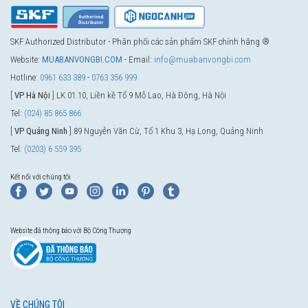
SKF Authorized Distributor - Phân phối các sản phẩm SKF chính hãng ®
Website:
MUABANVONGBI.COM
- Email:
info@muabanvongbi.com
Hotline:
0961 633 389
-
0763 356 999
[
VP Hà Nội
] LK 01.10, Liền kề Tổ 9 Mỗ Lao, Hà Đông, Hà Nội
Tel:
(024) 85 865 866
[
VP Quảng Ninh
] 89 Nguyễn Văn Cừ, Tổ 1 Khu 3, Hạ Long, Quảng Ninh
Tel:
(0203) 6 559 395
Kết nối với chúng tôi
Website đã thông báo với Bộ Công Thương
VỀ CHÚNG TÔI