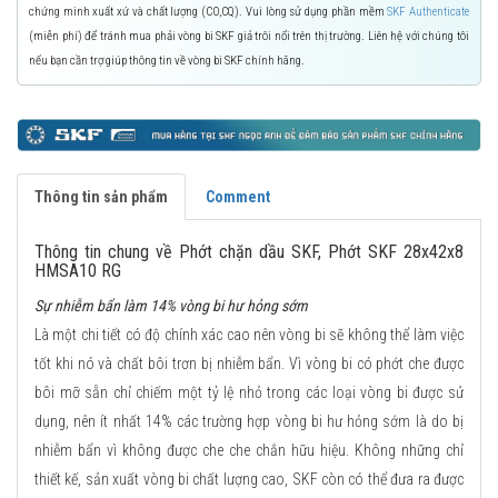
chứng minh xuất xứ và chất lượng (CO,CQ). Vui lòng sử dụng phần mềm
SKF Authenticate
(miễn phí) để tránh mua phải vòng bi SKF giả trôi nổi trên thị trường. Liên hệ với chúng tôi
nếu bạn cần trợ giúp thông tin về vòng bi SKF chính hãng.
Thông tin sản phẩm
Comment
Thông tin chung về Phớt chặn dầu SKF, Phớt SKF 28x42x8
HMSA10 RG
Sự nhiễm bẩn làm 14% vòng bi hư hỏng sớm
Là một chi tiết có độ chính xác cao nên vòng bi sẽ không thể làm việc
tốt khi nó và chất bôi trơn bị nhiễm bẩn. Vì vòng bi có phớt che được
bôi mỡ sẵn chỉ chiếm một tỷ lệ nhỏ trong các loại vòng bi được sử
dụng, nên ít nhất 14% các trường hợp vòng bi hư hỏng sớm là do bị
nhiễm bẩn vì không được che che chắn hữu hiệu. Không những chỉ
thiết kế, sản xuất vòng bi chất lượng cao, SKF còn có thể đưa ra được