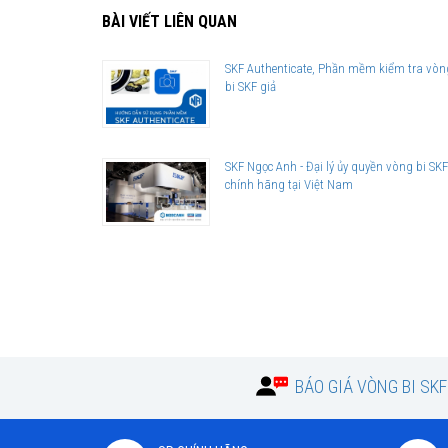
BÀI VIẾT LIÊN QUAN
Giá bán và nơi bán Phớt chặn dầu SKF chính hãng uy tín
Để có báo giá Phớt SKF 28x45x8 HMSA10 RG tốt nhất, hãy li
SKF Authenticate, Phần mềm kiểm tra vòn
bi SKF giả
SKF Ngọc Anh - Đại lý ủy quyền SKF
(
SKF Authorized Distrib
Sản phẩm chính hãng, giao hàng toàn quốc
SKF Ngọc Anh - Đại lý ủy quyền vòng bi SKF
chính hãng tại Việt Nam
BÁO GIÁ VÒNG BI SK