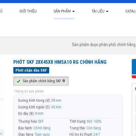
HỦ
GIỚI THIỆU
SẢN PHẨM
TÀI LIỆU
CATA
Sản phẩm được phân phối chính hãn
PHỚT SKF 28X45X8 HMSA10 RG CHÍNH HÃNG
Phớt chặn dầu SKF
Sản phẩm chính hãng SKF ®
Thông số sản phẩm
Đường kính trong (d):
28 mm
Đường kính ngoài (D):
45 mm
Độ dày (B):
8 mm
Thương hiệu:
SKF
Tình trạng:
Mới 100%
Bảo hành:
Chính hãng
Trạng thái:
Còn hàng
Giao hàng:
Toàn quốc
Hỗ trợ kỹ thuật:
24/7