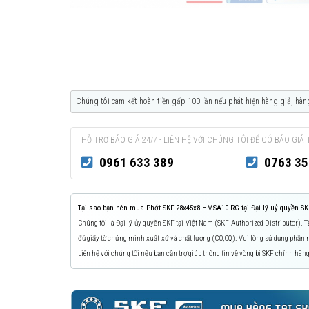
Chúng tôi cam kết hoàn tiền gấp 100 lần nếu phát hiện hàng giả, hàn
HỖ TRỢ BÁO GIÁ 24/7 - LIÊN HỆ VỚI CHÚNG TÔI ĐỂ CÓ BÁO GIÁ 
0961 633 389
0763 35
Tại sao bạn nên mua Phớt SKF 28x45x8 HMSA10 RG tại Đại lý uỷ quyền SK
Chúng tôi là Đại lý ủy quyền SKF tại Việt Nam (SKF Authorized Distributor).
đủ giấy tờ chứng minh xuất xứ và chất lượng (CO,CQ). Vui lòng sử dụng phầ
Liên hệ với chúng tôi nếu bạn cần trợ giúp thông tin về vòng bi SKF chính hãng