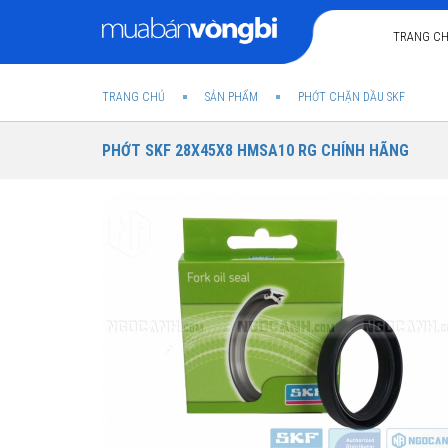
TRANG C
TRANG CHỦ
SẢN PHẨM
PHỚT CHẶN DẦU SKF
PHỚT SKF 28X45X8 HMSA10 RG CHÍNH HÃNG