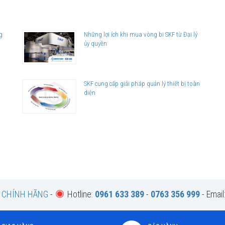
ên hệ với
g
Những lợi ích khi mua vòng bi SKF từ Đại lý
ủy quyền
utor
)
SKF cung cấp giải pháp quản lý thiết bị toàn
diện
F CHÍNH HÃNG
-
Hotline:
0961 633 389
-
0763 356 999
- Email