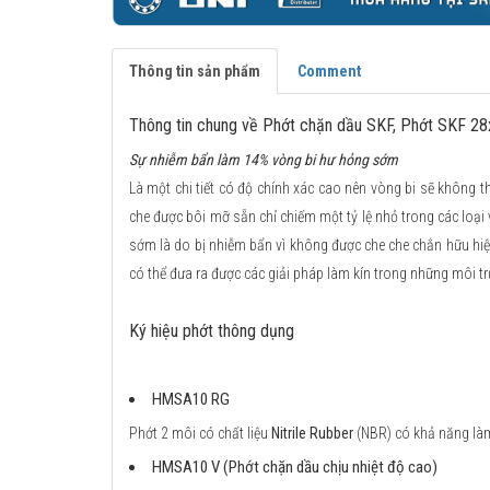
Thông tin sản phẩm
Comment
Thông tin chung về Phớt chặn dầu SKF, Phớt SKF 
Sự nhiễm bẩn làm 14% vòng bi hư hỏng sớm
Là một chi tiết có độ chính xác cao nên vòng bi sẽ không th
che được bôi mỡ sẵn chỉ chiếm một tỷ lệ nhỏ trong các loại
sớm là do bị nhiễm bẩn vì không được che che chắn hữu hiệ
có thể đưa ra được các giải pháp làm kín trong những môi tr
Ký hiệu phớt thông dụng
HMSA10 RG
Phớt 2 môi có chất liệu
Nitrile Rubber
(NBR) có khả năng làm 
HMSA10 V (Phớt chặn dầu chịu nhiệt độ cao)