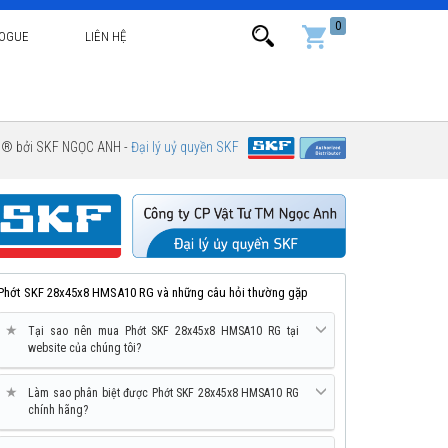
0
LOGUE
LIÊN HỆ
g ® bởi SKF NGỌC ANH -
Đại lý uỷ quyền SKF
Phớt SKF 28x45x8 HMSA10 RG và những câu hỏi thường gặp
★
Tại sao nên mua Phớt SKF 28x45x8 HMSA10 RG tại
website của chúng tôi?
★
Làm sao phân biệt được Phớt SKF 28x45x8 HMSA10 RG
chính hãng?