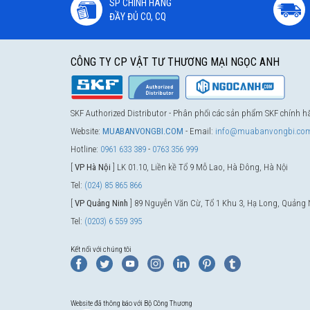
SP CHÍNH HÃNG
ĐẦY ĐỦ CO, CQ
CÔNG TY CP VẬT TƯ THƯƠNG MẠI NGỌC ANH
SKF Authorized Distributor - Phân phối các sản phẩm SKF chính 
Website:
MUABANVONGBI.COM
- Email:
info@muabanvongbi.co
Hotline:
0961 633 389
-
0763 356 999
[
VP Hà Nội
] LK 01.10, Liền kề Tổ 9 Mỗ Lao, Hà Đông, Hà Nội
Tel:
(024) 85 865 866
[
VP Quảng Ninh
] 89 Nguyễn Văn Cừ, Tổ 1 Khu 3, Hạ Long, Quảng 
Tel:
(0203) 6 559 395
Kết nối với chúng tôi
Website đã thông báo với Bộ Công Thương