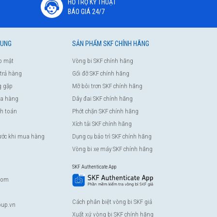
HỖ TRỢ KỸ THUẬT
BÁO GIÁ 24/7
HUNG
SẢN PHẨM SKF CHÍNH HÃNG
o mật
Vòng bi SKF chính hãng
 trả hàng
Gối đỡ SKF chính hãng
g gặp
Mỡ bôi trơn SKF chính hãng
a hàng
Dây đai SKF chính hãng
nh toán
Phớt chặn SKF chính hãng
Xích tải SKF chính hãng
rước khi mua hàng
Dụng cụ bảo trì SKF chính hãng
Vòng bi xe máy SKF chính hãng
SKF Authenticate App
com
Cách phân biệt vòng bi SKF giả
up.vn
Xuất xứ vòng bi SKF chính hãng