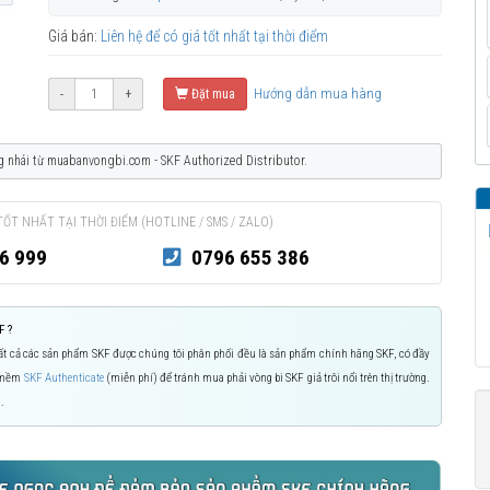
Giá bán:
Liên hệ để có giá tốt nhất tại thời điểm
Hướng dẫn mua hàng
-
+
Đặt mua
g nhái từ muabanvongbi.com - SKF Authorized Distributor.
TỐT NHẤT TẠI THỜI ĐIỂM (HOTLINE / SMS / ZALO)
6 999
0796 655 386
F ?
 Tất cả các sản phẩm SKF được chúng tôi phân phối đều là sản phẩm chính hãng SKF, có đầy
n mềm
SKF Authenticate
(miễn phí) để tránh mua phải vòng bi SKF giả trôi nổi trên thị trường.
.