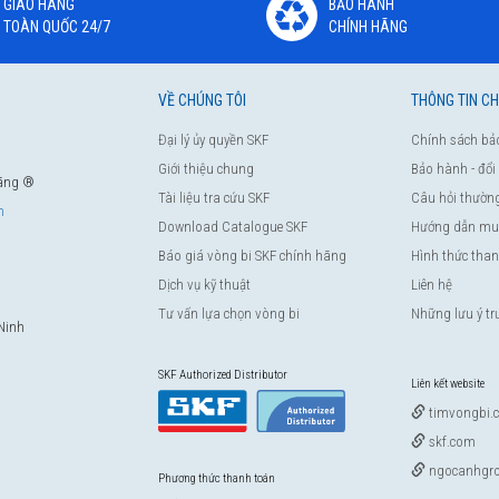
GIAO HÀNG
BẢO HÀNH
TOÀN QUỐC 24/7
CHÍNH HÃNG
VỀ CHÚNG TÔI
THÔNG TIN C
Đại lý ủy quyền SKF
Chính sách bả
Giới thiệu chung
Bảo hành - đổi
hãng ®
Tài liệu tra cứu SKF
Câu hỏi thườn
m
Download Catalogue SKF
Hướng dẫn mu
Báo giá vòng bi SKF chính hãng
Hình thức tha
Dịch vụ kỹ thuật
Liên hệ
Tư vấn lựa chọn vòng bi
Những lưu ý t
Ninh
SKF Authorized Distributor
Liên kết website
timvongbi.
skf.com
ngocanhgro
Phương thức thanh toán