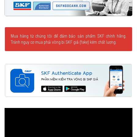
Mua hàng từ chúng tôi để đảm bảo sản phẩm SKF chính hãng.
Tránh nguy cơ mua phải vòng bi SKF giả (fake) kém chất lượng.