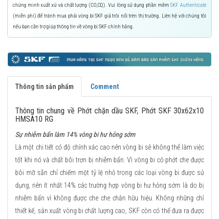
chứng minh xuất xứ và chất lượng (CO,CQ). Vui lòng sử dụng phần mềm
SKF Authenticate
(miễn phí) để tránh mua phải vòng bi SKF giả trôi nổi trên thị trường. Liên hệ với chúng tôi
nếu bạn cần trợ giúp thông tin về vòng bi SKF chính hãng.
Thông tin sản phẩm
Comment
Thông tin chung về Phớt chặn dầu SKF, Phớt SKF 30x62x10
HMSA10 RG
Sự nhiễm bẩn làm 14% vòng bi hư hỏng sớm
Là một chi tiết có độ chính xác cao nên vòng bi sẽ không thể làm việc
tốt khi nó và chất bôi trơn bị nhiễm bẩn. Vì vòng bi có phớt che được
bôi mỡ sẵn chỉ chiếm một tỷ lệ nhỏ trong các loại vòng bi được sử
dụng, nên ít nhất 14% các trường hợp vòng bi hư hỏng sớm là do bị
nhiễm bẩn vì không được che che chắn hữu hiệu. Không những chỉ
thiết kế, sản xuất vòng bi chất lượng cao, SKF còn có thể đưa ra được