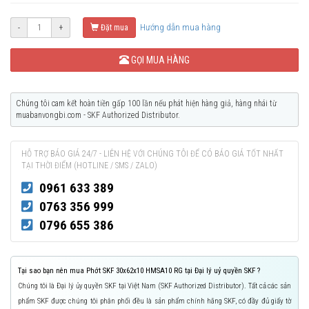
Hướng dẫn mua hàng
-
+
Đặt mua
GỌI MUA HÀNG
Chúng tôi cam kết hoàn tiền gấp 100 lần nếu phát hiện hàng giả, hàng nhái từ
muabanvongbi.com - SKF Authorized Distributor.
HỖ TRỢ BÁO GIÁ 24/7 - LIÊN HỆ VỚI CHÚNG TÔI ĐỂ CÓ BÁO GIÁ TỐT NHẤT
TẠI THỜI ĐIỂM (HOTLINE / SMS / ZALO)
0961 633 389
0763 356 999
0796 655 386
Tại sao bạn nên mua Phớt SKF 30x62x10 HMSA10 RG tại Đại lý uỷ quyền SKF ?
Chúng tôi là Đại lý ủy quyền SKF tại Việt Nam (SKF Authorized Distributor). Tất cả các sản
phẩm SKF được chúng tôi phân phối đều là sản phẩm chính hãng SKF, có đầy đủ giấy tờ