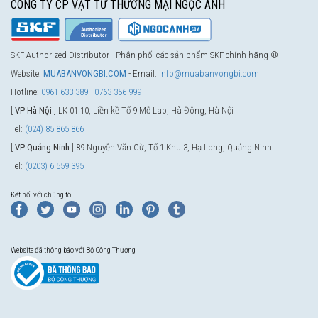
CÔNG TY CP VẬT TƯ THƯƠNG MẠI NGỌC ANH
SKF Authorized Distributor - Phân phối các sản phẩm SKF chính hãng ®
Website:
MUABANVONGBI.COM
- Email:
info@muabanvongbi.com
Hotline:
0961 633 389
-
0763 356 999
[
VP Hà Nội
] LK 01.10, Liền kề Tổ 9 Mỗ Lao, Hà Đông, Hà Nội
Tel:
(024) 85 865 866
[
VP Quảng Ninh
] 89 Nguyễn Văn Cừ, Tổ 1 Khu 3, Hạ Long, Quảng Ninh
Tel:
(0203) 6 559 395
Kết nối với chúng tôi
Website đã thông báo với Bộ Công Thương