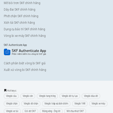
Mỡ bôi trơn SKF chính hãng
Dây đai SKF chính hãng
Phớt chặn SKF chính hãng
Xích tải SKF chính hãng
Dụng cụ bảo trì SKF chính hãng
Vòng bi xe máy SKF chính hãng
SKF Authenticate App
Cách phân biệt vòng bi SKF giả
Xuất xứ vòng bi SKF chính hãng
Hot keys:
Vòng bi cầu
Vòng bi côn
Vòng bi tang trống
Vòng bi đỡ tự lựa
Vòng bi đũa đỡ
Vòng bi chặn
Vòng bi đỡ chặn
Vòng bi tiếp xúc bốn điểm
Vòng bi YAR
Vòng bi xe máy
Vòng bi xe tải
Gối đỡ SKF
Măng xông - Ống lót
Mỡ chịu nhiệt SKF