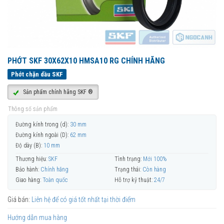
PHỚT SKF 30X62X10 HMSA10 RG CHÍNH HÃNG
Phớt chặn dầu SKF
Sản phẩm chính hãng SKF ®
Thông số sản phẩm
Đường kính trong (d):
30 mm
Đường kính ngoài (D):
62 mm
Độ dày (B):
10 mm
Thương hiệu:
SKF
Tình trạng:
Mới 100%
Bảo hành:
Chính hãng
Trạng thái:
Còn hàng
Giao hàng:
Toàn quốc
Hỗ trợ kỹ thuật:
24/7
Giá bán:
Liên hệ để có giá tốt nhất tại thời điểm
Hướng dẫn mua hàng