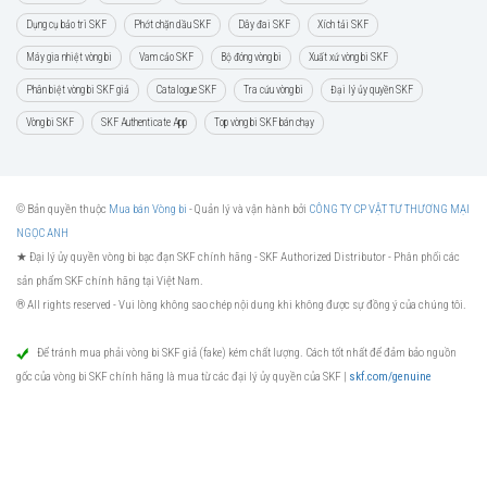
Dụng cụ bảo trì SKF
Phớt chặn dầu SKF
Dây đai SKF
Xích tải SKF
Máy gia nhiệt vòng bi
Vam cảo SKF
Bộ đóng vòng bi
Xuất xứ vòng bi SKF
Phân biệt vòng bi SKF giả
Catalogue SKF
Tra cứu vòng bi
Đại lý ủy quyền SKF
Vòng bi SKF
SKF Authenticate App
Top vòng bi SKF bán chạy
© Bản quyền thuộc
Mua bán Vòng bi
- Quản lý và vận hành bởi
CÔNG TY CP VẬT TƯ THƯƠNG MẠI
NGỌC ANH
★ Đại lý ủy quyền vòng bi bạc đạn SKF chính hãng -
SKF Authorized Distributor
- Phân phối các
sản phẩm SKF chính hãng tại Việt Nam.
® All rights reserved - Vui lòng không sao chép nội dung khi không được sự đồng ý của chúng tôi.
Để tránh mua phải vòng bi SKF giả (fake) kém chất lượng. Cách tốt nhất để đảm bảo nguồn
gốc của vòng bi SKF chính hãng là mua từ các đại lý ủy quyền của SKF |
skf.com/genuine