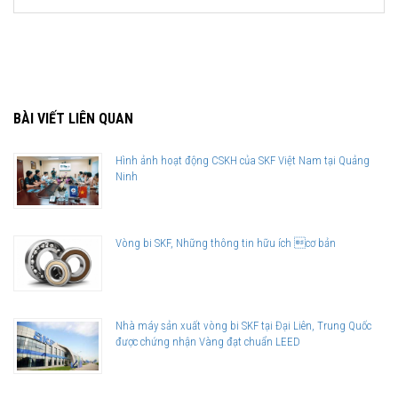
BÀI VIẾT LIÊN QUAN
Hình ảnh hoạt động CSKH của SKF Việt Nam tại Quảng
Ninh
Vòng bi SKF, Những thông tin hữu ích cơ bản
Giá bán và nơi bán Phớt chặn dầu SKF chính hãng uy tín
Để có báo giá Phớt SKF 30x62x10 HMSA10 RG tốt nhất, hãy liên hệ
Nhà máy sản xuất vòng bi SKF tại Đại Liên, Trung Quốc
với
được chứng nhận Vàng đạt chuẩn LEED
SKF Ngọc Anh - Đại lý ủy quyền SKF
(
SKF Authorized Distributor
)
Sản phẩm chính hãng, giao hàng toàn quốc