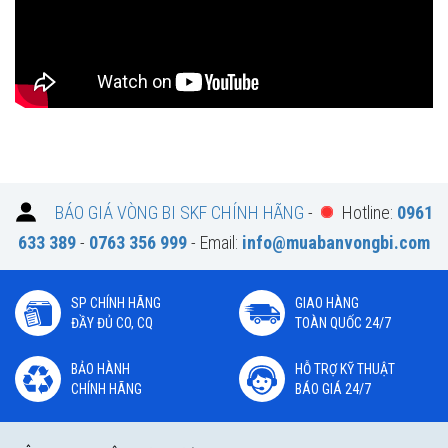
BÁO GIÁ VÒNG BI SKF CHÍNH HÃNG
-
Hotline:
0961
633 389
-
0763 356 999
- Email:
info@muabanvongbi.com
SP CHÍNH HÃNG
GIAO HÀNG
ĐẦY ĐỦ CO, CQ
TOÀN QUỐC 24/7
BẢO HÀNH
HỖ TRỢ KỸ THUẬT
CHÍNH HÃNG
BÁO GIÁ 24/7