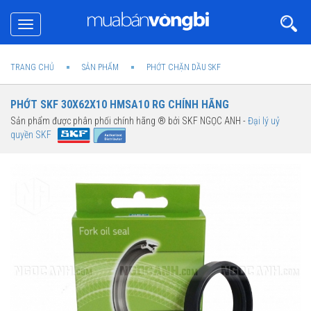
Toggle
navigation
TRANG CHỦ
SẢN PHẨM
PHỚT CHẶN DẦU SKF
PHỚT SKF 30X62X10 HMSA10 RG CHÍNH HÃNG
Sản phẩm được phân phối chính hãng ® bởi SKF NGỌC ANH -
Đại lý uỷ
quyền SKF