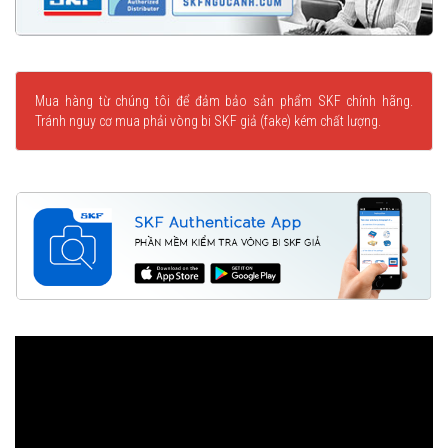
Mua hàng từ chúng tôi để đảm bảo sản phẩm SKF chính hãng.
Tránh nguy cơ mua phải vòng bi SKF giả (fake) kém chất lượng.