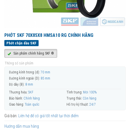
PHỚT SKF 70X85X8 HMSA10 RG CHÍNH HÃNG
Phớt chặn dầu SKF
Sản phẩm chính hãng SKF ®
Thông số sản phẩm
Đường kính trong (d):
70 mm
Đường kính ngoài (D):
85 mm
Độ dày (B):
8 mm
Thương hiệu:
SKF
Tình trạng:
Mới 100%
Bảo hành:
Chính hãng
Trạng thái:
Còn hàng
Giao hàng:
Toàn quốc
Hỗ trợ kỹ thuật:
24/7
Giá bán:
Liên hệ để có giá tốt nhất tại thời điểm
Hướng dẫn mua hàng