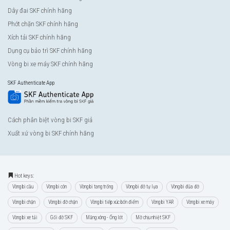
Dây đai SKF chính hãng
Phớt chặn SKF chính hãng
Xích tải SKF chính hãng
Dụng cụ bảo trì SKF chính hãng
Vòng bi xe máy SKF chính hãng
SKF Authenticate App
Cách phân biệt vòng bi SKF giả
Xuất xứ vòng bi SKF chính hãng
Hot keys:
Vòng bi cầu
Vòng bi côn
Vòng bi tang trống
Vòng bi đỡ tự lựa
Vòng bi đũa đỡ
Vòng bi chặn
Vòng bi đỡ chặn
Vòng bi tiếp xúc bốn điểm
Vòng bi YAR
Vòng bi xe máy
Vòng bi xe tải
Gối đỡ SKF
Măng xông - Ống lót
Mỡ chịu nhiệt SKF