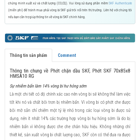
chứng minh xuất xứ và chất lượng (CO,CQ). Vui lòng sử dụng phần mềm
SKF Authenticate
(miễn phí) để tránh mua phải vòng bi SKF giả trôi nổi trên thị trường. Liên hệ với chúng tôi
nếu bạn cần trợ giúp thông tin về vòng bi SKF chính hãng.
Thông tin sản phẩm
Comment
Thông tin chung về Phớt chặn dầu SKF, Phớt SKF 70x85x8
HMSA10 RG
Sự nhiễm bẩn làm 14% vòng bi hư hỏng sớm
Là một chi tiết có độ chính xác cao nên vòng bi sẽ không thể làm việc
tốt khi nó và chất bôi trơn bị nhiễm bẩn. Vì vòng bi có phớt che được
bôi mỡ sẵn chỉ chiếm một tỷ lệ nhỏ trong các loại vòng bi được sử
dụng, nên ít nhất 14% các trường hợp vòng bi hư hỏng sớm là do bị
nhiễm bẩn vì không được che che chắn hữu hiệu. Không những chỉ
thiết kế, sản xuất vòng bi chất lượng cao, SKF còn có thể đưa ra được