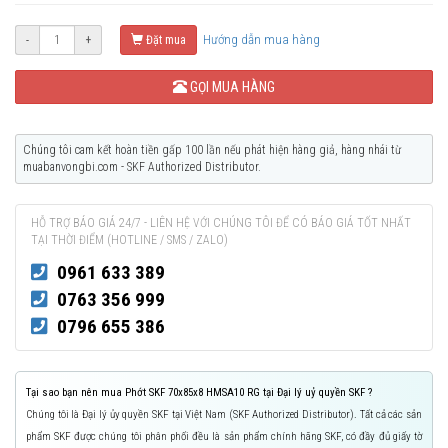
Hướng dẫn mua hàng
-
+
Đặt mua
GỌI MUA HÀNG
Chúng tôi cam kết hoàn tiền gấp 100 lần nếu phát hiện hàng giả, hàng nhái từ
muabanvongbi.com - SKF Authorized Distributor.
HỖ TRỢ BÁO GIÁ 24/7 - LIÊN HỆ VỚI CHÚNG TÔI ĐỂ CÓ BÁO GIÁ TỐT NHẤT
TẠI THỜI ĐIỂM (HOTLINE / SMS / ZALO)
0961 633 389
0763 356 999
0796 655 386
Tại sao bạn nên mua Phớt SKF 70x85x8 HMSA10 RG tại Đại lý uỷ quyền SKF ?
Chúng tôi là Đại lý ủy quyền SKF tại Việt Nam (SKF Authorized Distributor). Tất cả các sản
phẩm SKF được chúng tôi phân phối đều là sản phẩm chính hãng SKF, có đầy đủ giấy tờ