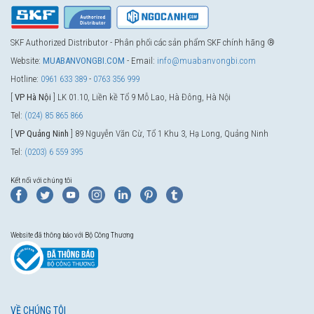
SKF Authorized Distributor - Phân phối các sản phẩm SKF chính hãng ®
Website:
MUABANVONGBI.COM
- Email:
info@muabanvongbi.com
Hotline:
0961 633 389
-
0763 356 999
[
VP Hà Nội
] LK 01.10, Liền kề Tổ 9 Mỗ Lao, Hà Đông, Hà Nội
Tel:
(024) 85 865 866
[
VP Quảng Ninh
] 89 Nguyễn Văn Cừ, Tổ 1 Khu 3, Hạ Long, Quảng Ninh
Tel:
(0203) 6 559 395
Kết nối với chúng tôi
Website đã thông báo với Bộ Công Thương
VỀ CHÚNG TÔI