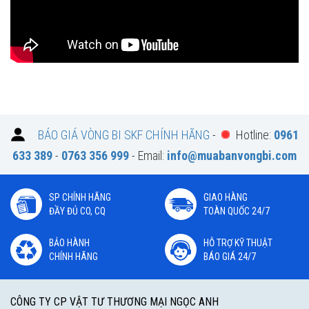
BÁO GIÁ VÒNG BI SKF CHÍNH HÃNG
-
Hotline:
0961
633 389
-
0763 356 999
- Email:
info@muabanvongbi.com
SP CHÍNH HÃNG
GIAO HÀNG
ĐẦY ĐỦ CO, CQ
TOÀN QUỐC 24/7
BẢO HÀNH
HỖ TRỢ KỸ THUẬT
CHÍNH HÃNG
BÁO GIÁ 24/7
CÔNG TY CP VẬT TƯ THƯƠNG MẠI NGỌC ANH