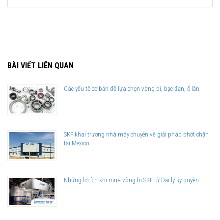
BÀI VIẾT LIÊN QUAN
Các yếu tố cơ bản để lựa chọn vòng bi, bạc đạn, ổ lăn
SKF khai trương nhà máy chuyên về giải pháp phớt chặn
tại Mexico
Giá bán và nơi bán Phớt chặn dầu SKF chính hãng uy tín
Để có báo giá Phớt SKF 70x85x8 HMSA10 RG tốt nhất, hãy liên hệ với
Những lợi ích khi mua vòng bi SKF từ Đại lý ủy quyền
SKF Ngọc Anh - Đại lý ủy quyền SKF
(
SKF Authorized Distributor
)
Sản phẩm chính hãng, giao hàng toàn quốc