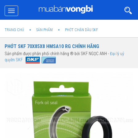
Toggle
navigation
TRANG CHỦ
SẢN PHẨM
PHỚT CHẶN DẦU SKF
PHỚT SKF 70X85X8 HMSA10 RG CHÍNH HÃNG
Sản phẩm được phân phối chính hãng ® bởi SKF NGỌC ANH -
Đại lý uỷ
quyền SKF