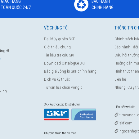
GIAO HÀNG
BẢO HÀNH
TOÀN QUỐC 24/7
CHÍNH HÃNG
VỀ CHÚNG TÔI
THÔNG TIN C
Đại lý ủy quyền SKF
Chính sách bả
Giới thiệu chung
Bảo hành - đổi
hãng ®
Tài liệu tra cứu SKF
Câu hỏi thườn
m
Download Catalogue SKF
Hướng dẫn mu
Báo giá vòng bi SKF chính hãng
Hình thức tha
Dịch vụ kỹ thuật
Liên hệ
Tư vấn lựa chọn vòng bi
Những lưu ý t
Ninh
SKF Authorized Distributor
Liên kết website
timvongbi.
skf.com
ngocanhgro
Phương thức thanh toán