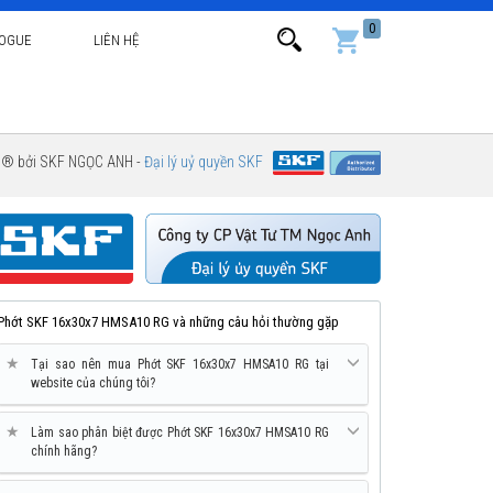
0
LOGUE
LIÊN HỆ
g ® bởi SKF NGỌC ANH -
Đại lý uỷ quyền SKF
Phớt SKF 16x30x7 HMSA10 RG và những câu hỏi thường gặp
★
Tại sao nên mua Phớt SKF 16x30x7 HMSA10 RG tại
website của chúng tôi?
★
Làm sao phân biệt được Phớt SKF 16x30x7 HMSA10 RG
chính hãng?