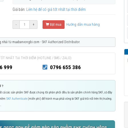
Giá bán:
Liên hệ để có giá tốt nhất tại thời điểm
Hướng dẫn mua hàng
-
+
Đặt mua
g nhái từ muabanvongbi.com - SKF Authorized Distributor.
TỐT NHẤT TẠI THỜI ĐIỂM (HOTLINE / SMS / ZALO)
6 999
0796 655 386
F ?
 Tất cả các sản phẩm SKF được chúng tôi phân phối đều là sản phẩm chính hãng SKF, có đầy
n mềm
SKF Authenticate
(miễn phí) để tránh mua phải vòng bi SKF giả trôi nổi trên thị trường.
.