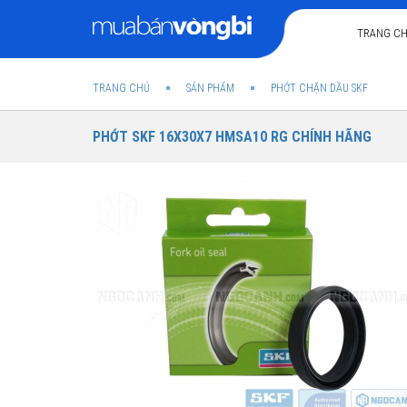
TRANG C
TRANG CHỦ
SẢN PHẨM
PHỚT CHẶN DẦU SKF
PHỚT SKF 16X30X7 HMSA10 RG CHÍNH HÃNG