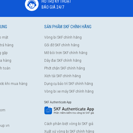
HỖ TRỢ KỸ THUẬT
BÁO GIÁ 24/7
HUNG
SẢN PHẨM SKF CHÍNH HÃNG
o mật
Vòng bi SKF chính hãng
 trả hàng
Gối đỡ SKF chính hãng
g gặp
Mỡ bôi trơn SKF chính hãng
a hàng
Dây đai SKF chính hãng
nh toán
Phớt chặn SKF chính hãng
Xích tải SKF chính hãng
rước khi mua hàng
Dụng cụ bảo trì SKF chính hãng
Vòng bi xe máy SKF chính hãng
SKF Authenticate App
com
Cách phân biệt vòng bi SKF giả
up.vn
Xuất xứ vòng bi SKF chính hãng