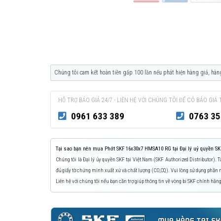
Chúng tôi cam kết hoàn tiền gấp 100 lần nếu phát hiện hàng giả, hàn
HỖ TRỢ BÁO GIÁ 24/7 - LIÊN HỆ VỚI CHÚNG TÔI ĐỂ CÓ BÁO GIÁ 
0961 633 389
0763 35
Tại sao bạn nên mua Phớt SKF 16x30x7 HMSA10 RG tại Đại lý uỷ quyền SK
Chúng tôi là Đại lý ủy quyền SKF tại Việt Nam (SKF Authorized Distributor).
đủ giấy tờ chứng minh xuất xứ và chất lượng (CO,CQ). Vui lòng sử dụng phầ
Liên hệ với chúng tôi nếu bạn cần trợ giúp thông tin về vòng bi SKF chính hãng