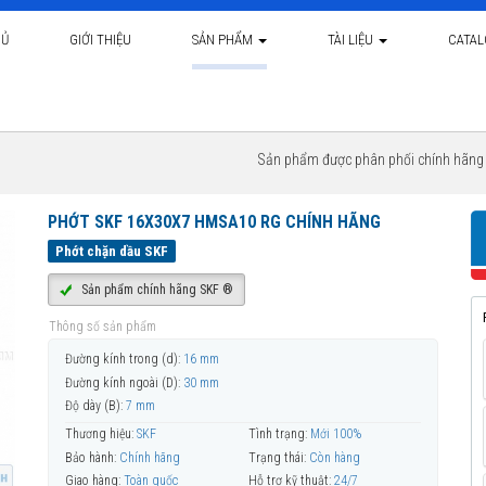
HỦ
GIỚI THIỆU
SẢN PHẨM
TÀI LIỆU
CATA
Sản phẩm được phân phối chính hãn
PHỚT SKF 16X30X7 HMSA10 RG CHÍNH HÃNG
Phớt chặn dầu SKF
Sản phẩm chính hãng SKF ®
Thông số sản phẩm
Đường kính trong (d):
16 mm
Đường kính ngoài (D):
30 mm
Độ dày (B):
7 mm
Thương hiệu:
SKF
Tình trạng:
Mới 100%
Bảo hành:
Chính hãng
Trạng thái:
Còn hàng
Giao hàng:
Toàn quốc
Hỗ trợ kỹ thuật:
24/7