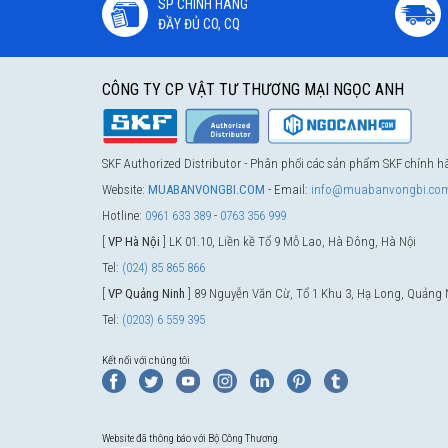
SP CHÍNH HÃNG
ĐẦY ĐỦ CO, CQ
CÔNG TY CP VẬT TƯ THƯƠNG MẠI NGỌC ANH
SKF Authorized Distributor - Phân phối các sản phẩm SKF chính 
Website:
MUABANVONGBI.COM
- Email:
info@muabanvongbi.co
Hotline:
0961 633 389
-
0763 356 999
[
VP Hà Nội
] LK 01.10, Liền kề Tổ 9 Mỗ Lao, Hà Đông, Hà Nội
Tel:
(024) 85 865 866
[
VP Quảng Ninh
] 89 Nguyễn Văn Cừ, Tổ 1 Khu 3, Hạ Long, Quảng 
Tel:
(0203) 6 559 395
Kết nối với chúng tôi
Website đã thông báo với Bộ Công Thương