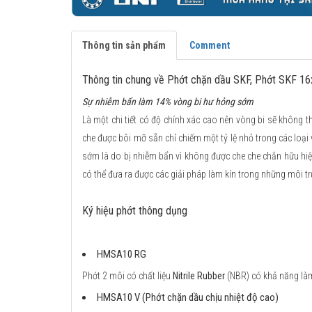
Thông tin sản phẩm
Comment
Thông tin chung về Phớt chặn dầu SKF, Phớt SKF 
Sự nhiễm bẩn làm 14% vòng bi hư hỏng sớm
Là một chi tiết có độ chính xác cao nên vòng bi sẽ không th
che được bôi mỡ sẵn chỉ chiếm một tỷ lệ nhỏ trong các loại
sớm là do bị nhiễm bẩn vì không được che che chắn hữu hiệ
có thể đưa ra được các giải pháp làm kín trong những môi tr
Ký hiệu phớt thông dụng
HMSA10 RG
Phớt 2 môi có chất liệu
Nitrile Rubber
(NBR) có khả năng làm 
HMSA10 V (Phớt chặn dầu chịu nhiệt độ cao)