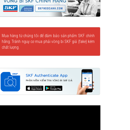
Mua hàng từ chúng tôi để đảm bảo sản phẩm SKF chính
hãng. Tránh nguy cơ mua phải vòng bi SKF giả (fake) kém
chất lượng.