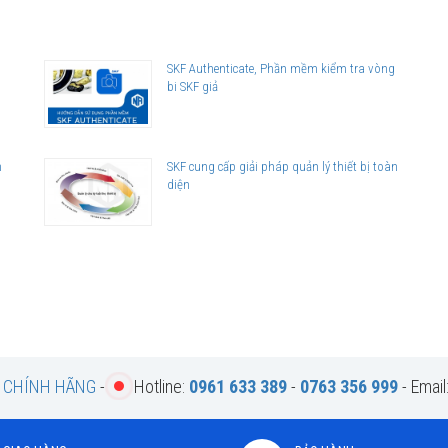
ên hệ với
SKF Authenticate, Phần mềm kiểm tra vòng
bi SKF giả
utor
)
n
SKF cung cấp giải pháp quản lý thiết bị toàn
diện
F CHÍNH HÃNG
-
Hotline:
0961 633 389
-
0763 356 999
- Email