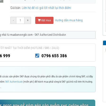
Giá bán:
Liên hệ để có giá tốt nhất tại thời điểm
Hướng dẫn mua hàng
-
+
Đặt mua
g nhái từ muabanvongbi.com - SKF Authorized Distributor.
TỐT NHẤT TẠI THỜI ĐIỂM (HOTLINE / SMS / ZALO)
6 999
0796 655 386
 Tất cả các sản phẩm SKF được chúng tôi phân phối đều là sản phẩm chính hãng SKF, có đầy
n mềm
SKF Authenticate
(miễn phí) để tránh mua phải vòng bi SKF giả trôi nổi trên thị trường.
.