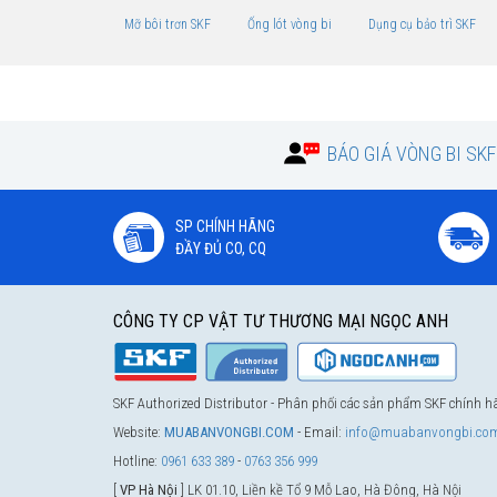
Mỡ bôi trơn SKF
Ống lót vòng bi
Dụng cụ bảo trì SKF
BÁO GIÁ VÒNG BI SK
SP CHÍNH HÃNG
ĐẦY ĐỦ CO, CQ
CÔNG TY CP VẬT TƯ THƯƠNG MẠI NGỌC ANH
SKF Authorized Distributor - Phân phối các sản phẩm SKF chính 
Website:
MUABANVONGBI.COM
- Email:
info@muabanvongbi.co
Hotline:
0961 633 389
-
0763 356 999
[
VP Hà Nội
] LK 01.10, Liền kề Tổ 9 Mỗ Lao, Hà Đông, Hà Nội