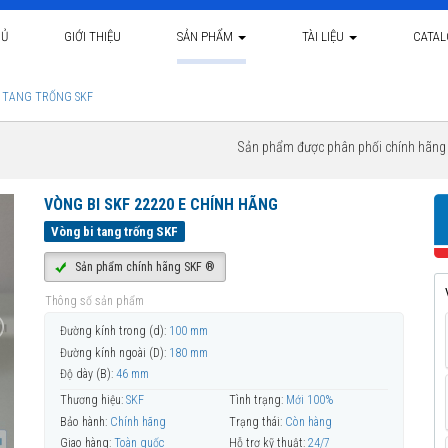
HỦ
GIỚI THIỆU
SẢN PHẨM
TÀI LIỆU
CATA
 TANG TRỐNG SKF
Sản phẩm được phân phối chính hãn
VÒNG BI SKF 22220 E CHÍNH HÃNG
Vòng bi tang trống SKF
Sản phẩm chính hãng SKF ®
Thông số sản phẩm
Đường kính trong (d):
100 mm
Đường kính ngoài (D):
180 mm
Độ dày (B):
46 mm
Thương hiệu:
SKF
Tình trạng:
Mới 100%
Bảo hành:
Chính hãng
Trạng thái:
Còn hàng
Giao hàng:
Toàn quốc
Hỗ trợ kỹ thuật:
24/7