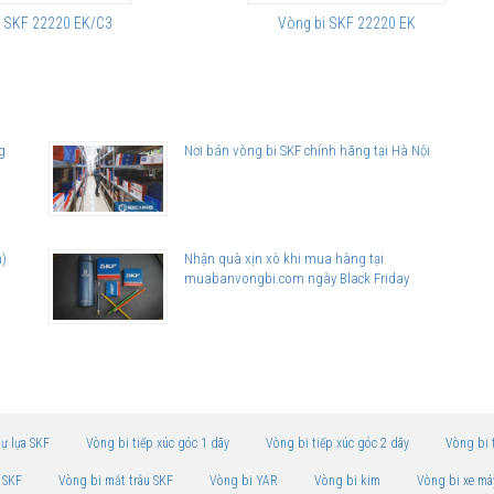
i SKF 22220 EK/C3
Vòng bi SKF 22220 EK
g
Nơi bán vòng bi SKF chính hãng tại Hà Nội
n)
Nhận quà xịn xò khi mua hàng tại
muabanvongbi.com ngày Black Friday
tự lựa SKF
Vòng bi tiếp xúc góc 1 dãy
Vòng bi tiếp xúc góc 2 dãy
Vòng bi 
 SKF
Vòng bi mắt trâu SKF
Vòng bi YAR
Vòng bi kim
Vòng bi xe má