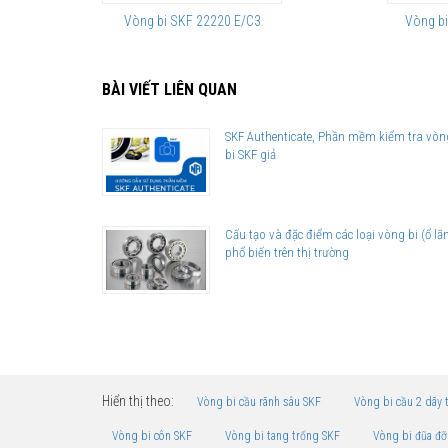
Vòng bi SKF 22220 E/C3
Vòng b
BÀI VIẾT LIÊN QUAN
SKF Authenticate, Phần mềm kiểm tra vòn
bi SKF giả
Cấu tạo và đặc điểm các loại vòng bi (ổ lă
phổ biến trên thị trường
Hiển thị theo:
Vòng bi cầu rãnh sâu SKF
Vòng bi cầu 2 dãy 
Vòng bi côn SKF
Vòng bi tang trống SKF
Vòng bi đũa đỡ