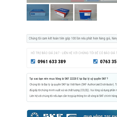
Chúng tôi cam kết hoàn tiền gấp 100 lần nếu phát hiện hàng giả, hàn
HỖ TRỢ BÁO GIÁ 24/7 - LIÊN HỆ VỚI CHÚNG TÔI ĐỂ CÓ BÁO GIÁ 
0961 633 389
0763 35
Tại sao bạn nên mua Vòng bi SKF 22220 E tại Đại lý uỷ quyền SKF ?
Chúng tôi là Đại lý ủy quyền SKF tại Việt Nam (SKF Authorized Distributor).
đủ giấy tờ chứng minh xuất xứ và chất lượng (CO,CQ). Vui lòng sử dụng phầ
Liên hệ với chúng tôi nếu bạn cần trợ giúp thông tin về vòng bi SKF chính hãng