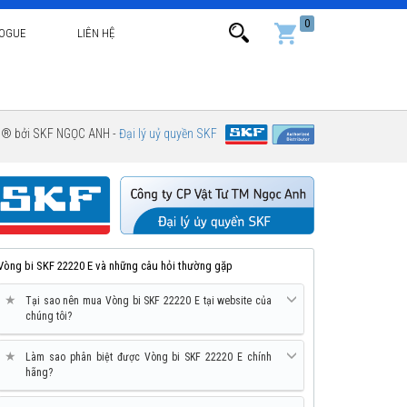
0
LOGUE
LIÊN HỆ
g ® bởi SKF NGỌC ANH -
Đại lý uỷ quyền SKF
Vòng bi SKF 22220 E và những câu hỏi thường gặp
★
Tại sao nên mua Vòng bi SKF 22220 E tại website của
chúng tôi?
★
Làm sao phân biệt được Vòng bi SKF 22220 E chính
hãng?