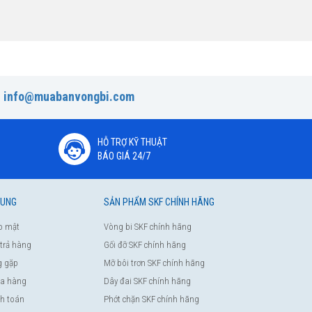
:
info@muabanvongbi.com
HỖ TRỢ KỸ THUẬT
BÁO GIÁ 24/7
HUNG
SẢN PHẨM SKF CHÍNH HÃNG
o mật
Vòng bi SKF chính hãng
 trả hàng
Gối đỡ SKF chính hãng
g gặp
Mỡ bôi trơn SKF chính hãng
a hàng
Dây đai SKF chính hãng
nh toán
Phớt chặn SKF chính hãng