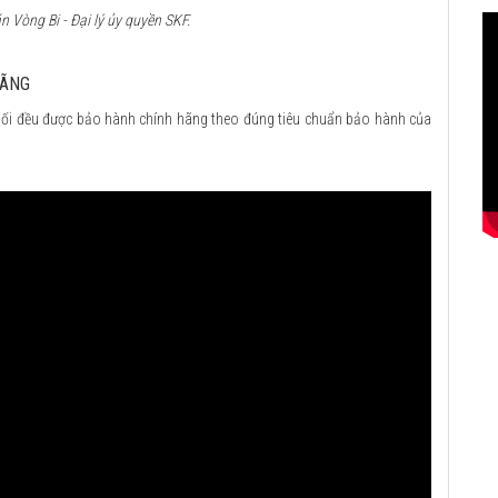
 Vòng Bi - Đại lý ủy quyền SKF.
HÃNG
ối đều được bảo hành chính hãng theo đúng tiêu chuẩn bảo hành của