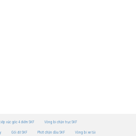
tiếp xúc góc 4 điểm SKF
Vòng bi chặn trục SKF
y
Gối đỡ SKF
Phớt chặn dầu SKF
Vòng bi xe tải