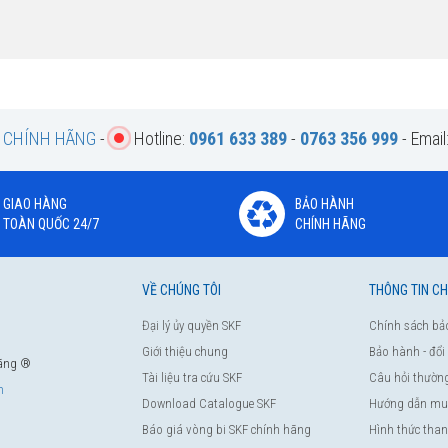
F CHÍNH HÃNG
-
Hotline:
0961 633 389
-
0763 356 999
- Email
GIAO HÀNG
BẢO HÀNH
TOÀN QUỐC 24/7
CHÍNH HÃNG
VỀ CHÚNG TÔI
THÔNG TIN C
Đại lý ủy quyền SKF
Chính sách bả
Giới thiệu chung
Bảo hành - đổi
hãng ®
Tài liệu tra cứu SKF
Câu hỏi thườn
m
Download Catalogue SKF
Hướng dẫn mu
Báo giá vòng bi SKF chính hãng
Hình thức tha