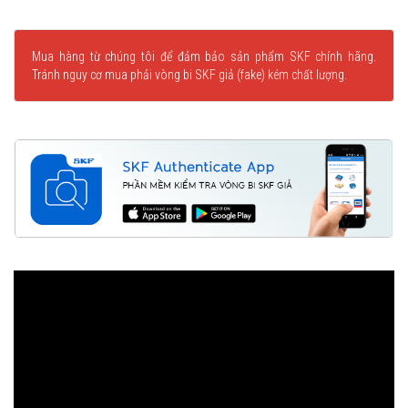
Mua hàng từ chúng tôi để đảm bảo sản phẩm SKF chính hãng.
Tránh nguy cơ mua phải vòng bi SKF giả (fake) kém chất lượng.