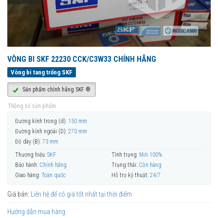
VÒNG BI SKF 22230 CCK/C3W33 CHÍNH HÃNG
Vòng bi tang trống SKF
Sản phẩm chính hãng SKF ®
Thông số sản phẩm
Đường kính trong (d):
150 mm
Đường kính ngoài (D):
270 mm
Độ dày (B):
73 mm
Thương hiệu:
SKF
Tình trạng:
Mới 100%
Bảo hành:
Chính hãng
Trạng thái:
Còn hàng
Giao hàng:
Toàn quốc
Hỗ trợ kỹ thuật:
24/7
Giá bán:
Liên hệ để có giá tốt nhất tại thời điểm
Hướng dẫn mua hàng