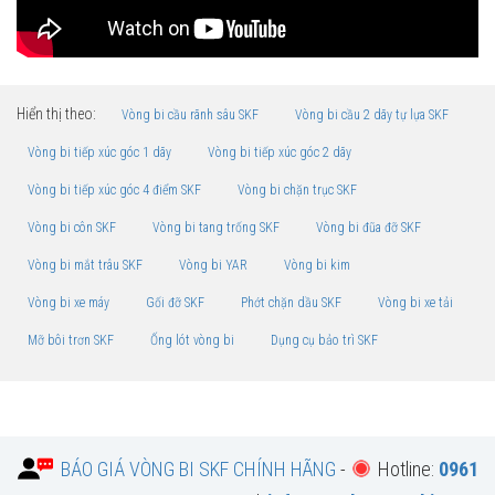
Hiển thị theo:
Vòng bi cầu rãnh sâu SKF
Vòng bi cầu 2 dãy tự lựa SKF
Vòng bi tiếp xúc góc 1 dãy
Vòng bi tiếp xúc góc 2 dãy
Vòng bi tiếp xúc góc 4 điểm SKF
Vòng bi chặn trục SKF
Vòng bi côn SKF
Vòng bi tang trống SKF
Vòng bi đũa đỡ SKF
Vòng bi mắt trâu SKF
Vòng bi YAR
Vòng bi kim
Vòng bi xe máy
Gối đỡ SKF
Phớt chặn dầu SKF
Vòng bi xe tải
Mỡ bôi trơn SKF
Ống lót vòng bi
Dụng cụ bảo trì SKF
BÁO GIÁ VÒNG BI SKF CHÍNH HÃNG
-
Hotline:
0961