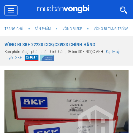
Toggle
navigation
TRANG CHỦ
SẢN PHẨM
VÒNG BI SKF
VÒNG BI TANG TRỐNG SK
VÒNG BI SKF 22230 CCK/C3W33 CHÍNH HÃNG
Sản phẩm được phân phối chính hãng ® bởi SKF NGỌC ANH -
Đại lý uỷ
quyền SKF