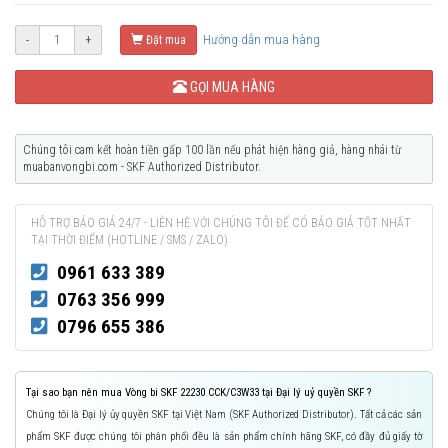
Hướng dẫn mua hàng
-
+
Đặt mua
GỌI MUA HÀNG
Chúng tôi cam kết hoàn tiền gấp 100 lần nếu phát hiện hàng giả, hàng nhái từ
muabanvongbi.com - SKF Authorized Distributor.
HỖ TRỢ BÁO GIÁ 24/7 - LIÊN HỆ VỚI CHÚNG TÔI ĐỂ CÓ BÁO GIÁ TỐT NHẤT
TẠI THỜI ĐIỂM (HOTLINE / SMS / ZALO)
0961 633 389
0763 356 999
0796 655 386
Tại sao bạn nên mua Vòng bi SKF 22230 CCK/C3W33 tại Đại lý uỷ quyền SKF ?
Chúng tôi là Đại lý ủy quyền SKF tại Việt Nam (SKF Authorized Distributor). Tất cả các sản
phẩm SKF được chúng tôi phân phối đều là sản phẩm chính hãng SKF, có đầy đủ giấy tờ