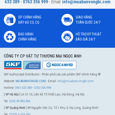
633 389
-
0763 356 999
- Email:
info@muabanvongbi.com
SP CHÍNH HÃNG
GIAO HÀNG
ĐẦY ĐỦ CO, CQ
TOÀN QUỐC 24/7
BẢO HÀNH
HỖ TRỢ KỸ THUẬT
CHÍNH HÃNG
BÁO GIÁ 24/7
CÔNG TY CP VẬT TƯ THƯƠNG MẠI NGỌC ANH
SKF Authorized Distributor - Phân phối các sản phẩm SKF chính hãng ®
Website:
MUABANVONGBI.COM
- Email:
info@muabanvongbi.com
Hotline:
0961 633 389
-
0763 356 999
[
VP Hà Nội
] LK 01.10, Liền kề Tổ 9 Mỗ Lao, Hà Đông, Hà Nội
Tel:
(024) 85 865 866
[
VP Quảng Ninh
] 89 Nguyễn Văn Cừ, Tổ 1 Khu 3, Hạ Long, Quảng Ninh
Tel:
(0203) 6 559 395