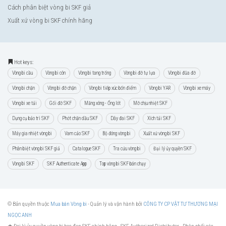
Cách phân biệt vòng bi SKF giả
Xuất xứ vòng bi SKF chính hãng
Hot keys:
Vòng bi cầu
Vòng bi côn
Vòng bi tang trống
Vòng bi đỡ tự lựa
Vòng bi đũa đỡ
Vòng bi chặn
Vòng bi đỡ chặn
Vòng bi tiếp xúc bốn điểm
Vòng bi YAR
Vòng bi xe máy
Vòng bi xe tải
Gối đỡ SKF
Măng xông - Ống lót
Mỡ chịu nhiệt SKF
Dụng cụ bảo trì SKF
Phớt chặn dầu SKF
Dây đai SKF
Xích tải SKF
Máy gia nhiệt vòng bi
Vam cảo SKF
Bộ đóng vòng bi
Xuất xứ vòng bi SKF
Phân biệt vòng bi SKF giả
Catalogue SKF
Tra cứu vòng bi
Đại lý ủy quyền SKF
Vòng bi SKF
SKF Authenticate App
Top vòng bi SKF bán chạy
© Bản quyền thuộc
Mua bán Vòng bi
- Quản lý và vận hành bởi
CÔNG TY CP VẬT TƯ THƯƠNG MẠI
NGỌC ANH