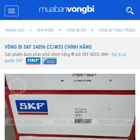
Toggle
navigation
TRANG CHỦ
SẢN PHẨM
VÒNG BI SKF
VÒNG BI TANG TRỐNG SK
VÒNG BI SKF 24036 CC/W33 CHÍNH HÃNG
Sản phẩm được phân phối chính hãng ® bởi SKF NGỌC ANH -
Đại lý uỷ
quyền SKF