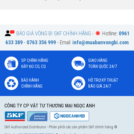
BÁO GIÁ VÒNG BI SKF CHÍNH HÃNG
-
Hotline:
0961
633 389
-
0763 356 999
- Email:
info@muabanvongbi.com
SP CHÍNH HÃNG
GIAO HÀNG
ĐẦY ĐỦ CO, CQ
TOÀN QUỐC 24/7
BẢO HÀNH
HỖ TRỢ KỸ THUẬT
CHÍNH HÃNG
BÁO GIÁ 24/7
CÔNG TY CP VẬT TƯ THƯƠNG MẠI NGỌC ANH
SKF Authorized Distributor - Phân phối các sản phẩm SKF chính hãng ®