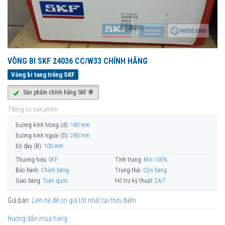
VÒNG BI SKF 24036 CC/W33 CHÍNH HÃNG
Vòng bi tang trống SKF
Sản phẩm chính hãng SKF ®
Thông số sản phẩm
Đường kính trong (d):
180 mm
Đường kính ngoài (D):
280 mm
Độ dày (B):
100 mm
Thương hiệu:
SKF
Tình trạng:
Mới 100%
Bảo hành:
Chính hãng
Trạng thái:
Còn hàng
Giao hàng:
Toàn quốc
Hỗ trợ kỹ thuật:
24/7
Giá bán:
Liên hệ để có giá tốt nhất tại thời điểm
Hướng dẫn mua hàng