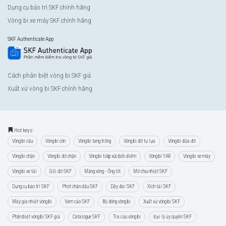
Dụng cụ bảo trì SKF chính hãng
Vòng bi xe máy SKF chính hãng
SKF Authenticate App
Cách phân biệt vòng bi SKF giả
Xuất xứ vòng bi SKF chính hãng
Hot keys:
Vòng bi cầu
Vòng bi côn
Vòng bi tang trống
Vòng bi đỡ tự lựa
Vòng bi đũa đỡ
Vòng bi chặn
Vòng bi đỡ chặn
Vòng bi tiếp xúc bốn điểm
Vòng bi YAR
Vòng bi xe máy
Vòng bi xe tải
Gối đỡ SKF
Măng xông - Ống lót
Mỡ chịu nhiệt SKF
Dụng cụ bảo trì SKF
Phớt chặn dầu SKF
Dây đai SKF
Xích tải SKF
Máy gia nhiệt vòng bi
Vam cảo SKF
Bộ đóng vòng bi
Xuất xứ vòng bi SKF
Phân biệt vòng bi SKF giả
Catalogue SKF
Tra cứu vòng bi
Đại lý ủy quyền SKF