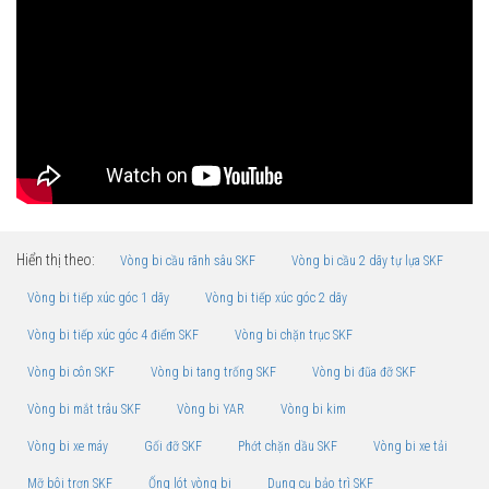
Hiển thị theo:
Vòng bi cầu rãnh sâu SKF
Vòng bi cầu 2 dãy tự lựa SKF
Vòng bi tiếp xúc góc 1 dãy
Vòng bi tiếp xúc góc 2 dãy
Vòng bi tiếp xúc góc 4 điểm SKF
Vòng bi chặn trục SKF
Vòng bi côn SKF
Vòng bi tang trống SKF
Vòng bi đũa đỡ SKF
Vòng bi mắt trâu SKF
Vòng bi YAR
Vòng bi kim
Vòng bi xe máy
Gối đỡ SKF
Phớt chặn dầu SKF
Vòng bi xe tải
Mỡ bôi trơn SKF
Ống lót vòng bi
Dụng cụ bảo trì SKF