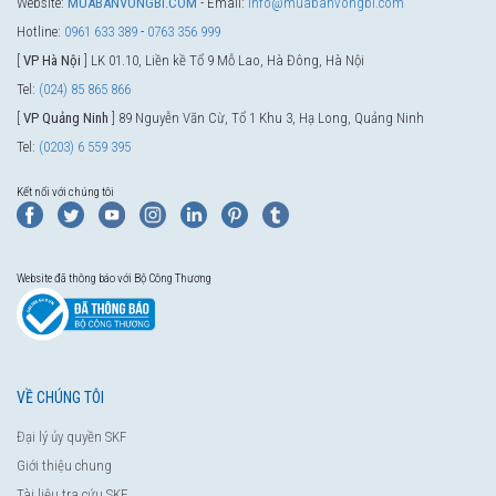
Website:
MUABANVONGBI.COM
- Email:
info@muabanvongbi.com
Hotline:
0961 633 389
-
0763 356 999
[
VP Hà Nội
] LK 01.10, Liền kề Tổ 9 Mỗ Lao, Hà Đông, Hà Nội
Tel:
(024) 85 865 866
[
VP Quảng Ninh
] 89 Nguyễn Văn Cừ, Tổ 1 Khu 3, Hạ Long, Quảng Ninh
Tel:
(0203) 6 559 395
Kết nối với chúng tôi
Website đã thông báo với Bộ Công Thương
VỀ CHÚNG TÔI
Đại lý ủy quyền SKF
Giới thiệu chung
Tài liệu tra cứu SKF