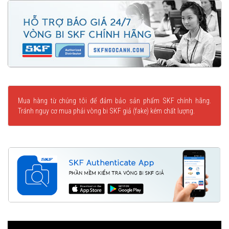
Mua hàng từ chúng tôi để đảm bảo sản phẩm SKF chính hãng.
Tránh nguy cơ mua phải vòng bi SKF giả (fake) kém chất lượng.