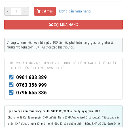
Hướng dẫn mua hàng
-
+
Đặt mua
GỌI MUA HÀNG
Chúng tôi cam kết hoàn tiền gấp 100 lần nếu phát hiện hàng giả, hàng nhái từ
muabanvongbi.com - SKF Authorized Distributor.
HỖ TRỢ BÁO GIÁ 24/7 - LIÊN HỆ VỚI CHÚNG TÔI ĐỂ CÓ BÁO GIÁ TỐT NHẤT
TẠI THỜI ĐIỂM (HOTLINE / SMS / ZALO)
0961 633 389
0763 356 999
0796 655 386
Tại sao bạn nên mua Vòng bi SKF 24036 CC/W33 tại Đại lý uỷ quyền SKF ?
Chúng tôi là Đại lý ủy quyền SKF tại Việt Nam (SKF Authorized Distributor). Tất cả các sản
phẩm SKF được chúng tôi phân phối đều là sản phẩm chính hãng SKF, có đầy đủ giấy tờ