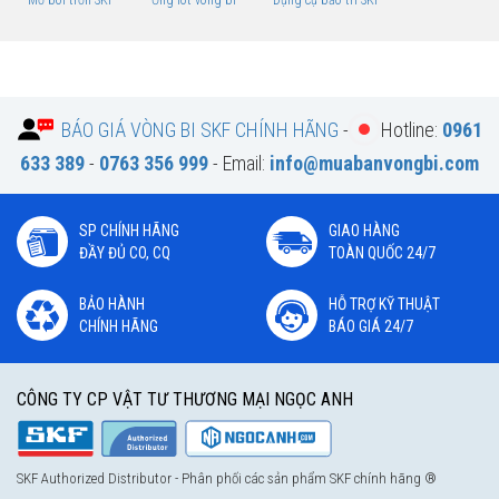
BÁO GIÁ VÒNG BI SKF CHÍNH HÃNG
-
Hotline:
0961
633 389
-
0763 356 999
- Email:
info@muabanvongbi.com
SP CHÍNH HÃNG
GIAO HÀNG
ĐẦY ĐỦ CO, CQ
TOÀN QUỐC 24/7
BẢO HÀNH
HỖ TRỢ KỸ THUẬT
CHÍNH HÃNG
BÁO GIÁ 24/7
CÔNG TY CP VẬT TƯ THƯƠNG MẠI NGỌC ANH
SKF Authorized Distributor - Phân phối các sản phẩm SKF chính hãng ®