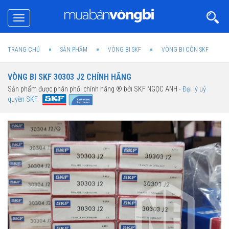
Toggle
navigation
TRANG CHỦ
SẢN PHẨM
VÒNG BI SKF
VÒNG BI CÔN SKF
VÒNG BI SKF 30303 J2 CHÍNH HÃNG
Sản phẩm được phân phối chính hãng ® bởi SKF NGỌC ANH -
Đại lý uỷ
quyền SKF