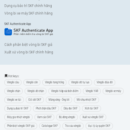
Dụng cụ bảo trì SKF chính hãng
Vòng bi xe máy SKF chính hãng
SKF Authenticate App
Cách phân biệt vòng bi SKF giả
Xuất xứ vòng bi SKF chính hãng
Hot keys:
Vòng bi cầu
Vòng bi côn
Vòng bi tang trống
Vòng bi đỡ tự lựa
Vòng bi đũa đỡ
Vòng bi chặn
Vòng bi đỡ chặn
Vòng bi tiếp xúc bốn điểm
Vòng bi YAR
Vòng bi xe máy
Vòng bi xe tải
Gối đỡ SKF
Măng xông - Ống lót
Mỡ chịu nhiệt SKF
Dụng cụ bảo trì SKF
Phớt chặn dầu SKF
Dây đai SKF
Xích tải SKF
Máy gia nhiệt vòng bi
Vam cảo SKF
Bộ đóng vòng bi
Xuất xứ vòng bi SKF
Phân biệt vòng bi SKF giả
Catalogue SKF
Tra cứu vòng bi
Đại lý ủy quyền SKF