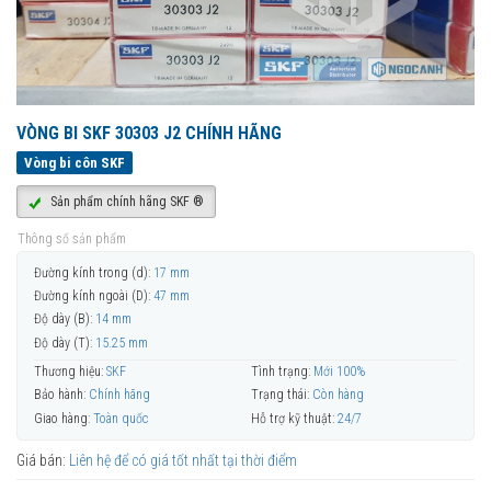
VÒNG BI SKF 30303 J2 CHÍNH HÃNG
Vòng bi côn SKF
Sản phẩm chính hãng SKF ®
Thông số sản phẩm
Đường kính trong (d):
17 mm
Đường kính ngoài (D):
47 mm
Độ dày (B):
14 mm
Độ dày (T):
15.25 mm
Thương hiệu:
SKF
Tình trạng:
Mới 100%
Bảo hành:
Chính hãng
Trạng thái:
Còn hàng
Giao hàng:
Toàn quốc
Hỗ trợ kỹ thuật:
24/7
Giá bán:
Liên hệ để có giá tốt nhất tại thời điểm