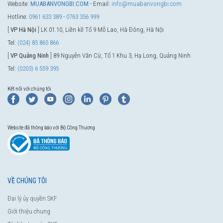
Website:
MUABANVONGBI.COM
- Email:
info@muabanvongbi.com
Hotline:
0961 633 389
-
0763 356 999
[
VP Hà Nội
] LK 01.10, Liền kề Tổ 9 Mỗ Lao, Hà Đông, Hà Nội
Tel:
(024) 85 865 866
[
VP Quảng Ninh
] 89 Nguyễn Văn Cừ, Tổ 1 Khu 3, Hạ Long, Quảng Ninh
Tel:
(0203) 6 559 395
Kết nối với chúng tôi
Website đã thông báo với Bộ Công Thương
VỀ CHÚNG TÔI
Đại lý ủy quyền SKF
Giới thiệu chung