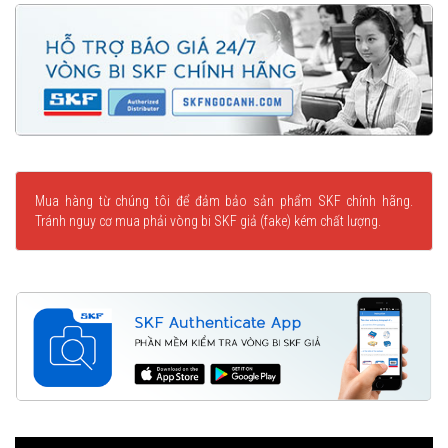
Mua hàng từ chúng tôi để đảm bảo sản phẩm SKF chính hãng.
Tránh nguy cơ mua phải vòng bi SKF giả (fake) kém chất lượng.