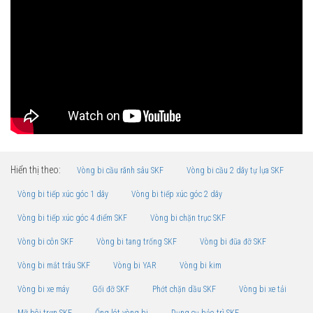
Hiển thị theo:
Vòng bi cầu rãnh sâu SKF
Vòng bi cầu 2 dãy tự lựa SKF
Vòng bi tiếp xúc góc 1 dãy
Vòng bi tiếp xúc góc 2 dãy
Vòng bi tiếp xúc góc 4 điểm SKF
Vòng bi chặn trục SKF
Vòng bi côn SKF
Vòng bi tang trống SKF
Vòng bi đũa đỡ SKF
Vòng bi mắt trâu SKF
Vòng bi YAR
Vòng bi kim
Vòng bi xe máy
Gối đỡ SKF
Phớt chặn dầu SKF
Vòng bi xe tải
Mỡ bôi trơn SKF
Ống lót vòng bi
Dụng cụ bảo trì SKF