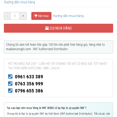
Hướng dẫn mua hàng
Hướng dẫn mua hàng
-
+
Đặt mua
GỌI MUA HÀNG
Chúng tôi cam kết hoàn tiền gấp 100 lần nếu phát hiện hàng giả, hàng nhái từ
muabanvongbi.com - SKF Authorized Distributor.
HỖ TRỢ BÁO GIÁ 24/7 - LIÊN HỆ VỚI CHÚNG TÔI ĐỂ CÓ BÁO GIÁ TỐT NHẤT
TẠI THỜI ĐIỂM (HOTLINE / SMS / ZALO)
0961 633 389
0763 356 999
0796 655 386
Tại sao bạn nên mua Vòng bi SKF 30303 J2 tại Đại lý uỷ quyền SKF ?
Chúng tôi là Đại lý ủy quyền SKF tại Việt Nam (SKF Authorized Distributor). Tất cả các sản