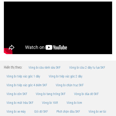
Hiển thị theo:
Vòng bi cầu rãnh sâu SKF
Vòng bi cầu 2 dãy tự lựa SKF
Vòng bi tiếp xúc góc 1 dãy
Vòng bi tiếp xúc góc 2 dãy
Vòng bi tiếp xúc góc 4 điểm SKF
Vòng bi chặn trục SKF
Vòng bi côn SKF
Vòng bi tang trống SKF
Vòng bi đũa đỡ SKF
Vòng bi mắt trâu SKF
Vòng bi YAR
Vòng bi kim
Vòng bi xe máy
Gối đỡ SKF
Phớt chặn dầu SKF
Vòng bi xe tải