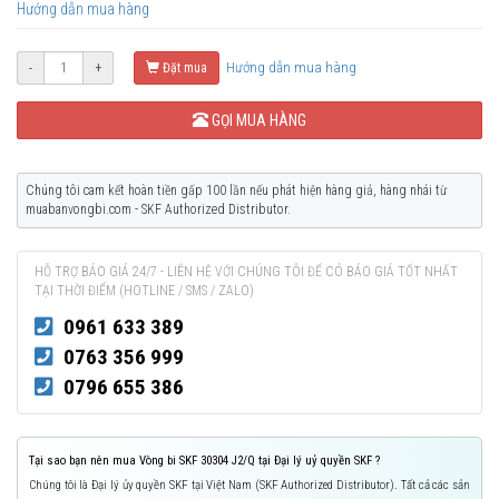
Hướng dẫn mua hàng
Hướng dẫn mua hàng
-
+
Đặt mua
GỌI MUA HÀNG
Chúng tôi cam kết hoàn tiền gấp 100 lần nếu phát hiện hàng giả, hàng nhái từ
muabanvongbi.com - SKF Authorized Distributor.
HỖ TRỢ BÁO GIÁ 24/7 - LIÊN HỆ VỚI CHÚNG TÔI ĐỂ CÓ BÁO GIÁ TỐT NHẤT
TẠI THỜI ĐIỂM (HOTLINE / SMS / ZALO)
0961 633 389
0763 356 999
0796 655 386
Tại sao bạn nên mua Vòng bi SKF 30304 J2/Q tại Đại lý uỷ quyền SKF ?
Chúng tôi là Đại lý ủy quyền SKF tại Việt Nam (SKF Authorized Distributor). Tất cả các sản