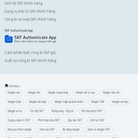
Xích tải SKF chính hãng
Dụng cụ bảo trì SKF chính hãng
Vòng bi xe máy SKF chính hãng
SKF Authenticate App
Cách phân biệt vòng bi SKF giả
Xuất xứ vòng bi SKF chính hãng
Hot keys:
Vòng bi cầu
Vòng bi côn
Vòng bi tang trống
Vòng bi đỡ tự lựa
Vòng bi đũa đỡ
Vòng bi chặn
Vòng bi đỡ chặn
Vòng bi tiếp xúc bốn điểm
Vòng bi YAR
Vòng bi xe máy
Vòng bi xe tải
Gối đỡ SKF
Măng xông - Ống lót
Mỡ chịu nhiệt SKF
Dụng cụ bảo trì SKF
Phớt chặn dầu SKF
Dây đai SKF
Xích tải SKF
Máy gia nhiệt vòng bi
Vam cảo SKF
Bộ đóng vòng bi
Xuất xứ vòng bi SKF