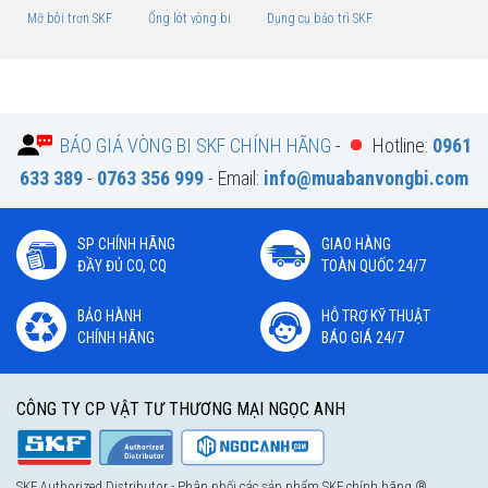
Mỡ bôi trơn SKF
Ống lót vòng bi
Dụng cụ bảo trì SKF
BÁO GIÁ VÒNG BI SKF CHÍNH HÃNG
-
Hotline:
0961
633 389
-
0763 356 999
- Email:
info@muabanvongbi.com
SP CHÍNH HÃNG
GIAO HÀNG
ĐẦY ĐỦ CO, CQ
TOÀN QUỐC 24/7
BẢO HÀNH
HỖ TRỢ KỸ THUẬT
CHÍNH HÃNG
BÁO GIÁ 24/7
CÔNG TY CP VẬT TƯ THƯƠNG MẠI NGỌC ANH
SKF Authorized Distributor - Phân phối các sản phẩm SKF chính hãng ®