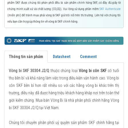
phẩm SKF được chúng tôi phân phối đều là sản phẩm chính hãng SKF, có đầy đủ giấy tờ
chứng minh xuất xứ và chất lượng (CO,CQ). Vui lòng sử dụng phần mềm
SKF Authenticate
(miễn phí) để tránh mua phải vòng bi SKF giả trôi nổi trên thị trường. Liên hệ với chúng tôi
nếu bạn cần trợ giúp thông tin về vòng bi SKF chính hãng.
Thông tin sản phẩm
Datasheet
Comment
Vòng bi SKF 30304 J2/Q
thuộc chủng loại
Vòng bi côn SKF
có tuổi
thọ bền bỉ và khả năng làm việc trong điều kiện vận hành cao. Vòng bi
côn SKF bền bỉ hơn rất nhiều so với các hãng vòng bi khác trên thị
trường, điều này đã được hàng triệu khách hàng khắp nơi trên toàn thế
giới kiểm chứng. Mua bán Vòng Bi là nhà phân phối chính hãng Vòng
bi SKF 30304 J2/Q tại Việt Nam.
Chúng tôi chuyên phân phối uỷ quyền sản phẩm SKF chính hãng tại