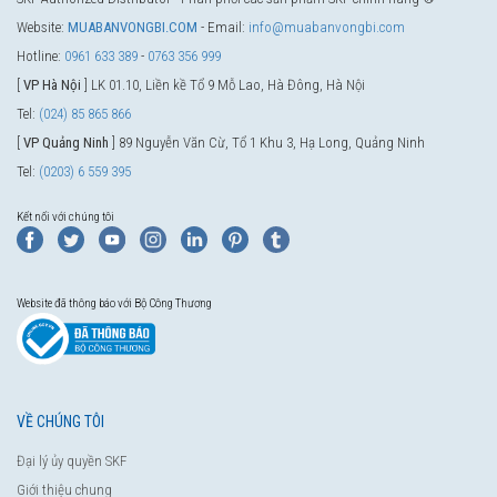
Website:
MUABANVONGBI.COM
- Email:
info@muabanvongbi.com
Hotline:
0961 633 389
-
0763 356 999
[
VP Hà Nội
] LK 01.10, Liền kề Tổ 9 Mỗ Lao, Hà Đông, Hà Nội
Tel:
(024) 85 865 866
[
VP Quảng Ninh
] 89 Nguyễn Văn Cừ, Tổ 1 Khu 3, Hạ Long, Quảng Ninh
Tel:
(0203) 6 559 395
Kết nối với chúng tôi
Website đã thông báo với Bộ Công Thương
VỀ CHÚNG TÔI
Đại lý ủy quyền SKF
Giới thiệu chung