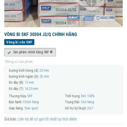
VÒNG BI SKF 30304 J2/Q CHÍNH HÃNG
Vòng bi côn SKF
Sản phẩm chính hãng SKF ®
Thông số sản phẩm
Đường kính trong (d):
20 mm
Đường kính ngoài (D):
52 mm
Độ dày (B):
15 mm
Độ dày (T):
16.25 mm
Thương hiệu:
SKF
Tình trạng:
Mới 100%
Bảo hành:
Chính hãng
Trạng thái:
Còn hàng
Giao hàng:
Toàn quốc
Hỗ trợ kỹ thuật:
24/7
Giá bán:
Liên hệ để có giá tốt nhất tại thời điểm