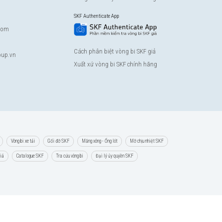
SKF Authenticate App
com
Cách phân biệt vòng bi SKF giả
up.vn
Xuất xứ vòng bi SKF chính hãng
Vòng bi xe tải
Gối đỡ SKF
Măng xông - Ống lót
Mỡ chịu nhiệt SKF
giả
Catalogue SKF
Tra cứu vòng bi
Đại lý ủy quyền SKF