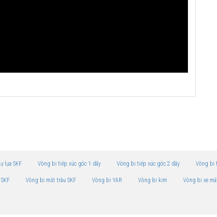
tự lựa SKF
Vòng bi tiếp xúc góc 1 dãy
Vòng bi tiếp xúc góc 2 dãy
Vòng bi 
 SKF
Vòng bi mắt trâu SKF
Vòng bi YAR
Vòng bi kim
Vòng bi xe má