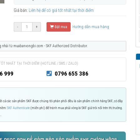
Giá bán:
Liên hệ để có giá tốt nhất tại thời điểm
Hướng dẫn mua hàng
-
+
Đặt mua
g nhái từ muabanvongbi.com - SKF Authorized Distributor.
TỐT NHẤT TẠI THỜI ĐIỂM (HOTLINE / SMS / ZALO)
6 999
0796 655 386
 Tất cả các sản phẩm SKF được chúng tôi phân phối đều là sản phẩm chính hãng SKF, có đầy
n mềm
SKF Authenticate
(miễn phí) để tránh mua phải vòng bi SKF giả trôi nổi trên thị trường.
.