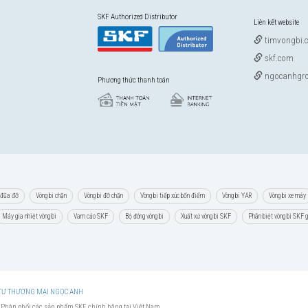
SKF Authorized Distributor
Liên kết website
timvongbi.
skf.com
ngocanhgro
Phương thức thanh toán
 đũa đỡ
Vòng bi chặn
Vòng bi đỡ chặn
Vòng bi tiếp xúc bốn điểm
Vòng bi YAR
Vòng bi xe máy
Máy gia nhiệt vòng bi
Vam cảo SKF
Bộ đóng vòng bi
Xuất xứ vòng bi SKF
Phân biệt vòng bi SKF 
 TƯ THƯƠNG MẠI NGỌC ANH
 Phân phối các sản phẩm SKF chính hãng tại Việt Nam.