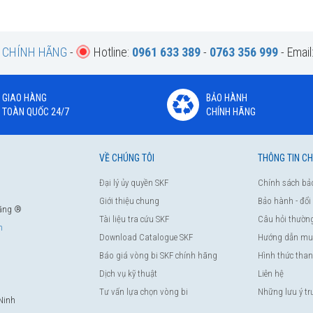
F CHÍNH HÃNG
-
Hotline:
0961 633 389
-
0763 356 999
- Email
GIAO HÀNG
BẢO HÀNH
TOÀN QUỐC 24/7
CHÍNH HÃNG
VỀ CHÚNG TÔI
THÔNG TIN C
Đại lý ủy quyền SKF
Chính sách bả
Giới thiệu chung
Bảo hành - đổi
hãng ®
Tài liệu tra cứu SKF
Câu hỏi thườn
m
Download Catalogue SKF
Hướng dẫn mu
Báo giá vòng bi SKF chính hãng
Hình thức tha
Dịch vụ kỹ thuật
Liên hệ
Tư vấn lựa chọn vòng bi
Những lưu ý t
Ninh