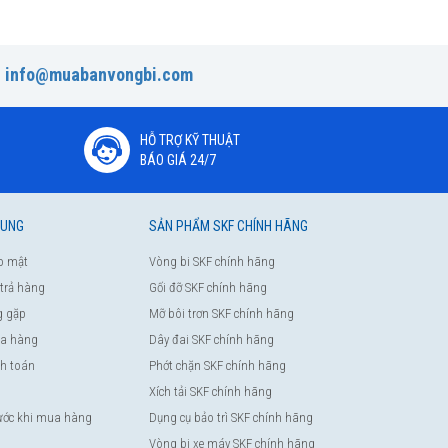
:
info@muabanvongbi.com
HỖ TRỢ KỸ THUẬT
BÁO GIÁ 24/7
HUNG
SẢN PHẨM SKF CHÍNH HÃNG
o mật
Vòng bi SKF chính hãng
 trả hàng
Gối đỡ SKF chính hãng
g gặp
Mỡ bôi trơn SKF chính hãng
a hàng
Dây đai SKF chính hãng
nh toán
Phớt chặn SKF chính hãng
Xích tải SKF chính hãng
rước khi mua hàng
Dụng cụ bảo trì SKF chính hãng
Vòng bi xe máy SKF chính hãng