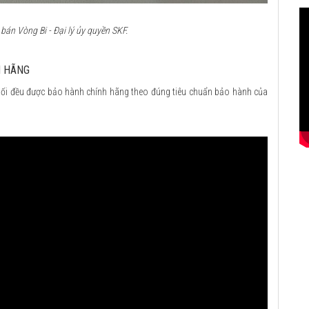
án Vòng Bi - Đại lý ủy quyền SKF.
H HÃNG
ối đều được bảo hành chính hãng theo đúng tiêu chuẩn bảo hành của