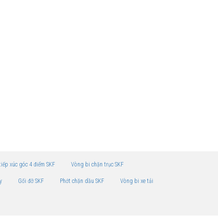
tiếp xúc góc 4 điểm SKF
Vòng bi chặn trục SKF
y
Gối đỡ SKF
Phớt chặn dầu SKF
Vòng bi xe tải