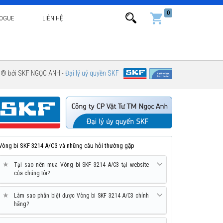
0
LOGUE
LIÊN HỆ
g ® bởi SKF NGỌC ANH -
Đại lý uỷ quyền SKF
Vòng bi SKF 3214 A/C3 và những câu hỏi thường gặp
★
Tại sao nên mua Vòng bi SKF 3214 A/C3 tại website
của chúng tôi?
★
Làm sao phân biệt được Vòng bi SKF 3214 A/C3 chính
hãng?