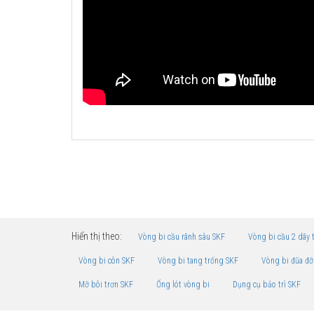
Hiển thị theo:
Vòng bi cầu rãnh sâu SKF
Vòng bi cầu 2 dãy 
Vòng bi côn SKF
Vòng bi tang trống SKF
Vòng bi đũa đỡ
Mỡ bôi trơn SKF
Ống lót vòng bi
Dụng cụ bảo trì SKF