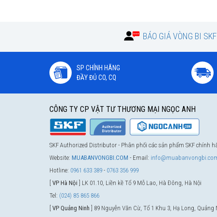
BÁO GIÁ VÒNG BI SK
SP CHÍNH HÃNG
ĐẦY ĐỦ CO, CQ
CÔNG TY CP VẬT TƯ THƯƠNG MẠI NGỌC ANH
SKF Authorized Distributor - Phân phối các sản phẩm SKF chính 
Website:
MUABANVONGBI.COM
- Email:
info@muabanvongbi.co
Hotline:
0961 633 389
-
0763 356 999
[
VP Hà Nội
] LK 01.10, Liền kề Tổ 9 Mỗ Lao, Hà Đông, Hà Nội
Tel:
(024) 85 865 866
[
VP Quảng Ninh
] 89 Nguyễn Văn Cừ, Tổ 1 Khu 3, Hạ Long, Quảng 