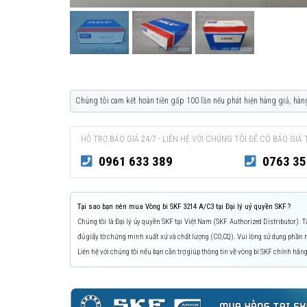
Chúng tôi cam kết hoàn tiền gấp 100 lần nếu phát hiện hàng giả, hàn
HỖ TRỢ BÁO GIÁ 24/7 - LIÊN HỆ VỚI CHÚNG TÔI ĐỂ CÓ BÁO GIÁ 
0961 633 389
0763 35
Tại sao bạn nên mua Vòng bi SKF 3214 A/C3 tại Đại lý uỷ quyền SKF ?
Chúng tôi là Đại lý ủy quyền SKF tại Việt Nam (SKF Authorized Distributor).
đủ giấy tờ chứng minh xuất xứ và chất lượng (CO,CQ). Vui lòng sử dụng phầ
Liên hệ với chúng tôi nếu bạn cần trợ giúp thông tin về vòng bi SKF chính hãng