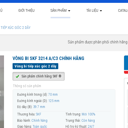
HỦ
GIỚI THIỆU
SẢN PHẨM
TÀI LIỆU
CATA
 TIẾP XÚC GÓC 2 DÃY
Sản phẩm được phân phối chính hãn
VÒNG BI SKF 3214 A/C3 CHÍNH HÃNG
Vòng bi tiếp xúc góc 2 dãy
Sản phẩm chính hãng SKF ®
Thông số sản phẩm
Đường kính trong (d):
70 mm
Đường kính ngoài (D):
125 mm
Độ dày (B):
39.7 mm
Thương hiệu:
SKF
Tình trạng:
Mới 100%
Bảo hành:
Chính hãng
Trạng thái:
Còn hàng
Giao hàng:
Toàn quốc
Hỗ trợ kỹ thuật:
24/7