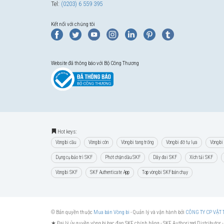
Tel:
(0203) 6 559 395
Kết nối với chúng tôi
Website đã thông báo với Bộ Công Thương
Hot keys:
Vòng bi cầu
Vòng bi côn
Vòng bi tang trống
Vòng bi đỡ tự lựa
Vòng bi
Dụng cụ bảo trì SKF
Phớt chặn dầu SKF
Dây đai SKF
Xích tải SKF
Vòng bi SKF
SKF Authenticate App
Top vòng bi SKF bán chạy
© Bản quyền thuộc
Mua bán Vòng bi
- Quản lý và vận hành bởi
CÔNG TY CP VẬT
★ Đại lý ủy quyền vòng bi bạc đạn SKF chính hãng -
SKF Authorized Distributor
-