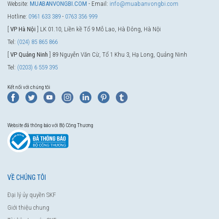
Website:
MUABANVONGBI.COM
- Email:
info@muabanvongbi.com
Hotline:
0961 633 389
-
0763 356 999
[
VP Hà Nội
] LK 01.10, Liền kề Tổ 9 Mỗ Lao, Hà Đông, Hà Nội
Tel:
(024) 85 865 866
[
VP Quảng Ninh
] 89 Nguyễn Văn Cừ, Tổ 1 Khu 3, Hạ Long, Quảng Ninh
Tel:
(0203) 6 559 395
Kết nối với chúng tôi
Website đã thông báo với Bộ Công Thương
VỀ CHÚNG TÔI
Đại lý ủy quyền SKF
Giới thiệu chung