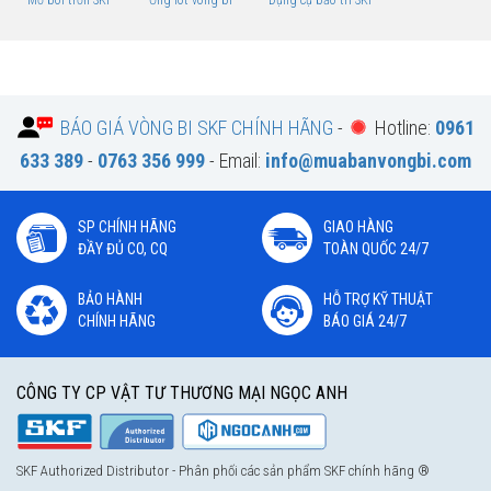
BÁO GIÁ VÒNG BI SKF CHÍNH HÃNG
-
Hotline:
0961
633 389
-
0763 356 999
- Email:
info@muabanvongbi.com
SP CHÍNH HÃNG
GIAO HÀNG
ĐẦY ĐỦ CO, CQ
TOÀN QUỐC 24/7
BẢO HÀNH
HỖ TRỢ KỸ THUẬT
CHÍNH HÃNG
BÁO GIÁ 24/7
CÔNG TY CP VẬT TƯ THƯƠNG MẠI NGỌC ANH
SKF Authorized Distributor - Phân phối các sản phẩm SKF chính hãng ®