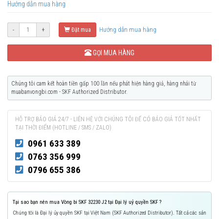
Hướng dẫn mua hàng
Hướng dẫn mua hàng
-
+
Đặt mua
GỌI MUA HÀNG
Chúng tôi cam kết hoàn tiền gấp 100 lần nếu phát hiện hàng giả, hàng nhái từ
muabanvongbi.com - SKF Authorized Distributor.
HỖ TRỢ BÁO GIÁ 24/7 - LIÊN HỆ VỚI CHÚNG TÔI ĐỂ CÓ BÁO GIÁ TỐT NHẤT
TẠI THỜI ĐIỂM (HOTLINE / SMS / ZALO)
0961 633 389
0763 356 999
0796 655 386
Tại sao bạn nên mua Vòng bi SKF 32230 J2 tại Đại lý uỷ quyền SKF ?
Chúng tôi là Đại lý ủy quyền SKF tại Việt Nam (SKF Authorized Distributor). Tất cả các sản