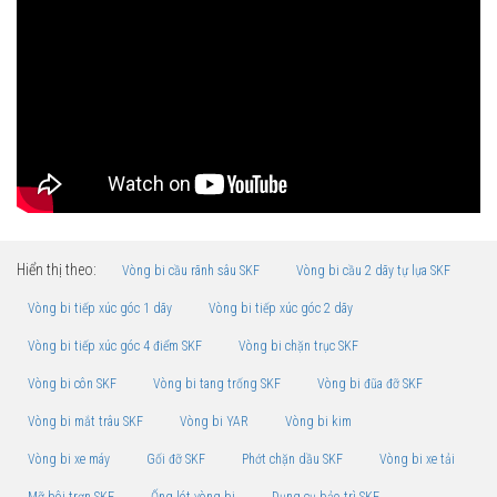
Hiển thị theo:
Vòng bi cầu rãnh sâu SKF
Vòng bi cầu 2 dãy tự lựa SKF
Vòng bi tiếp xúc góc 1 dãy
Vòng bi tiếp xúc góc 2 dãy
Vòng bi tiếp xúc góc 4 điểm SKF
Vòng bi chặn trục SKF
Vòng bi côn SKF
Vòng bi tang trống SKF
Vòng bi đũa đỡ SKF
Vòng bi mắt trâu SKF
Vòng bi YAR
Vòng bi kim
Vòng bi xe máy
Gối đỡ SKF
Phớt chặn dầu SKF
Vòng bi xe tải
Mỡ bôi trơn SKF
Ống lót vòng bi
Dụng cụ bảo trì SKF