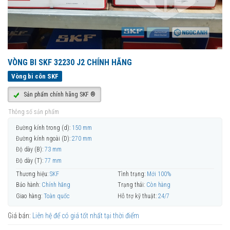
VÒNG BI SKF 32230 J2 CHÍNH HÃNG
Vòng bi côn SKF
Sản phẩm chính hãng SKF ®
Thông số sản phẩm
Đường kính trong (d):
150 mm
Đường kính ngoài (D):
270 mm
Độ dày (B):
73 mm
Độ dày (T):
77 mm
Thương hiệu:
SKF
Tình trạng:
Mới 100%
Bảo hành:
Chính hãng
Trạng thái:
Còn hàng
Giao hàng:
Toàn quốc
Hỗ trợ kỹ thuật:
24/7
Giá bán:
Liên hệ để có giá tốt nhất tại thời điểm