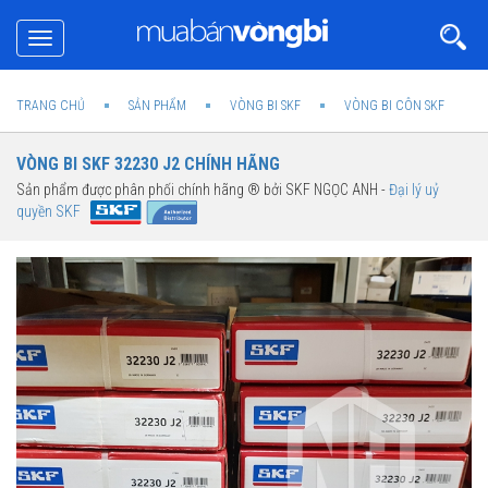
Toggle
navigation
TRANG CHỦ
SẢN PHẨM
VÒNG BI SKF
VÒNG BI CÔN SKF
VÒNG BI SKF 32230 J2 CHÍNH HÃNG
Sản phẩm được phân phối chính hãng ® bởi SKF NGỌC ANH -
Đại lý uỷ
quyền SKF