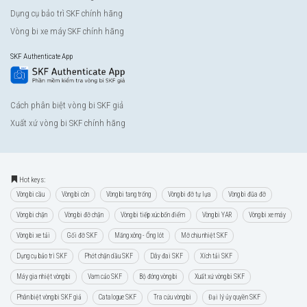
Dụng cụ bảo trì SKF chính hãng
Vòng bi xe máy SKF chính hãng
SKF Authenticate App
Cách phân biệt vòng bi SKF giả
Xuất xứ vòng bi SKF chính hãng
Hot keys:
Vòng bi cầu
Vòng bi côn
Vòng bi tang trống
Vòng bi đỡ tự lựa
Vòng bi đũa đỡ
Vòng bi chặn
Vòng bi đỡ chặn
Vòng bi tiếp xúc bốn điểm
Vòng bi YAR
Vòng bi xe máy
Vòng bi xe tải
Gối đỡ SKF
Măng xông - Ống lót
Mỡ chịu nhiệt SKF
Dụng cụ bảo trì SKF
Phớt chặn dầu SKF
Dây đai SKF
Xích tải SKF
Máy gia nhiệt vòng bi
Vam cảo SKF
Bộ đóng vòng bi
Xuất xứ vòng bi SKF
Phân biệt vòng bi SKF giả
Catalogue SKF
Tra cứu vòng bi
Đại lý ủy quyền SKF