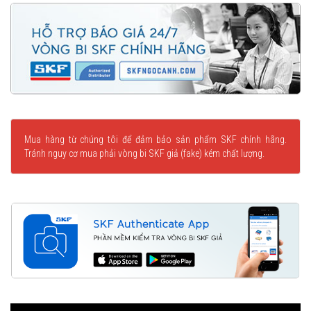
Mua hàng từ chúng tôi để đảm bảo sản phẩm SKF chính hãng.
Tránh nguy cơ mua phải vòng bi SKF giả (fake) kém chất lượng.