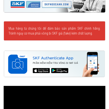
Mua hàng từ chúng tôi để đảm bảo sản phẩm SKF chính hãng.
Tránh nguy cơ mua phải vòng bi SKF giả (fake) kém chất lượng.