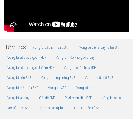
Hiển thị theo:
Vòng bi cầu rãnh sâu SKF
Vòng bi cầu 2 dãy tự lựa SKF
Vòng bi tiếp xúc góc 1 dãy
Vòng bi tiếp xúc góc 2 dãy
Vòng bi tiếp xúc góc 4 điểm SKF
Vòng bi chặn trục SKF
Vòng bi côn SKF
Vòng bi tang trống SKF
Vòng bi đũa đỡ SKF
Vòng bi mắt trâu SKF
Vòng bi YAR
Vòng bi kim
Vòng bi xe máy
Gối đỡ SKF
Phớt chặn dầu SKF
Vòng bi xe tải
Mỡ bôi trơn SKF
Ống lót vòng bi
Dụng cụ bảo trì SKF