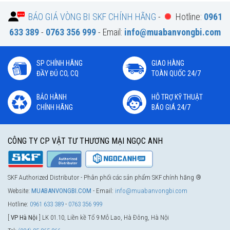
BÁO GIÁ VÒNG BI SKF CHÍNH HÃNG
-
Hotline:
0961
633 389
-
0763 356 999
- Email:
info@muabanvongbi.com
SP CHÍNH HÃNG
GIAO HÀNG
ĐẦY ĐỦ CO, CQ
TOÀN QUỐC 24/7
BẢO HÀNH
HỖ TRỢ KỸ THUẬT
CHÍNH HÃNG
BÁO GIÁ 24/7
CÔNG TY CP VẬT TƯ THƯƠNG MẠI NGỌC ANH
SKF Authorized Distributor - Phân phối các sản phẩm SKF chính hãng ®
Website:
MUABANVONGBI.COM
- Email:
info@muabanvongbi.com
Hotline:
0961 633 389
-
0763 356 999
[
VP Hà Nội
] LK 01.10, Liền kề Tổ 9 Mỗ Lao, Hà Đông, Hà Nội