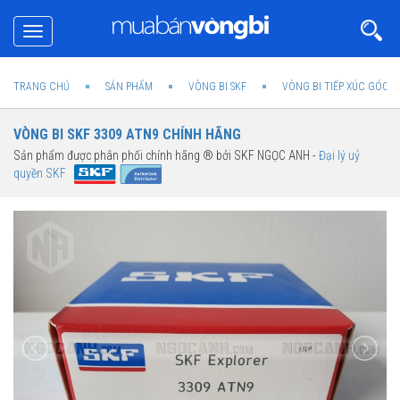
Toggle
navigation
TRANG CHỦ
SẢN PHẨM
VÒNG BI SKF
VÒNG BI TIẾP XÚC GÓC 2
VÒNG BI SKF 3309 ATN9 CHÍNH HÃNG
Sản phẩm được phân phối chính hãng ® bởi SKF NGỌC ANH -
Đại lý uỷ
quyền SKF