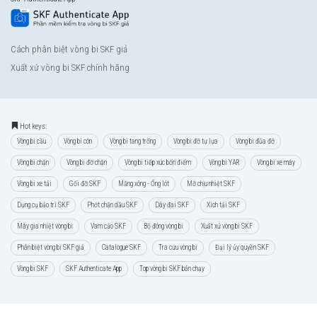
Cách phân biệt vòng bi SKF giả
Xuất xứ vòng bi SKF chính hãng
Hot keys:
Vòng bi cầu
Vòng bi côn
Vòng bi tang trống
Vòng bi đỡ tự lựa
Vòng bi đũa đỡ
Vòng bi chặn
Vòng bi đỡ chặn
Vòng bi tiếp xúc bốn điểm
Vòng bi YAR
Vòng bi xe máy
Vòng bi xe tải
Gối đỡ SKF
Măng xông - Ống lót
Mỡ chịu nhiệt SKF
Dụng cụ bảo trì SKF
Phớt chặn dầu SKF
Dây đai SKF
Xích tải SKF
Máy gia nhiệt vòng bi
Vam cảo SKF
Bộ đóng vòng bi
Xuất xứ vòng bi SKF
Phân biệt vòng bi SKF giả
Catalogue SKF
Tra cứu vòng bi
Đại lý ủy quyền SKF
Vòng bi SKF
SKF Authenticate App
Top vòng bi SKF bán chạy