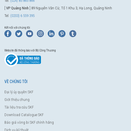
Tel:
(024) 85 865 866
[
VP Quảng Ninh
] 89 Nguyễn Văn Cừ, Tổ 1 Khu 3, Hạ Long, Quảng Ninh
Tel:
(0203) 6 559 395
Kết nối với chúng tôi
Website đã thông báo với Bộ Công Thương
VỀ CHÚNG TÔI
Đại lý ủy quyền SKF
Giới thiệu chung
Tài liệu tra cứu SKF
Download Catalogue SKF
Báo giá vòng bi SKF chính hãng
Dịch vụ kỹ thuật