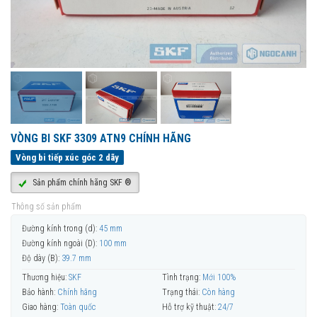
VÒNG BI SKF 3309 ATN9 CHÍNH HÃNG
Vòng bi tiếp xúc góc 2 dãy
Sản phẩm chính hãng SKF ®
Thông số sản phẩm
Đường kính trong (d):
45 mm
Đường kính ngoài (D):
100 mm
Độ dày (B):
39.7 mm
Thương hiệu:
SKF
Tình trạng:
Mới 100%
Bảo hành:
Chính hãng
Trạng thái:
Còn hàng
Giao hàng:
Toàn quốc
Hỗ trợ kỹ thuật:
24/7