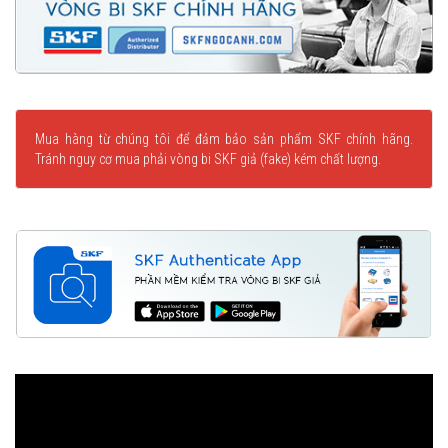
Mua hàng từ chúng tôi để đảm bảo sản phẩm SKF chính hãng.
Tránh nguy cơ mua phải vòng bi SKF giả (fake) kém chất lượng.