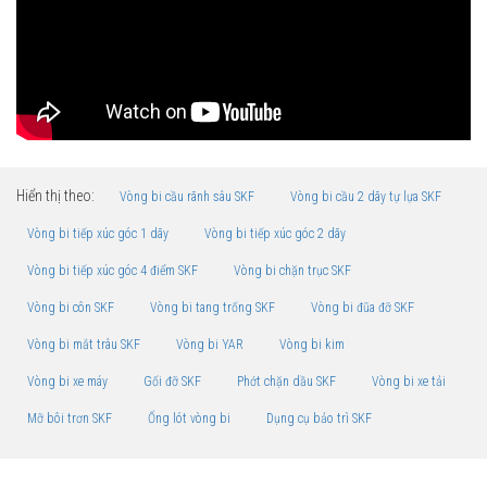
Hiển thị theo:
Vòng bi cầu rãnh sâu SKF
Vòng bi cầu 2 dãy tự lựa SKF
Vòng bi tiếp xúc góc 1 dãy
Vòng bi tiếp xúc góc 2 dãy
Vòng bi tiếp xúc góc 4 điểm SKF
Vòng bi chặn trục SKF
Vòng bi côn SKF
Vòng bi tang trống SKF
Vòng bi đũa đỡ SKF
Vòng bi mắt trâu SKF
Vòng bi YAR
Vòng bi kim
Vòng bi xe máy
Gối đỡ SKF
Phớt chặn dầu SKF
Vòng bi xe tải
Mỡ bôi trơn SKF
Ống lót vòng bi
Dụng cụ bảo trì SKF