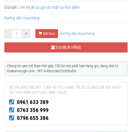
Giá bán:
Liên hệ để có giá tốt nhất tại thời điểm
Hướng dẫn mua hàng
Hướng dẫn mua hàng
-
+
Đặt mua
GỌI MUA HÀNG
Chúng tôi cam kết hoàn tiền gấp 100 lần nếu phát hiện hàng giả, hàng nhái từ
muabanvongbi.com - SKF Authorized Distributor.
HỖ TRỢ BÁO GIÁ 24/7 - LIÊN HỆ VỚI CHÚNG TÔI ĐỂ CÓ BÁO GIÁ TỐT NHẤT
TẠI THỜI ĐIỂM (HOTLINE / SMS / ZALO)
0961 633 389
0763 356 999
0796 655 386