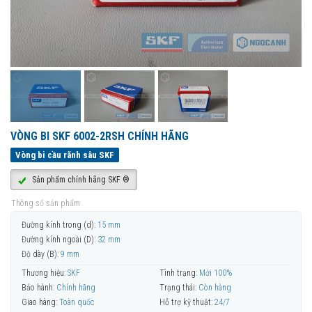
VÒNG BI SKF 6002-2RSH CHÍNH HÃNG
Vòng bi cầu rãnh sâu SKF
Sản phẩm chính hãng SKF ®
Thông số sản phẩm
Đường kính trong (d):
15 mm
Đường kính ngoài (D):
32 mm
Độ dày (B):
9 mm
Thương hiệu:
SKF
Tình trạng:
Mới 100%
Bảo hành:
Chính hãng
Trạng thái:
Còn hàng
Giao hàng:
Toàn quốc
Hỗ trợ kỹ thuật:
24/7