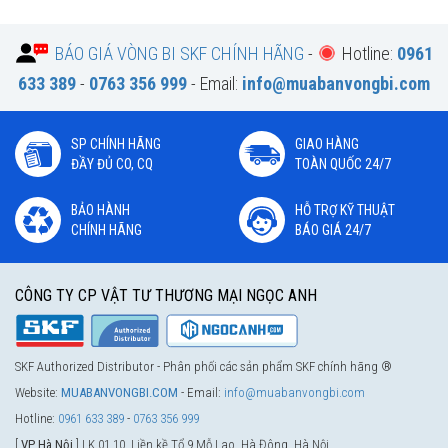
BÁO GIÁ VÒNG BI SKF CHÍNH HÃNG
-
Hotline:
0961
633 389
-
0763 356 999
- Email:
info@muabanvongbi.com
SP CHÍNH HÃNG
GIAO HÀNG
ĐẦY ĐỦ CO, CQ
TOÀN QUỐC 24/7
BẢO HÀNH
HỖ TRỢ KỸ THUẬT
CHÍNH HÃNG
BÁO GIÁ 24/7
CÔNG TY CP VẬT TƯ THƯƠNG MẠI NGỌC ANH
SKF Authorized Distributor - Phân phối các sản phẩm SKF chính hãng ®
Website:
MUABANVONGBI.COM
- Email:
info@muabanvongbi.com
Hotline:
0961 633 389
-
0763 356 999
[
VP Hà Nội
] LK 01.10, Liền kề Tổ 9 Mỗ Lao, Hà Đông, Hà Nội