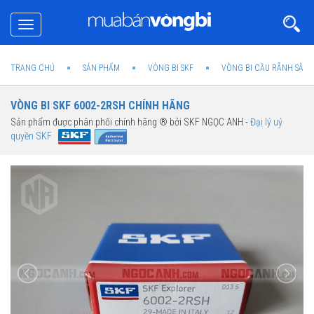
Toggle
navigation
TRANG CHỦ
SẢN PHẨM
VÒNG BI SKF
VÒNG BI CẦU RÃNH SÂU 
VÒNG BI SKF 6002-2RSH CHÍNH HÃNG
Sản phẩm được phân phối chính hãng ® bởi SKF NGỌC ANH -
Đại lý uỷ
quyền SKF