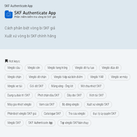
SKF Authenticate App
Cách phân biệt vòng bi SKF giả
Xuất xứ vòng bi SKF chính hãng
Hot keys:
Vòng bi cầu
Vòng bi côn
Vòng bi tang trống
Vòng bi đỡ tự lựa
Vòng bi đũa đỡ
Vòng bi chặn
Vòng bi đỡ chặn
Vòng bi tiếp xúc bốn điểm
Vòng bi YAR
Vòng bi xe máy
Vòng bi xe tải
Gối đỡ SKF
Măng xông - Ống lót
Mỡ chịu nhiệt SKF
Dụng cụ bảo trì SKF
Phớt chặn dầu SKF
Dây đai SKF
Xích tải SKF
Máy gia nhiệt vòng bi
Vam cảo SKF
Bộ đóng vòng bi
Xuất xứ vòng bi SKF
Phân biệt vòng bi SKF giả
Catalogue SKF
Tra cứu vòng bi
Đại lý ủy quyền SKF
Vòng bi SKF
SKF Authenticate App
Top vòng bi SKF bán chạy