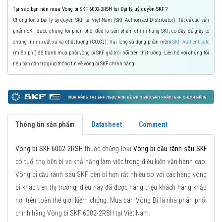
Tại sao bạn nên mua Vòng bi SKF 6002-2RSH tại Đại lý uỷ quyền SKF ?
Chúng tôi là Đại lý ủy quyền SKF tại Việt Nam (SKF Authorized Distributor). Tất cả các sản
phẩm SKF được chúng tôi phân phối đều là sản phẩm chính hãng SKF, có đầy đủ giấy tờ
chứng minh xuất xứ và chất lượng (CO,CQ). Vui lòng sử dụng phần mềm
SKF Authenticate
(miễn phí) để tránh mua phải vòng bi SKF giả trôi nổi trên thị trường. Liên hệ với chúng tôi
nếu bạn cần trợ giúp thông tin về vòng bi SKF chính hãng.
Thông tin sản phẩm
Datasheet
Comment
Vòng bi SKF 6002-2RSH
thuộc chủng loại
Vòng bi cầu rãnh sâu SKF
có tuổi thọ bền bỉ và khả năng làm việc trong điều kiện vận hành cao.
Vòng bi cầu rãnh sâu SKF bền bỉ hơn rất nhiều so với các hãng vòng
bi khác trên thị trường, điều này đã được hàng triệu khách hàng khắp
nơi trên toàn thế giới kiểm chứng. Mua bán Vòng Bi là nhà phân phối
chính hãng Vòng bi SKF 6002-2RSH tại Việt Nam.