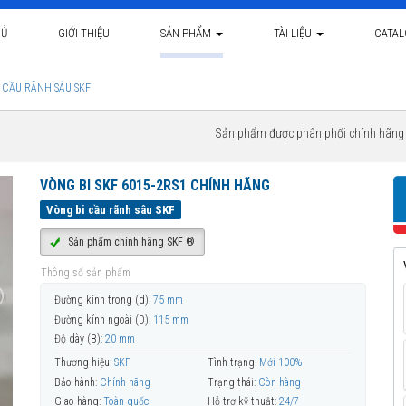
HỦ
GIỚI THIỆU
SẢN PHẨM
TÀI LIỆU
CATA
 CẦU RÃNH SÂU SKF
Sản phẩm được phân phối chính hãn
VÒNG BI SKF 6015-2RS1 CHÍNH HÃNG
Vòng bi cầu rãnh sâu SKF
Sản phẩm chính hãng SKF ®
Thông số sản phẩm
Đường kính trong (d):
75 mm
Đường kính ngoài (D):
115 mm
Độ dày (B):
20 mm
Thương hiệu:
SKF
Tình trạng:
Mới 100%
Bảo hành:
Chính hãng
Trạng thái:
Còn hàng
Giao hàng:
Toàn quốc
Hỗ trợ kỹ thuật:
24/7