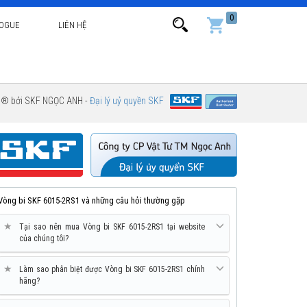
0
LOGUE
LIÊN HỆ
g ® bởi SKF NGỌC ANH -
Đại lý uỷ quyền SKF
Vòng bi SKF 6015-2RS1 và những câu hỏi thường gặp
★
Tại sao nên mua Vòng bi SKF 6015-2RS1 tại website
của chúng tôi?
★
Làm sao phân biệt được Vòng bi SKF 6015-2RS1 chính
hãng?