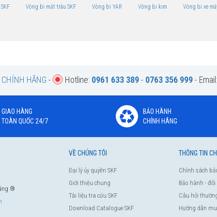
 SKF
Vòng bi mắt trâu SKF
Vòng bi YAR
Vòng bi kim
Vòng bi xe má
F CHÍNH HÃNG
-
Hotline:
0961 633 389
-
0763 356 999
- Email
GIAO HÀNG
BẢO HÀNH
TOÀN QUỐC 24/7
CHÍNH HÃNG
VỀ CHÚNG TÔI
THÔNG TIN C
Đại lý ủy quyền SKF
Chính sách bả
Giới thiệu chung
Bảo hành - đổi
hãng ®
Tài liệu tra cứu SKF
Câu hỏi thườn
m
Download Catalogue SKF
Hướng dẫn mu