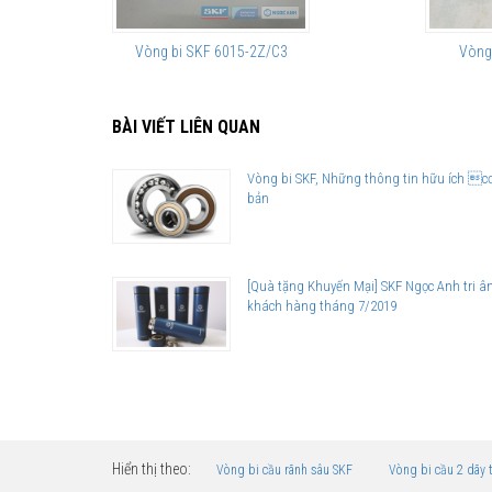
Vòng bi SKF 6015-2Z/C3
Vòng
BÀI VIẾT LIÊN QUAN
Vòng bi SKF, Những thông tin hữu ích c
bản
[Quà tặng Khuyến Mại] SKF Ngọc Anh tri â
khách hàng tháng 7/2019
Hiển thị theo:
Vòng bi cầu rãnh sâu SKF
Vòng bi cầu 2 dãy 