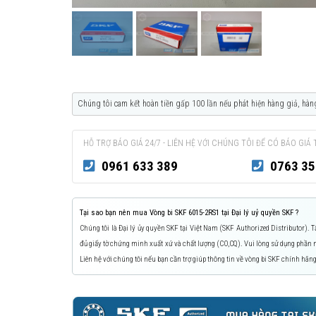
Chúng tôi cam kết hoàn tiền gấp 100 lần nếu phát hiện hàng giả, hàn
HỖ TRỢ BÁO GIÁ 24/7 - LIÊN HỆ VỚI CHÚNG TÔI ĐỂ CÓ BÁO GIÁ 
0961 633 389
0763 35
Tại sao bạn nên mua Vòng bi SKF 6015-2RS1 tại Đại lý uỷ quyền SKF ?
Chúng tôi là Đại lý ủy quyền SKF tại Việt Nam (SKF Authorized Distributor).
đủ giấy tờ chứng minh xuất xứ và chất lượng (CO,CQ). Vui lòng sử dụng phầ
Liên hệ với chúng tôi nếu bạn cần trợ giúp thông tin về vòng bi SKF chính hãng