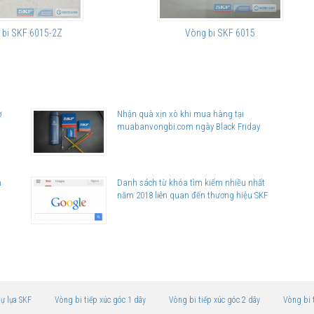
 bi SKF 6015-2Z
Vòng bi SKF 6015
ơ
Nhận quà xịn xò khi mua hàng tại
muabanvongbi.com ngày Black Friday
n
Danh sách từ khóa tìm kiếm nhiều nhất
năm 2018 liên quan đến thương hiệu SKF
tự lựa SKF
Vòng bi tiếp xúc góc 1 dãy
Vòng bi tiếp xúc góc 2 dãy
Vòng bi 