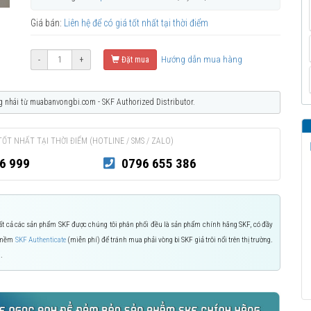
Giá bán:
Liên hệ để có giá tốt nhất tại thời điểm
Hướng dẫn mua hàng
-
+
Đặt mua
g nhái từ muabanvongbi.com - SKF Authorized Distributor.
TỐT NHẤT TẠI THỜI ĐIỂM (HOTLINE / SMS / ZALO)
6 999
0796 655 386
 Tất cả các sản phẩm SKF được chúng tôi phân phối đều là sản phẩm chính hãng SKF, có đầy
n mềm
SKF Authenticate
(miễn phí) để tránh mua phải vòng bi SKF giả trôi nổi trên thị trường.
.