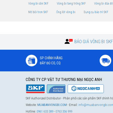
Vòng bi côn SKF
Vòng bi tang trống SKF
Vòng bi đũa đỡ
Mỡ bôi trơn SKF
Ống lót vòng bi
Dụng cụ bảo trì SKF
BÁO GIÁ VÒNG BI SK
SP CHÍNH HÃNG
ĐẦY ĐỦ CO, CQ
CÔNG TY CP VẬT TƯ THƯƠNG MẠI NGỌC ANH
SKF Authorized Distributor - Phân phối các sản phẩm SKF chính 
Website:
MUABANVONGBI.COM
- Email:
info@muabanvongbi.co
Hotline:
0961 633 389
-
0763 356 999