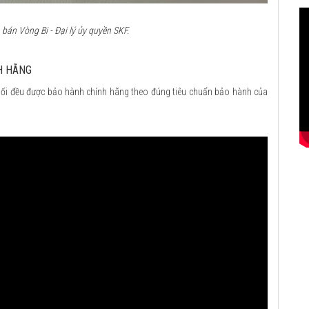
án Vòng Bi - Đại lý ủy quyền SKF.
H HÃNG
ối đều được bảo hành chính hãng theo đúng tiêu chuẩn bảo hành của