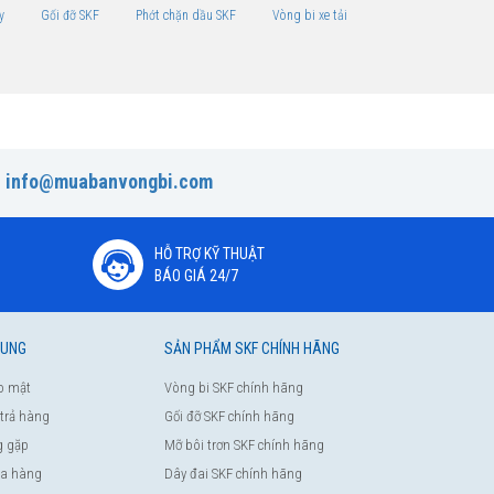
y
Gối đỡ SKF
Phớt chặn dầu SKF
Vòng bi xe tải
:
info@muabanvongbi.com
HỖ TRỢ KỸ THUẬT
BÁO GIÁ 24/7
HUNG
SẢN PHẨM SKF CHÍNH HÃNG
o mật
Vòng bi SKF chính hãng
 trả hàng
Gối đỡ SKF chính hãng
g gặp
Mỡ bôi trơn SKF chính hãng
a hàng
Dây đai SKF chính hãng