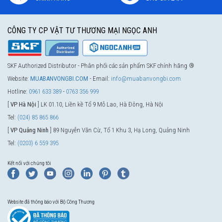
CÔNG TY CP VẬT TƯ THƯƠNG MẠI NGỌC ANH
SKF Authorized Distributor - Phân phối các sản phẩm SKF chính hãng ®
Website:
MUABANVONGBI.COM
- Email:
info@muabanvongbi.com
Hotline:
0961 633 389
-
0763 356 999
[
VP Hà Nội
] LK 01.10, Liền kề Tổ 9 Mỗ Lao, Hà Đông, Hà Nội
Tel:
(024) 85 865 866
[
VP Quảng Ninh
] 89 Nguyễn Văn Cừ, Tổ 1 Khu 3, Hạ Long, Quảng Ninh
Tel:
(0203) 6 559 395
Kết nối với chúng tôi
Website đã thông báo với Bộ Công Thương