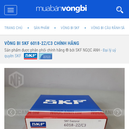
Toggle
navigation
TRANG CHỦ
SẢN PHẨM
VÒNG BI SKF
VÒNG BI CẦU RÃNH SÂU 
VÒNG BI SKF 6018-2Z/C3 CHÍNH HÃNG
Sản phẩm được phân phối chính hãng ® bởi SKF NGỌC ANH -
Đại lý uỷ
quyền SKF