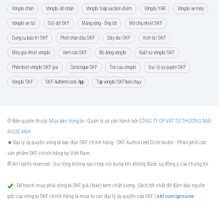
Vòng bi chặn
Vòng bi đỡ chặn
Vòng bi tiếp xúc bốn điểm
Vòng bi YAR
Vòng bi xe máy
Vòng bi xe tải
Gối đỡ SKF
Măng xông - Ống lót
Mỡ chịu nhiệt SKF
Dụng cụ bảo trì SKF
Phớt chặn dầu SKF
Dây đai SKF
Xích tải SKF
Máy gia nhiệt vòng bi
Vam cảo SKF
Bộ đóng vòng bi
Xuất xứ vòng bi SKF
Phân biệt vòng bi SKF giả
Catalogue SKF
Tra cứu vòng bi
Đại lý ủy quyền SKF
Vòng bi SKF
SKF Authenticate App
Top vòng bi SKF bán chạy
© Bản quyền thuộc
Mua bán Vòng bi
- Quản lý và vận hành bởi
CÔNG TY CP VẬT TƯ THƯƠNG MẠI
NGỌC ANH
★ Đại lý ủy quyền vòng bi bạc đạn SKF chính hãng -
SKF Authorized Distributor
- Phân phối các
sản phẩm SKF chính hãng tại Việt Nam.
® All rights reserved - Vui lòng không sao chép nội dung khi không được sự đồng ý của chúng tôi.
Để tránh mua phải vòng bi SKF giả (fake) kém chất lượng. Cách tốt nhất để đảm bảo nguồn
gốc của vòng bi SKF chính hãng là mua từ các đại lý ủy quyền của SKF |
skf.com/genuine