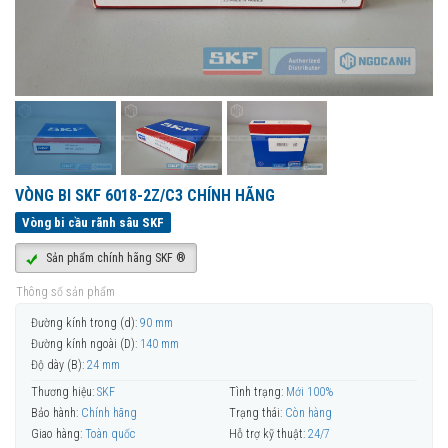
VÒNG BI SKF 6018-2Z/C3 CHÍNH HÃNG
Vòng bi cầu rãnh sâu SKF
Sản phẩm chính hãng SKF ®
Thông số sản phẩm
Đường kính trong (d):
90 mm
Đường kính ngoài (D):
140 mm
Độ dày (B):
24 mm
Thương hiệu:
SKF
Tình trạng:
Mới 100%
Bảo hành:
Chính hãng
Trạng thái:
Còn hàng
Giao hàng:
Toàn quốc
Hỗ trợ kỹ thuật:
24/7