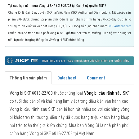
Tại sao bạn nên mua Vòng bi SKF 6018-2Z/C3 tại Đại lý uỷ quyền SKF ?
Chúng tôi là Đại lý ủy quyền SKF tại Việt Nam (SKF Authorized Distributor). Tất cả các sản
phẩm SKF được chúng tôi phân phối đều là sản phẩm chính hãng SKF, có đầy đủ giấy tờ
chứng minh xuất xứ và chất lượng (CO,CQ). Vui lòng sử dụng phần mềm
SKF Authenticate
(miễn phí) để tránh mua phải vòng bi SKF giả trôi nổi trên thị trường. Liên hệ với chúng tôi
nếu bạn cần trợ giúp thông tin về vòng bi SKF chính hãng.
Thông tin sản phẩm
Datasheet
Comment
Vòng bi SKF 6018-2Z/C3
thuộc chủng loại
Vòng bi cầu rãnh sâu SKF
có tuổi thọ bền bỉ và khả năng làm việc trong điều kiện vận hành cao.
Vòng bi cầu rãnh sâu SKF bền bỉ hơn rất nhiều so với các hãng vòng
bi khác trên thị trường, điều này đã được hàng triệu khách hàng khắp
nơi trên toàn thế giới kiểm chứng. Mua bán Vòng Bi là nhà phân phối
chính hãng Vòng bi SKF 6018-2Z/C3 tại Việt Nam.