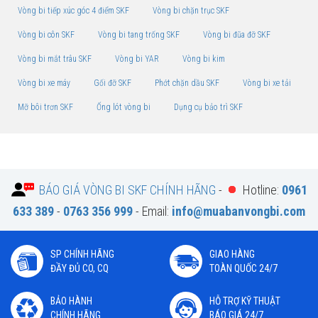
Vòng bi tiếp xúc góc 4 điểm SKF
Vòng bi chặn trục SKF
Vòng bi côn SKF
Vòng bi tang trống SKF
Vòng bi đũa đỡ SKF
Vòng bi mắt trâu SKF
Vòng bi YAR
Vòng bi kim
Vòng bi xe máy
Gối đỡ SKF
Phớt chặn dầu SKF
Vòng bi xe tải
Mỡ bôi trơn SKF
Ống lót vòng bi
Dụng cụ bảo trì SKF
BÁO GIÁ VÒNG BI SKF CHÍNH HÃNG
-
Hotline:
0961
633 389
-
0763 356 999
- Email:
info@muabanvongbi.com
SP CHÍNH HÃNG
GIAO HÀNG
ĐẦY ĐỦ CO, CQ
TOÀN QUỐC 24/7
BẢO HÀNH
HỖ TRỢ KỸ THUẬT
CHÍNH HÃNG
BÁO GIÁ 24/7