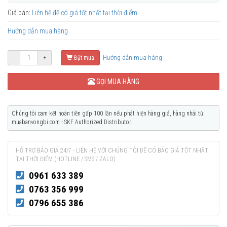
Giá bán:
Liên hệ để có giá tốt nhất tại thời điểm
Hướng dẫn mua hàng
Hướng dẫn mua hàng
-
+
Đặt mua
GỌI MUA HÀNG
Chúng tôi cam kết hoàn tiền gấp 100 lần nếu phát hiện hàng giả, hàng nhái từ
muabanvongbi.com - SKF Authorized Distributor.
HỖ TRỢ BÁO GIÁ 24/7 - LIÊN HỆ VỚI CHÚNG TÔI ĐỂ CÓ BÁO GIÁ TỐT NHẤT
TẠI THỜI ĐIỂM (HOTLINE / SMS / ZALO)
0961 633 389
0763 356 999
0796 655 386