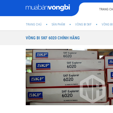
TRANG C
TRANG CHỦ
SẢN PHẨM
VÒNG BI SKF
VÒNG BI
VÒNG BI SKF 6020 CHÍNH HÃNG