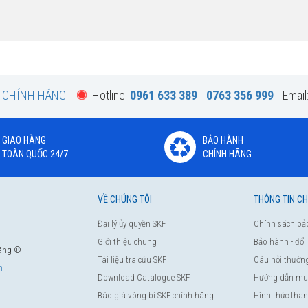
F CHÍNH HÃNG
-
Hotline:
0961 633 389
-
0763 356 999
- Email
GIAO HÀNG
BẢO HÀNH
TOÀN QUỐC 24/7
CHÍNH HÃNG
VỀ CHÚNG TÔI
THÔNG TIN C
Đại lý ủy quyền SKF
Chính sách bả
Giới thiệu chung
Bảo hành - đổi
hãng ®
Tài liệu tra cứu SKF
Câu hỏi thườn
m
Download Catalogue SKF
Hướng dẫn mu
Báo giá vòng bi SKF chính hãng
Hình thức tha