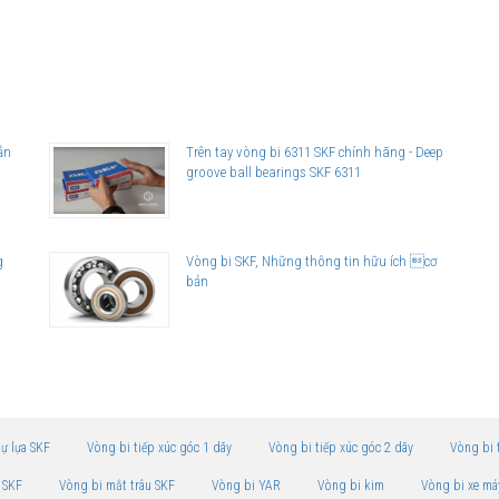
ản
Trên tay vòng bi 6311 SKF chính hãng - Deep
groove ball bearings SKF 6311
g
Vòng bi SKF, Những thông tin hữu ích cơ
bản
tự lựa SKF
Vòng bi tiếp xúc góc 1 dãy
Vòng bi tiếp xúc góc 2 dãy
Vòng bi 
 SKF
Vòng bi mắt trâu SKF
Vòng bi YAR
Vòng bi kim
Vòng bi xe má