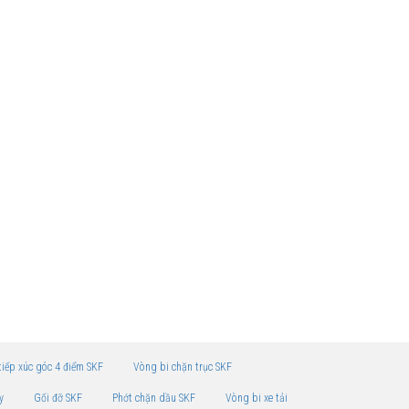
tiếp xúc góc 4 điểm SKF
Vòng bi chặn trục SKF
y
Gối đỡ SKF
Phớt chặn dầu SKF
Vòng bi xe tải