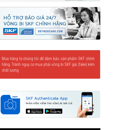
Mua hàng từ chúng tôi để đảm bảo sản phẩm SKF chính
hãng. Tránh nguy cơ mua phải vòng bi SKF giả (fake) kém
chất lượng.