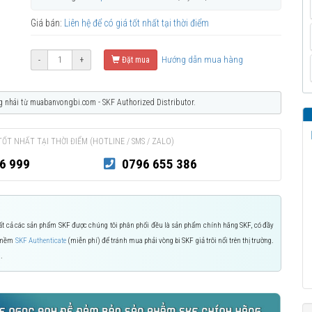
Giá bán:
Liên hệ để có giá tốt nhất tại thời điểm
Hướng dẫn mua hàng
-
+
Đặt mua
g nhái từ muabanvongbi.com - SKF Authorized Distributor.
TỐT NHẤT TẠI THỜI ĐIỂM (HOTLINE / SMS / ZALO)
6 999
0796 655 386
 Tất cả các sản phẩm SKF được chúng tôi phân phối đều là sản phẩm chính hãng SKF, có đầy
n mềm
SKF Authenticate
(miễn phí) để tránh mua phải vòng bi SKF giả trôi nổi trên thị trường.
.