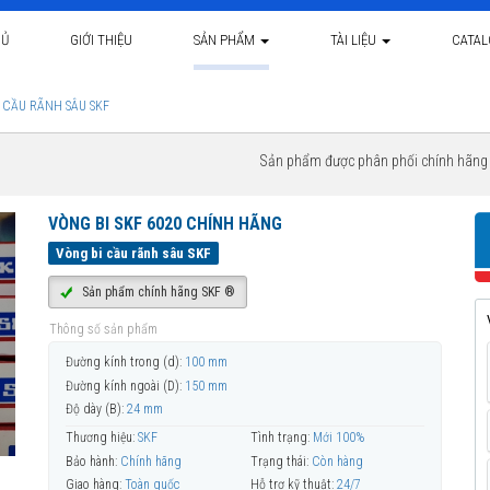
HỦ
GIỚI THIỆU
SẢN PHẨM
TÀI LIỆU
CATA
 CẦU RÃNH SÂU SKF
Sản phẩm được phân phối chính hãn
VÒNG BI SKF 6020 CHÍNH HÃNG
Vòng bi cầu rãnh sâu SKF
Sản phẩm chính hãng SKF ®
Thông số sản phẩm
Đường kính trong (d):
100 mm
Đường kính ngoài (D):
150 mm
Độ dày (B):
24 mm
Thương hiệu:
SKF
Tình trạng:
Mới 100%
Bảo hành:
Chính hãng
Trạng thái:
Còn hàng
Giao hàng:
Toàn quốc
Hỗ trợ kỹ thuật:
24/7