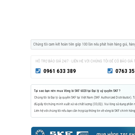
Chúng tôi cam kết hoàn tiền gấp 100 lần nếu phát hiện hàng giả, hàn
HỖ TRỢ BÁO GIÁ 24/7 - LIÊN HỆ VỚI CHÚNG TÔI ĐỂ CÓ BÁO GIÁ 
0961 633 389
0763 35
Tại sao bạn nên mua Vòng bi SKF 6020 tại Đại lý uỷ quyền SKF ?
Chúng tôi là Đại lý ủy quyền SKF tại Việt Nam (SKF Authorized Distributor).
đủ giấy tờ chứng minh xuất xứ và chất lượng (CO,CQ). Vui lòng sử dụng phầ
Liên hệ với chúng tôi nếu bạn cần trợ giúp thông tin về vòng bi SKF chính hãng