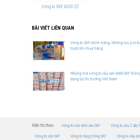
Vòng bi SKF 6020-2Z
BÀI VIẾT LIÊN QUAN
Vòng bi SKF chính hãng, Những lưu ý cơ b
trước khi mua hàng
Những mã vòng bi cầu seri 6000 SKF thôn
dụng tại thị trường Việt Nam
Hiển thị theo:
Vòng bi cầu rãnh sâu SKF
Vòng bi cầu 2 dãy 
Vòng bi côn SKF
Vòng bi tang trống SKF
Vòng bi đũa đỡ