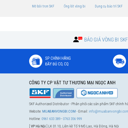
Mỡ bôi trơn SKF
Ống lót vòng bi
Dụng cụ bảo trì SKF
BÁO GIÁ VÒNG BI SK
SP CHÍNH HÃNG
ĐẦY ĐỦ CO, CQ
CÔNG TY CP VẬT TƯ THƯƠNG MẠI NGỌC ANH
SKF Authorized Distributor - Phân phối các sản phẩm SKF chính 
Website:
MUABANVONGBI.COM
- Email:
info@muabanvongbi.co
Hotline:
0961 633 389
-
0763 356 999
[
VP Hà Nội
] LK 01.10, Liền kề Tổ 9 Mỗ Lao, Hà Đông, Hà Nội