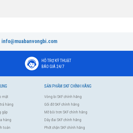
:
info@muabanvongbi.com
HỖ TRỢ KỸ THUẬT
BÁO GIÁ 24/7
HUNG
SẢN PHẨM SKF CHÍNH HÃNG
o mật
Vòng bi SKF chính hãng
 trả hàng
Gối đỡ SKF chính hãng
g gặp
Mỡ bôi trơn SKF chính hãng
a hàng
Dây đai SKF chính hãng
nh toán
Phớt chặn SKF chính hãng