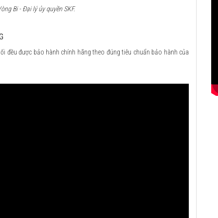
ng Bi - Đại lý ủy quyền SKF.
G
ối đều được bảo hành chính hãng theo đúng tiêu chuẩn bảo hành của