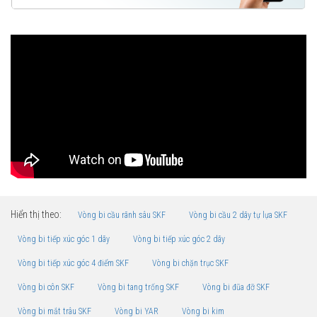
Hiển thị theo:
Vòng bi cầu rãnh sâu SKF
Vòng bi cầu 2 dãy tự lựa SKF
Vòng bi tiếp xúc góc 1 dãy
Vòng bi tiếp xúc góc 2 dãy
Vòng bi tiếp xúc góc 4 điểm SKF
Vòng bi chặn trục SKF
Vòng bi côn SKF
Vòng bi tang trống SKF
Vòng bi đũa đỡ SKF
Vòng bi mắt trâu SKF
Vòng bi YAR
Vòng bi kim