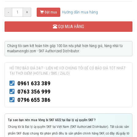
Hướng dẫn mua hàng
-
+
Đặt mua
GỌI MUA HÀNG
Chúng tôi cam kết hoàn tiền gấp 100 lần nếu phát hiện hàng giả, hàng nhái từ
muabanvongbi.com - SKF Authorized Distributor.
HỖ TRỢ BÁO GIÁ 24/7 - LIÊN HỆ VỚI CHÚNG TÔI ĐỂ CÓ BÁO GIÁ TỐT NHẤT
TẠI THỜI ĐIỂM (HOTLINE / SMS / ZALO)
0961 633 389
0763 356 999
0796 655 386
Tại sao bạn nên mua Vòng bi SKF 6022 tại Đại lý uỷ quyền SKF ?
Chúng tôi là Đại lý ủy quyền SKF tại Việt Nam (SKF Authorized Distributor). Tất cả các sản
phẩm SKF được chúng tôi phân phối đều là sản phẩm chính hãng SKF, có đầy đủ giấy tờ