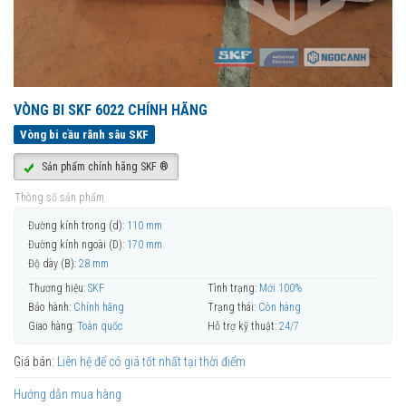
VÒNG BI SKF 6022 CHÍNH HÃNG
Vòng bi cầu rãnh sâu SKF
Sản phẩm chính hãng SKF ®
Thông số sản phẩm
Đường kính trong (d):
110 mm
Đường kính ngoài (D):
170 mm
Độ dày (B):
28 mm
Thương hiệu:
SKF
Tình trạng:
Mới 100%
Bảo hành:
Chính hãng
Trạng thái:
Còn hàng
Giao hàng:
Toàn quốc
Hỗ trợ kỹ thuật:
24/7
Giá bán:
Liên hệ để có giá tốt nhất tại thời điểm
Hướng dẫn mua hàng