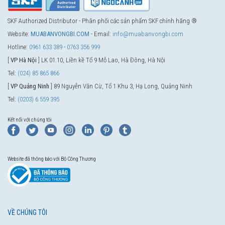
SKF Authorized Distributor - Phân phối các sản phẩm SKF chính hãng ®
Website:
MUABANVONGBI.COM
- Email:
info@muabanvongbi.com
Hotline:
0961 633 389
-
0763 356 999
[
VP Hà Nội
] LK 01.10, Liền kề Tổ 9 Mỗ Lao, Hà Đông, Hà Nội
Tel:
(024) 85 865 866
[
VP Quảng Ninh
] 89 Nguyễn Văn Cừ, Tổ 1 Khu 3, Hạ Long, Quảng Ninh
Tel:
(0203) 6 559 395
Kết nối với chúng tôi
Website đã thông báo với Bộ Công Thương
VỀ CHÚNG TÔI