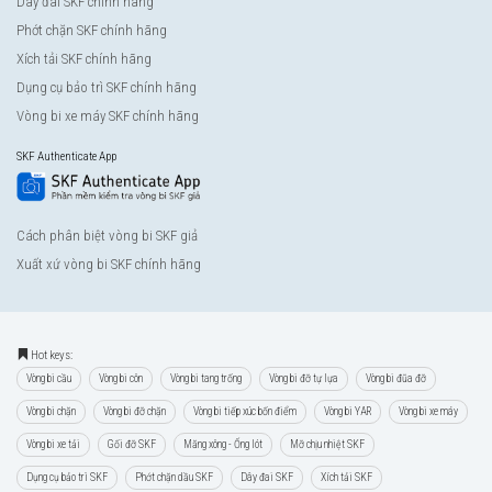
Dây đai SKF chính hãng
Phớt chặn SKF chính hãng
Xích tải SKF chính hãng
Dụng cụ bảo trì SKF chính hãng
Vòng bi xe máy SKF chính hãng
SKF Authenticate App
Cách phân biệt vòng bi SKF giả
Xuất xứ vòng bi SKF chính hãng
Hot keys:
Vòng bi cầu
Vòng bi côn
Vòng bi tang trống
Vòng bi đỡ tự lựa
Vòng bi đũa đỡ
Vòng bi chặn
Vòng bi đỡ chặn
Vòng bi tiếp xúc bốn điểm
Vòng bi YAR
Vòng bi xe máy
Vòng bi xe tải
Gối đỡ SKF
Măng xông - Ống lót
Mỡ chịu nhiệt SKF
Dụng cụ bảo trì SKF
Phớt chặn dầu SKF
Dây đai SKF
Xích tải SKF