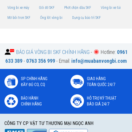
Vòng bi xe máy
Gối đỡ SKF
Phớt chặn dầu SKF
Vòng bi xe tải
Mỡ bôi trơn SKF
Ống lót vòng bi
Dụng cụ bảo trì SKF
BÁO GIÁ VÒNG BI SKF CHÍNH HÃNG
-
Hotline:
0961
633 389
-
0763 356 999
- Email:
info@muabanvongbi.com
SP CHÍNH HÃNG
GIAO HÀNG
ĐẦY ĐỦ CO, CQ
TOÀN QUỐC 24/7
BẢO HÀNH
HỖ TRỢ KỸ THUẬT
CHÍNH HÃNG
BÁO GIÁ 24/7
CÔNG TY CP VẬT TƯ THƯƠNG MẠI NGỌC ANH