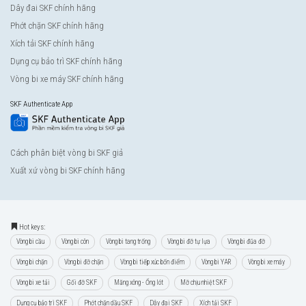
Dây đai SKF chính hãng
Phớt chặn SKF chính hãng
Xích tải SKF chính hãng
Dụng cụ bảo trì SKF chính hãng
Vòng bi xe máy SKF chính hãng
SKF Authenticate App
Cách phân biệt vòng bi SKF giả
Xuất xứ vòng bi SKF chính hãng
Hot keys:
Vòng bi cầu
Vòng bi côn
Vòng bi tang trống
Vòng bi đỡ tự lựa
Vòng bi đũa đỡ
Vòng bi chặn
Vòng bi đỡ chặn
Vòng bi tiếp xúc bốn điểm
Vòng bi YAR
Vòng bi xe máy
Vòng bi xe tải
Gối đỡ SKF
Măng xông - Ống lót
Mỡ chịu nhiệt SKF
Dụng cụ bảo trì SKF
Phớt chặn dầu SKF
Dây đai SKF
Xích tải SKF