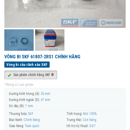
VÒNG BI SKF 61807-2RS1 CHÍNH HÃNG
Vòng bi cầu rãnh sâu SKF
Sản phẩm chính hãng SKF ®
Thông số sản phẩm
Đường kính trong (d):
35 mm
Đường kính ngoài (D):
47 mm
Độ dày (B):
7 mm
Thương hiệu:
SKF
Tình trạng:
Mới 100%
Bảo hành:
Chính hãng
Trạng thái:
Còn hàng
Giao hàng:
Toàn quốc
Hỗ trợ kỹ thuật:
24/7