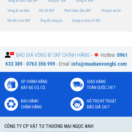
Vòng bi mắt trâu SKF
Vòng bi YAR
Vòng bi kim
Vòng bi xe máy
Gối đỡ SKF
Phớt chặn dầu SKF
Vòng bi xe tải
Mỡ bôi trơn SKF
Ống lót vòng bi
Dụng cụ bảo trì SKF
BÁO GIÁ VÒNG BI SKF CHÍNH HÃNG
-
Hotline:
0961
633 389
-
0763 356 999
- Email:
info@muabanvongbi.com
SP CHÍNH HÃNG
GIAO HÀNG
ĐẦY ĐỦ CO, CQ
TOÀN QUỐC 24/7
BẢO HÀNH
HỖ TRỢ KỸ THUẬT
CHÍNH HÃNG
BÁO GIÁ 24/7
CÔNG TY CP VẬT TƯ THƯƠNG MẠI NGỌC ANH