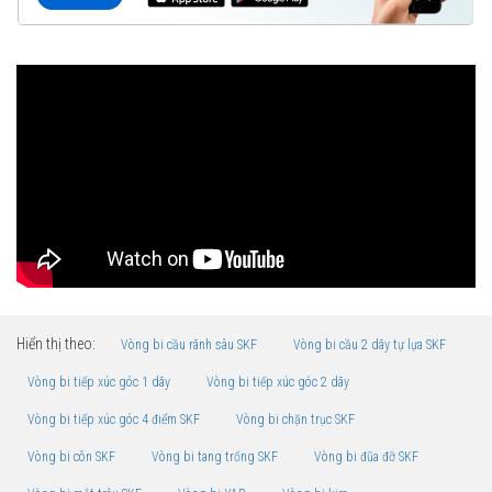
Hiển thị theo:
Vòng bi cầu rãnh sâu SKF
Vòng bi cầu 2 dãy tự lựa SKF
Vòng bi tiếp xúc góc 1 dãy
Vòng bi tiếp xúc góc 2 dãy
Vòng bi tiếp xúc góc 4 điểm SKF
Vòng bi chặn trục SKF
Vòng bi côn SKF
Vòng bi tang trống SKF
Vòng bi đũa đỡ SKF