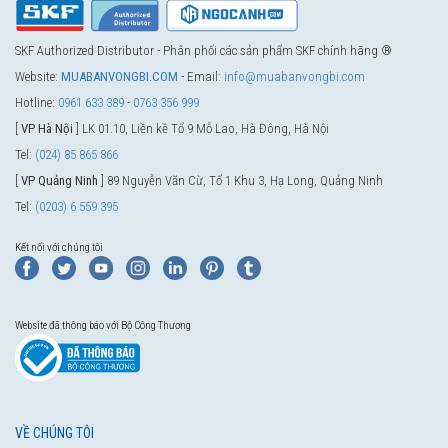
SKF Authorized Distributor - Phân phối các sản phẩm SKF chính hãng ®
Website:
MUABANVONGBI.COM
- Email:
info@muabanvongbi.com
Hotline:
0961 633 389
-
0763 356 999
[
VP Hà Nội
] LK 01.10, Liền kề Tổ 9 Mỗ Lao, Hà Đông, Hà Nội
Tel:
(024) 85 865 866
[
VP Quảng Ninh
] 89 Nguyễn Văn Cừ, Tổ 1 Khu 3, Hạ Long, Quảng Ninh
Tel:
(0203) 6 559 395
Kết nối với chúng tôi
Website đã thông báo với Bộ Công Thương
VỀ CHÚNG TÔI