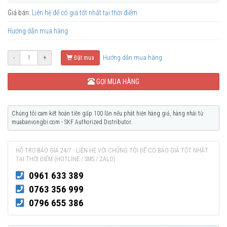
Giá bán:
Liên hệ để có giá tốt nhất tại thời điểm
Hướng dẫn mua hàng
Hướng dẫn mua hàng
-
+
Đặt mua
GỌI MUA HÀNG
Chúng tôi cam kết hoàn tiền gấp 100 lần nếu phát hiện hàng giả, hàng nhái từ
muabanvongbi.com - SKF Authorized Distributor.
HỖ TRỢ BÁO GIÁ 24/7 - LIÊN HỆ VỚI CHÚNG TÔI ĐỂ CÓ BÁO GIÁ TỐT NHẤT
TẠI THỜI ĐIỂM (HOTLINE / SMS / ZALO)
0961 633 389
0763 356 999
0796 655 386