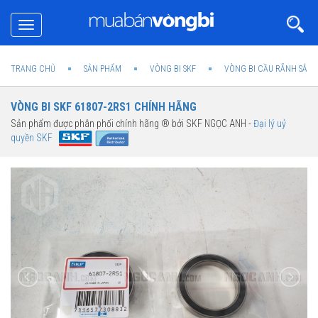
Toggle
navigation
TRANG CHỦ
SẢN PHẨM
VÒNG BI SKF
VÒNG BI CẦU RÃNH SÂU 
VÒNG BI SKF 61807-2RS1 CHÍNH HÃNG
Sản phẩm được phân phối chính hãng ® bởi SKF NGỌC ANH -
Đại lý uỷ
quyền SKF