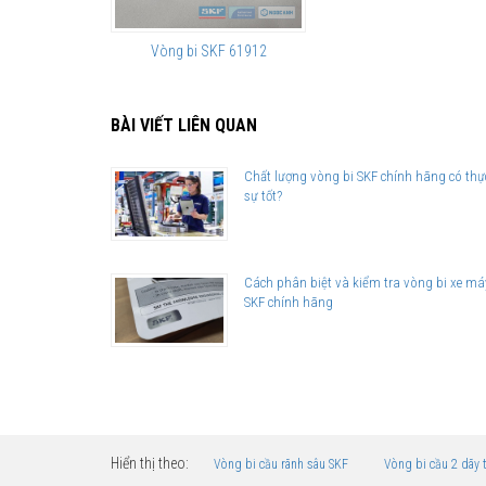
Vòng bi SKF 61912
BÀI VIẾT LIÊN QUAN
Chất lượng vòng bi SKF chính hãng có thự
sự tốt?
Cách phân biệt và kiểm tra vòng bi xe má
SKF chính hãng
Hiển thị theo:
Vòng bi cầu rãnh sâu SKF
Vòng bi cầu 2 dãy 