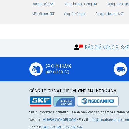
Vòng bi côn SKF
Vòng bi tang trống SKF
Vòng bi đũa đỡ
Mỡ bôi trơn SKF
Ống lót vòng bi
Dụng cụ bảo trì SKF
BÁO GIÁ VÒNG BI SK
SP CHÍNH HÃNG
ĐẦY ĐỦ CO, CQ
CÔNG TY CP VẬT TƯ THƯƠNG MẠI NGỌC ANH
SKF Authorized Distributor - Phân phối các sản phẩm SKF chính 
Website:
MUABANVONGBI.COM
- Email:
info@muabanvongbi.co
Hotline:
0961 633 389
-
0763 356 999