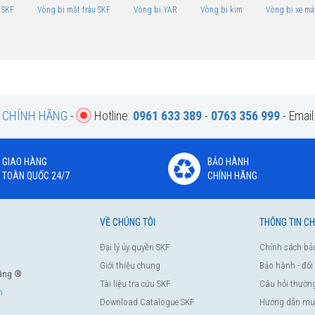
 SKF
Vòng bi mắt trâu SKF
Vòng bi YAR
Vòng bi kim
Vòng bi xe má
F CHÍNH HÃNG
-
Hotline:
0961 633 389
-
0763 356 999
- Email
GIAO HÀNG
BẢO HÀNH
TOÀN QUỐC 24/7
CHÍNH HÃNG
VỀ CHÚNG TÔI
THÔNG TIN C
Đại lý ủy quyền SKF
Chính sách bả
Giới thiệu chung
Bảo hành - đổi
hãng ®
Tài liệu tra cứu SKF
Câu hỏi thườn
m
Download Catalogue SKF
Hướng dẫn mu