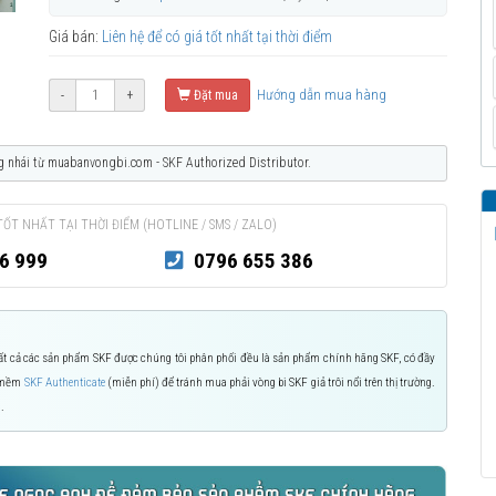
Giá bán:
Liên hệ để có giá tốt nhất tại thời điểm
Hướng dẫn mua hàng
-
+
Đặt mua
g nhái từ muabanvongbi.com - SKF Authorized Distributor.
TỐT NHẤT TẠI THỜI ĐIỂM (HOTLINE / SMS / ZALO)
6 999
0796 655 386
 Tất cả các sản phẩm SKF được chúng tôi phân phối đều là sản phẩm chính hãng SKF, có đầy
n mềm
SKF Authenticate
(miễn phí) để tránh mua phải vòng bi SKF giả trôi nổi trên thị trường.
.