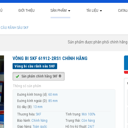
HỦ
GIỚI THIỆU
SẢN PHẨM
TÀI LIỆU
CATA
 CẦU RÃNH SÂU SKF
Sản phẩm được phân phối chính hãn
VÒNG BI SKF 61912-2RS1 CHÍNH HÃNG
Vòng bi cầu rãnh sâu SKF
Sản phẩm chính hãng SKF ®
Thông số sản phẩm
Đường kính trong (d):
60 mm
Đường kính ngoài (D):
85 mm
Độ dày (B):
13 mm
Thương hiệu:
SKF
Tình trạng:
Mới 100%
Bảo hành:
Chính hãng
Trạng thái:
Còn hàng
Giao hàng:
Toàn quốc
Hỗ trợ kỹ thuật:
24/7