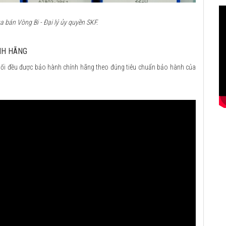
 bán Vòng Bi - Đại lý ủy quyền SKF.
NH HÃNG
ối đều được bảo hành chính hãng theo đúng tiêu chuẩn bảo hành của