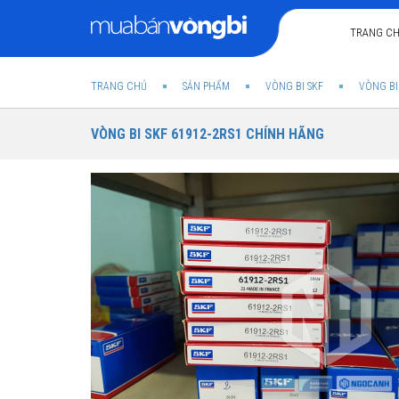
TRANG C
TRANG CHỦ
SẢN PHẨM
VÒNG BI SKF
VÒNG BI
VÒNG BI SKF 61912-2RS1 CHÍNH HÃNG