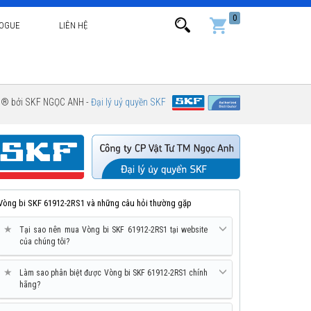
0
LOGUE
LIÊN HỆ
g ® bởi SKF NGỌC ANH -
Đại lý uỷ quyền SKF
Vòng bi SKF 61912-2RS1 và những câu hỏi thường gặp
★
Tại sao nên mua Vòng bi SKF 61912-2RS1 tại website
của chúng tôi?
★
Làm sao phân biệt được Vòng bi SKF 61912-2RS1 chính
hãng?