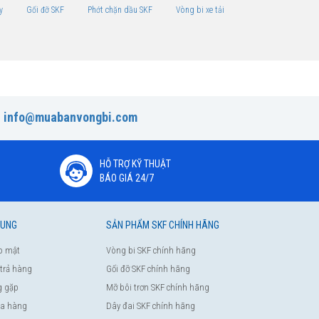
y
Gối đỡ SKF
Phớt chặn dầu SKF
Vòng bi xe tải
:
info@muabanvongbi.com
HỖ TRỢ KỸ THUẬT
BÁO GIÁ 24/7
HUNG
SẢN PHẨM SKF CHÍNH HÃNG
o mật
Vòng bi SKF chính hãng
 trả hàng
Gối đỡ SKF chính hãng
g gặp
Mỡ bôi trơn SKF chính hãng
a hàng
Dây đai SKF chính hãng