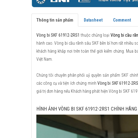
Thông tin sản phẩm
Datasheet
Comment
Vòng bi SKF 61912-2RS1
thuộc chủng loại
Vòng bi cầu rã
hành cao. Vòng bi cầu rãnh sâu SKF bền bỉ hơn rất nhiều so 
khách hàng khắp nơi trên toàn thế giới kiểm chứng. Mua 
Việt Nam.
Chúng tôi chuyên phân phối uỷ quyền sản phẩm SKF chính h
các công cụ và tiện ích chứng minh
Vòng bi SKF 61912-2RS
giá trị đơn hàng nếu Khách hàng phát hiện Vòng bi SKF 61
HÌNH ẢNH VÒNG BI SKF 61912-2RS1 CHÍNH HÃNG