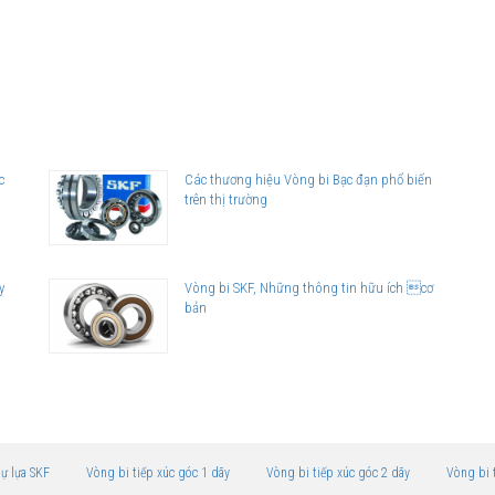
c
Các thương hiệu Vòng bi Bạc đạn phổ biến
trên thị trường
y
Vòng bi SKF, Những thông tin hữu ích cơ
bản
tự lựa SKF
Vòng bi tiếp xúc góc 1 dãy
Vòng bi tiếp xúc góc 2 dãy
Vòng bi 