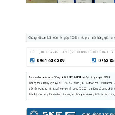
Chúng tôi cam kết hoàn tiền gấp 100 lần nếu phát hiện hàng giả, hàn
HỖ TRỢ BÁO GIÁ 24/7 - LIÊN HỆ VỚI CHÚNG TÔI ĐỂ CÓ BÁO GIÁ 
0961 633 389
0763 35
Tại sao bạn nên mua Vòng bi SKF 61912-2RS1 tại Đại lý uỷ quyền SKF ?
Chúng tôi là Đại lý ủy quyền SKF tại Việt Nam (SKF Authorized Distributor).
đủ giấy tờ chứng minh xuất xứ và chất lượng (CO,CQ). Vui lòng sử dụng phầ
Liên hệ với chúng tôi nếu bạn cần trợ giúp thông tin về vòng bi SKF chính hãng