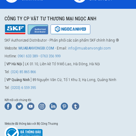
CÔNG TY CP VẬT TƯ THƯƠNG MẠI NGỌC ANH
SKF Authorized Distributor - Phân phối các sản phẩm SKF chính hãng ®
Website:
MUABANVONGBI.COM
- Email:
info@muabanvongbi.com
Hotline:
0961 633 389
-
0763 356 999
[
VP Hà Nội
] LK 01.10, Liền kề Tổ 9 Mỗ Lao, Hà Đông, Hà Nội
Tel:
(024) 85 865 866
[
VP Quảng Ninh
] 89 Nguyễn Văn Cừ, Tổ 1 Khu 3, Hạ Long, Quảng Ninh
Tel:
(0203) 6 559 395
Kết nối với chúng tôi
Website đã thông báo với Bộ Công Thương