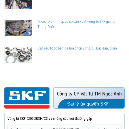
[Video] Xâm nhập cơ sở sản xuất vòng bi SKF giả tại
Trung Quốc
Các yếu tố cơ bản để lựa chọn vòng bi, bạc đạn, ổ lăn
Vòng bi SKF 6205-2RSH/C3 và những câu hỏi thường gặp