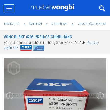
Toggle
navigation
TRANG CHỦ
SẢN PHẨM
VÒNG BI SKF
VÒNG BI CẦU RÃNH SÂU 
VÒNG BI SKF 6205-2RSH/C3 CHÍNH HÃNG
Sản phẩm được phân phối chính hãng ® bởi SKF NGỌC ANH -
Đại lý uỷ
quyền SKF