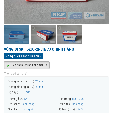
VÒNG BI SKF 6205-2RSH/C3 CHÍNH HÃNG
Vòng bi cầu rãnh sâu SKF
Sản phẩm chính hãng SKF ®
Thông số sản phẩm
Đường kính trong (d):
25 mm
Đường kính ngoài (D):
52 mm
Độ dày (B):
15 mm
Thương hiệu:
SKF
Tình trạng:
Mới 100%
Bảo hành:
Chính hãng
Trạng thái:
Còn hàng
Giao hàng:
Toàn quốc
Hỗ trợ kỹ thuật:
24/7