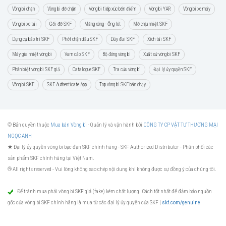
Vòng bi chặn
Vòng bi đỡ chặn
Vòng bi tiếp xúc bốn điểm
Vòng bi YAR
Vòng bi xe máy
Vòng bi xe tải
Gối đỡ SKF
Măng xông - Ống lót
Mỡ chịu nhiệt SKF
Dụng cụ bảo trì SKF
Phớt chặn dầu SKF
Dây đai SKF
Xích tải SKF
Máy gia nhiệt vòng bi
Vam cảo SKF
Bộ đóng vòng bi
Xuất xứ vòng bi SKF
Phân biệt vòng bi SKF giả
Catalogue SKF
Tra cứu vòng bi
Đại lý ủy quyền SKF
Vòng bi SKF
SKF Authenticate App
Top vòng bi SKF bán chạy
© Bản quyền thuộc
Mua bán Vòng bi
- Quản lý và vận hành bởi
CÔNG TY CP VẬT TƯ THƯƠNG MẠI
NGỌC ANH
★ Đại lý ủy quyền vòng bi bạc đạn SKF chính hãng -
SKF Authorized Distributor
- Phân phối các
sản phẩm SKF chính hãng tại Việt Nam.
® All rights reserved - Vui lòng không sao chép nội dung khi không được sự đồng ý của chúng tôi.
Để tránh mua phải vòng bi SKF giả (fake) kém chất lượng. Cách tốt nhất để đảm bảo nguồn
gốc của vòng bi SKF chính hãng là mua từ các đại lý ủy quyền của SKF |
skf.com/genuine