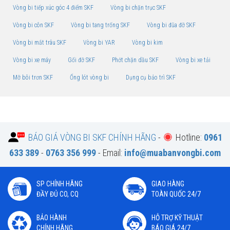
Vòng bi tiếp xúc góc 4 điểm SKF
Vòng bi chặn trục SKF
Vòng bi côn SKF
Vòng bi tang trống SKF
Vòng bi đũa đỡ SKF
Vòng bi mắt trâu SKF
Vòng bi YAR
Vòng bi kim
Vòng bi xe máy
Gối đỡ SKF
Phớt chặn dầu SKF
Vòng bi xe tải
Mỡ bôi trơn SKF
Ống lót vòng bi
Dụng cụ bảo trì SKF
BÁO GIÁ VÒNG BI SKF CHÍNH HÃNG
-
Hotline:
0961
633 389
-
0763 356 999
- Email:
info@muabanvongbi.com
SP CHÍNH HÃNG
GIAO HÀNG
ĐẦY ĐỦ CO, CQ
TOÀN QUỐC 24/7
BẢO HÀNH
HỖ TRỢ KỸ THUẬT
CHÍNH HÃNG
BÁO GIÁ 24/7