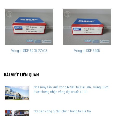
Vòng bi SKF 6205-2Z/C3
Vòng bi SKF 6205
BÀI VIẾT LIÊN QUAN
Nhà máy sản xuất vòng bi SKF tại Đại Liên, Trung Quốc
được chứng nhận Vàng đạt chuẩn LEED
Nơi bán vòng bi SKF chính hãng tại Hà Nội