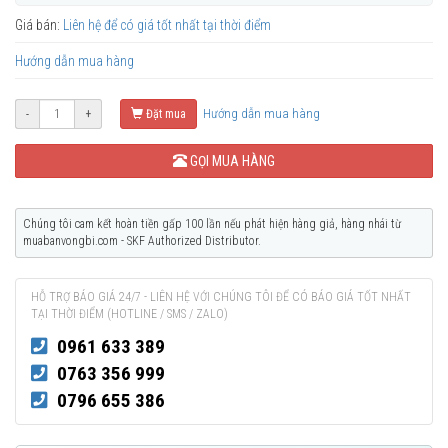
Giá bán:
Liên hệ để có giá tốt nhất tại thời điểm
Hướng dẫn mua hàng
Hướng dẫn mua hàng
-
+
Đặt mua
GỌI MUA HÀNG
Chúng tôi cam kết hoàn tiền gấp 100 lần nếu phát hiện hàng giả, hàng nhái từ
muabanvongbi.com - SKF Authorized Distributor.
HỖ TRỢ BÁO GIÁ 24/7 - LIÊN HỆ VỚI CHÚNG TÔI ĐỂ CÓ BÁO GIÁ TỐT NHẤT
TẠI THỜI ĐIỂM (HOTLINE / SMS / ZALO)
0961 633 389
0763 356 999
0796 655 386