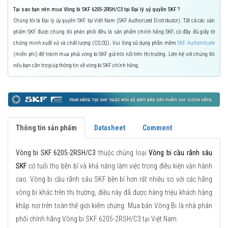
Tại sao bạn nên mua Vòng bi SKF 6205-2RSH/C3 tại Đại lý uỷ quyền SKF ?
Chúng tôi là Đại lý ủy quyền SKF tại Việt Nam (SKF Authorized Distributor). Tất cả các sản
phẩm SKF được chúng tôi phân phối đều là sản phẩm chính hãng SKF, có đầy đủ giấy tờ
chứng minh xuất xứ và chất lượng (CO,CQ). Vui lòng sử dụng phần mềm
SKF Authenticate
(miễn phí) để tránh mua phải vòng bi SKF giả trôi nổi trên thị trường. Liên hệ với chúng tôi
nếu bạn cần trợ giúp thông tin về vòng bi SKF chính hãng.
Thông tin sản phẩm
Datasheet
Comment
Vòng bi SKF 6205-2RSH/C3
thuộc chủng loại
Vòng bi cầu rãnh sâu
SKF
có tuổi thọ bền bỉ và khả năng làm việc trong điều kiện vận hành
cao. Vòng bi cầu rãnh sâu SKF bền bỉ hơn rất nhiều so với các hãng
vòng bi khác trên thị trường, điều này đã được hàng triệu khách hàng
khắp nơi trên toàn thế giới kiểm chứng. Mua bán Vòng Bi là nhà phân
phối chính hãng Vòng bi SKF 6205-2RSH/C3 tại Việt Nam.