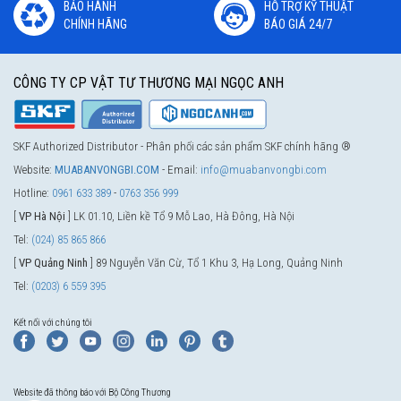
BẢO HÀNH
HỖ TRỢ KỸ THUẬT
CHÍNH HÃNG
BÁO GIÁ 24/7
CÔNG TY CP VẬT TƯ THƯƠNG MẠI NGỌC ANH
SKF Authorized Distributor - Phân phối các sản phẩm SKF chính hãng ®
Website:
MUABANVONGBI.COM
- Email:
info@muabanvongbi.com
Hotline:
0961 633 389
-
0763 356 999
[
VP Hà Nội
] LK 01.10, Liền kề Tổ 9 Mỗ Lao, Hà Đông, Hà Nội
Tel:
(024) 85 865 866
[
VP Quảng Ninh
] 89 Nguyễn Văn Cừ, Tổ 1 Khu 3, Hạ Long, Quảng Ninh
Tel:
(0203) 6 559 395
Kết nối với chúng tôi
Website đã thông báo với Bộ Công Thương