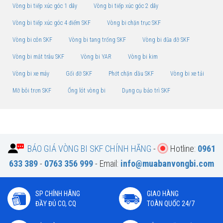
Vòng bi tiếp xúc góc 1 dãy
Vòng bi tiếp xúc góc 2 dãy
Vòng bi tiếp xúc góc 4 điểm SKF
Vòng bi chặn trục SKF
Vòng bi côn SKF
Vòng bi tang trống SKF
Vòng bi đũa đỡ SKF
Vòng bi mắt trâu SKF
Vòng bi YAR
Vòng bi kim
Vòng bi xe máy
Gối đỡ SKF
Phớt chặn dầu SKF
Vòng bi xe tải
Mỡ bôi trơn SKF
Ống lót vòng bi
Dụng cụ bảo trì SKF
BÁO GIÁ VÒNG BI SKF CHÍNH HÃNG
-
Hotline:
0961
633 389
-
0763 356 999
- Email:
info@muabanvongbi.com
SP CHÍNH HÃNG
GIAO HÀNG
ĐẦY ĐỦ CO, CQ
TOÀN QUỐC 24/7