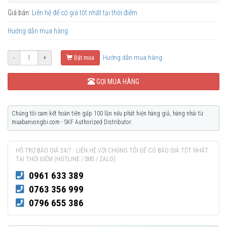
Giá bán:
Liên hệ để có giá tốt nhất tại thời điểm
Hướng dẫn mua hàng
Hướng dẫn mua hàng
-
+
Đặt mua
GỌI MUA HÀNG
Chúng tôi cam kết hoàn tiền gấp 100 lần nếu phát hiện hàng giả, hàng nhái từ
muabanvongbi.com - SKF Authorized Distributor.
HỖ TRỢ BÁO GIÁ 24/7 - LIÊN HỆ VỚI CHÚNG TÔI ĐỂ CÓ BÁO GIÁ TỐT NHẤT
TẠI THỜI ĐIỂM (HOTLINE / SMS / ZALO)
0961 633 389
0763 356 999
0796 655 386