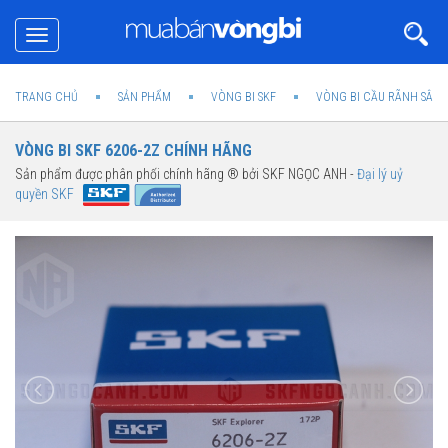
Toggle
navigation
TRANG CHỦ
SẢN PHẨM
VÒNG BI SKF
VÒNG BI CẦU RÃNH SÂU 
VÒNG BI SKF 6206-2Z CHÍNH HÃNG
Sản phẩm được phân phối chính hãng ® bởi SKF NGỌC ANH -
Đại lý uỷ
quyền SKF