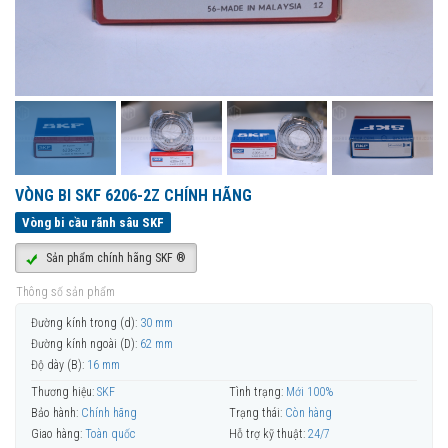
VÒNG BI SKF 6206-2Z CHÍNH HÃNG
Vòng bi cầu rãnh sâu SKF
Sản phẩm chính hãng SKF ®
Thông số sản phẩm
Đường kính trong (d):
30 mm
Đường kính ngoài (D):
62 mm
Độ dày (B):
16 mm
Thương hiệu:
SKF
Tình trạng:
Mới 100%
Bảo hành:
Chính hãng
Trạng thái:
Còn hàng
Giao hàng:
Toàn quốc
Hỗ trợ kỹ thuật:
24/7