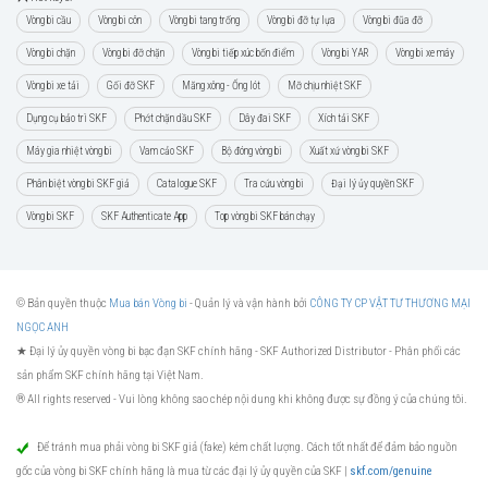
Vòng bi cầu
Vòng bi côn
Vòng bi tang trống
Vòng bi đỡ tự lựa
Vòng bi đũa đỡ
Vòng bi chặn
Vòng bi đỡ chặn
Vòng bi tiếp xúc bốn điểm
Vòng bi YAR
Vòng bi xe máy
Vòng bi xe tải
Gối đỡ SKF
Măng xông - Ống lót
Mỡ chịu nhiệt SKF
Dụng cụ bảo trì SKF
Phớt chặn dầu SKF
Dây đai SKF
Xích tải SKF
Máy gia nhiệt vòng bi
Vam cảo SKF
Bộ đóng vòng bi
Xuất xứ vòng bi SKF
Phân biệt vòng bi SKF giả
Catalogue SKF
Tra cứu vòng bi
Đại lý ủy quyền SKF
Vòng bi SKF
SKF Authenticate App
Top vòng bi SKF bán chạy
© Bản quyền thuộc
Mua bán Vòng bi
- Quản lý và vận hành bởi
CÔNG TY CP VẬT TƯ THƯƠNG MẠI
NGỌC ANH
★ Đại lý ủy quyền vòng bi bạc đạn SKF chính hãng -
SKF Authorized Distributor
- Phân phối các
sản phẩm SKF chính hãng tại Việt Nam.
® All rights reserved - Vui lòng không sao chép nội dung khi không được sự đồng ý của chúng tôi.
Để tránh mua phải vòng bi SKF giả (fake) kém chất lượng. Cách tốt nhất để đảm bảo nguồn
gốc của vòng bi SKF chính hãng là mua từ các đại lý ủy quyền của SKF |
skf.com/genuine