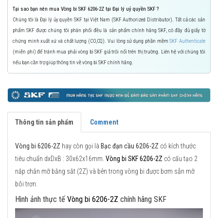
Tại sao bạn nên mua Vòng bi SKF 6206-2Z tại Đại lý uỷ quyền SKF ?
Chúng tôi là Đại lý ủy quyền SKF tại Việt Nam (SKF Authorized Distributor). Tất cả các sản
phẩm SKF được chúng tôi phân phối đều là sản phẩm chính hãng SKF, có đầy đủ giấy tờ
chứng minh xuất xứ và chất lượng (CO,CQ). Vui lòng sử dụng phần mềm
SKF Authenticate
(miễn phí) để tránh mua phải vòng bi SKF giả trôi nổi trên thị trường. Liên hệ với chúng tôi
nếu bạn cần trợ giúp thông tin về vòng bi SKF chính hãng.
Thông tin sản phẩm
Comment
Vòng bi 6206-2Z
hay còn gọi là
Bạc đạn cầu 6206-2Z
có kích thước
tiêu chuẩn dxDxB : 30x62x16mm.
Vòng bi SKF 6206-2Z
có cấu tạo 2
nắp chắn mỡ bằng sắt (2Z) và bên trong vòng bi được bơm sẵn mỡ
bôi trơn.
Hình ảnh thực tế
Vòng bi 6206-2Z
chính hãng SKF