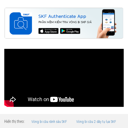
Hiển thị theo:
Vòng bi cầu rãnh sâu SKF
Vòng bi cầu 2 dãy tự lựa SKF