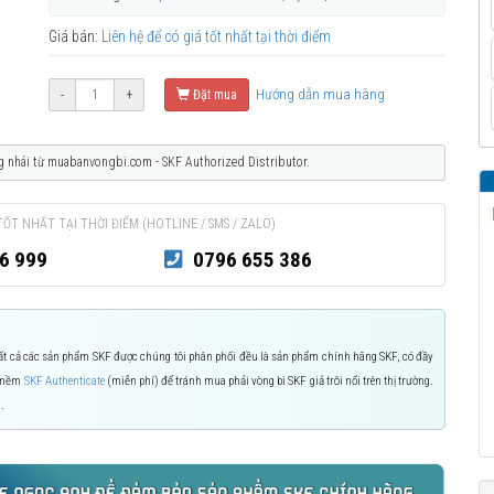
Giá bán:
Liên hệ để có giá tốt nhất tại thời điểm
Hướng dẫn mua hàng
-
+
Đặt mua
g nhái từ muabanvongbi.com - SKF Authorized Distributor.
TỐT NHẤT TẠI THỜI ĐIỂM (HOTLINE / SMS / ZALO)
6 999
0796 655 386
 Tất cả các sản phẩm SKF được chúng tôi phân phối đều là sản phẩm chính hãng SKF, có đầy
n mềm
SKF Authenticate
(miễn phí) để tránh mua phải vòng bi SKF giả trôi nổi trên thị trường.
.