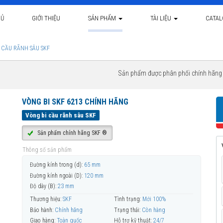
HỦ
GIỚI THIỆU
SẢN PHẨM
TÀI LIỆU
CATA
 CẦU RÃNH SÂU SKF
Sản phẩm được phân phối chính hãn
VÒNG BI SKF 6213 CHÍNH HÃNG
Vòng bi cầu rãnh sâu SKF
Sản phẩm chính hãng SKF ®
Thông số sản phẩm
Đường kính trong (d):
65 mm
Đường kính ngoài (D):
120 mm
Độ dày (B):
23 mm
Thương hiệu:
SKF
Tình trạng:
Mới 100%
Bảo hành:
Chính hãng
Trạng thái:
Còn hàng
Giao hàng:
Toàn quốc
Hỗ trợ kỹ thuật:
24/7