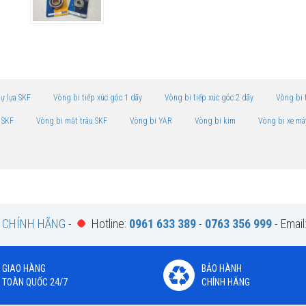
tự lựa SKF
Vòng bi tiếp xúc góc 1 dãy
Vòng bi tiếp xúc góc 2 dãy
Vòng bi 
 SKF
Vòng bi mắt trâu SKF
Vòng bi YAR
Vòng bi kim
Vòng bi xe má
F CHÍNH HÃNG
-
Hotline:
0961 633 389
-
0763 356 999
- Email
GIAO HÀNG
BẢO HÀNH
TOÀN QUỐC 24/7
CHÍNH HÃNG