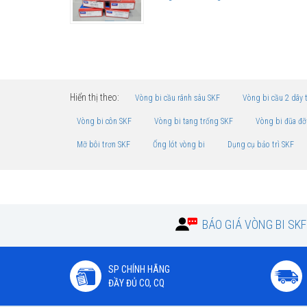
Hiển thị theo:
Vòng bi cầu rãnh sâu SKF
Vòng bi cầu 2 dãy 
Vòng bi côn SKF
Vòng bi tang trống SKF
Vòng bi đũa đỡ
Mỡ bôi trơn SKF
Ống lót vòng bi
Dụng cụ bảo trì SKF
BÁO GIÁ VÒNG BI SK
SP CHÍNH HÃNG
ĐẦY ĐỦ CO, CQ