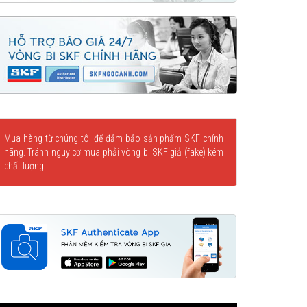
Mua hàng từ chúng tôi để đảm bảo sản phẩm SKF chính
hãng. Tránh nguy cơ mua phải vòng bi SKF giả (fake) kém
chất lượng.