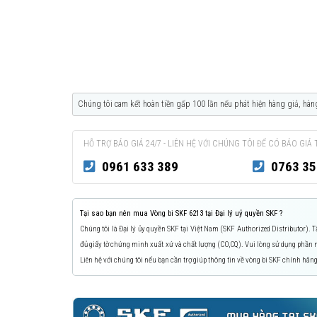
Chúng tôi cam kết hoàn tiền gấp 100 lần nếu phát hiện hàng giả, hàn
HỖ TRỢ BÁO GIÁ 24/7 - LIÊN HỆ VỚI CHÚNG TÔI ĐỂ CÓ BÁO GIÁ 
0961 633 389
0763 35
Tại sao bạn nên mua Vòng bi SKF 6213 tại Đại lý uỷ quyền SKF ?
Chúng tôi là Đại lý ủy quyền SKF tại Việt Nam (SKF Authorized Distributor).
đủ giấy tờ chứng minh xuất xứ và chất lượng (CO,CQ). Vui lòng sử dụng phầ
Liên hệ với chúng tôi nếu bạn cần trợ giúp thông tin về vòng bi SKF chính hãng