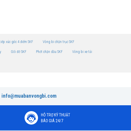
tiếp xúc góc 4 điểm SKF
Vòng bi chặn trục SKF
y
Gối đỡ SKF
Phớt chặn dầu SKF
Vòng bi xe tải
:
info@muabanvongbi.com
HỖ TRỢ KỸ THUẬT
BÁO GIÁ 24/7