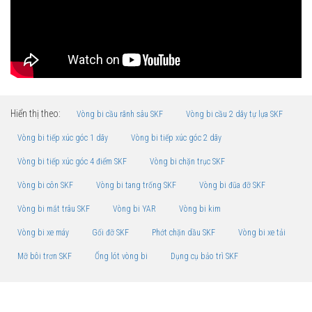
Hiển thị theo:
Vòng bi cầu rãnh sâu SKF
Vòng bi cầu 2 dãy tự lựa SKF
Vòng bi tiếp xúc góc 1 dãy
Vòng bi tiếp xúc góc 2 dãy
Vòng bi tiếp xúc góc 4 điểm SKF
Vòng bi chặn trục SKF
Vòng bi côn SKF
Vòng bi tang trống SKF
Vòng bi đũa đỡ SKF
Vòng bi mắt trâu SKF
Vòng bi YAR
Vòng bi kim
Vòng bi xe máy
Gối đỡ SKF
Phớt chặn dầu SKF
Vòng bi xe tải
Mỡ bôi trơn SKF
Ống lót vòng bi
Dụng cụ bảo trì SKF