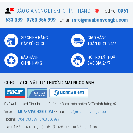
BÁO GIÁ VÒNG BI SKF CHÍNH HÃNG
-
Hotline:
0961
633 389
-
0763 356 999
- Email:
info@muabanvongbi.com
SP CHÍNH HÃNG
GIAO HÀNG
ĐẦY ĐỦ CO, CQ
TOÀN QUỐC 24/7
BẢO HÀNH
HỖ TRỢ KỸ THUẬT
CHÍNH HÃNG
BÁO GIÁ 24/7
CÔNG TY CP VẬT TƯ THƯƠNG MẠI NGỌC ANH
SKF Authorized Distributor - Phân phối các sản phẩm SKF chính hãng ®
Website:
MUABANVONGBI.COM
- Email:
info@muabanvongbi.com
Hotline:
0961 633 389
-
0763 356 999
[
VP Hà Nội
] LK 01.10, Liền kề Tổ 9 Mỗ Lao, Hà Đông, Hà Nội