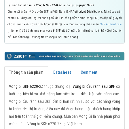
Tại sao bạn nên mua Vòng bi SKF 6220-2Z tại Đại lý uỷ quyền SKF ?
Chúng tôi là Đại lý ủy quyền SKF tại Việt Nam (SKF Authorized Distributor). Tất cả các sản
phẩm SKF được chúng tôi phân phối đều là sản phẩm chính hãng SKF, có đầy đủ giấy tờ
chứng minh xuất xứ và chất lượng (CO,CQ). Vui lòng sử dụng phần mềm
SKF Authenticate
(miễn phí) để tránh mua phải vòng bi SKF giả trôi nổi trên thị trường. Liên hệ với chúng tôi
nếu bạn cần trợ giúp thông tin về vòng bi SKF chính hãng.
Thông tin sản phẩm
Datasheet
Comment
Vòng bi SKF 6220-2Z
thuộc chủng loại
Vòng bi cầu rãnh sâu SKF
có
tuổi thọ bền bỉ và khả năng làm việc trong điều kiện vận hành cao.
Vòng bi cầu rãnh sâu SKF bền bỉ hơn rất nhiều so với các hãng vòng
bi khác trên thị trường, điều này đã được hàng triệu khách hàng khắp
nơi trên toàn thế giới kiểm chứng. Mua bán Vòng Bi là nhà phân phối
chính hãng Vòng bi SKF 6220-2Z tại Việt Nam.