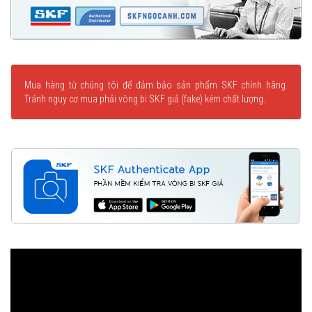
Mua hàng từ chúng tôi để đảm bảo sản phẩm SKF chính hãng.
Tránh nguy cơ mua phải vòng bi SKF giả (fake) kém chất lượng.