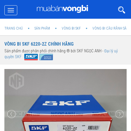
Toggle
navigation
TRANG CHỦ
SẢN PHẨM
VÒNG BI SKF
VÒNG BI CẦU RÃNH SÂU 
VÒNG BI SKF 6220-2Z CHÍNH HÃNG
Sản phẩm được phân phối chính hãng ® bởi SKF NGỌC ANH -
Đại lý uỷ
quyền SKF