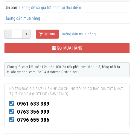
Giá bán:
Liên hệ để có giá tốt nhất tại thời điểm
Hướng dẫn mua hàng
Hướng dẫn mua hàng
-
+
Đặt mua
GỌI MUA HÀNG
Chúng tôi cam kết hoàn tiền gấp 100 lần nếu phát hiện hàng giả, hàng nhái từ
muabanvongbi.com - SKF Authorized Distributor.
HỖ TRỢ BÁO GIÁ 24/7 - LIÊN HỆ VỚI CHÚNG TÔI ĐỂ CÓ BÁO GIÁ TỐT NHẤT
TẠI THỜI ĐIỂM (HOTLINE / SMS / ZALO)
0961 633 389
0763 356 999
0796 655 386