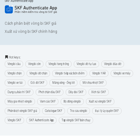
SKF Authenticate App
Cách phân biệt vòng bi SKF giả
Xuất xứ vòng bi SKF chính hãng
Hot keys:
Vòng bi cầu
Vòng bi côn
Vòng bi tang trống
Vòng bi đỡ tự lựa
Vòng bi đũa đỡ
Vòng bi chặn
Vòng bi đỡ chặn
Vòng bi tiếp xúc bốn điểm
Vòng bi YAR
Vòng bi xe máy
Vòng bi xe tải
Gối đỡ SKF
Măng xông - Ống lót
Mỡ chịu nhiệt SKF
Dụng cụ bảo trì SKF
Phớt chặn dầu SKF
Dây đai SKF
Xích tải SKF
Máy gia nhiệt vòng bi
Vam cảo SKF
Bộ đóng vòng bi
Xuất xứ vòng bi SKF
Phân biệt vòng bi SKF giả
Catalogue SKF
Tra cứu vòng bi
Đại lý ủy quyền SKF
Vòng bi SKF
SKF Authenticate App
Top vòng bi SKF bán chạy