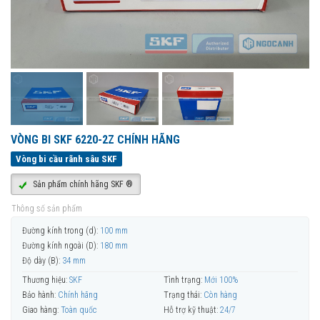
VÒNG BI SKF 6220-2Z CHÍNH HÃNG
Vòng bi cầu rãnh sâu SKF
Sản phẩm chính hãng SKF ®
Thông số sản phẩm
Đường kính trong (d):
100 mm
Đường kính ngoài (D):
180 mm
Độ dày (B):
34 mm
Thương hiệu:
SKF
Tình trạng:
Mới 100%
Bảo hành:
Chính hãng
Trạng thái:
Còn hàng
Giao hàng:
Toàn quốc
Hỗ trợ kỹ thuật:
24/7