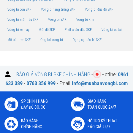
Vòng bi côn SKF
Vòng bi tang trống SKF
Vòng bi đũa đỡ SKF
Vòng bi mắt trâu SKF
Vòng bi YAR
Vòng bi kim
Vòng bi xe máy
Gối đỡ SKF
Phớt chặn dầu SKF
Vòng bi xe tải
Mỡ bôi trơn SKF
Ống lót vòng bi
Dụng cụ bảo trì SKF
BÁO GIÁ VÒNG BI SKF CHÍNH HÃNG
-
Hotline:
0961
633 389
-
0763 356 999
- Email:
info@muabanvongbi.com
SP CHÍNH HÃNG
GIAO HÀNG
ĐẦY ĐỦ CO, CQ
TOÀN QUỐC 24/7
BẢO HÀNH
HỖ TRỢ KỸ THUẬT
CHÍNH HÃNG
BÁO GIÁ 24/7