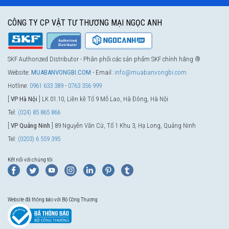
CÔNG TY CP VẬT TƯ THƯƠNG MẠI NGỌC ANH
SKF Authorized Distributor - Phân phối các sản phẩm SKF chính hãng ®
Website:
MUABANVONGBI.COM
- Email:
info@muabanvongbi.com
Hotline:
0961 633 389
-
0763 356 999
[
VP Hà Nội
] LK 01.10, Liền kề Tổ 9 Mỗ Lao, Hà Đông, Hà Nội
Tel:
(024) 85 865 866
[
VP Quảng Ninh
] 89 Nguyễn Văn Cừ, Tổ 1 Khu 3, Hạ Long, Quảng Ninh
Tel:
(0203) 6 559 395
Kết nối với chúng tôi
Website đã thông báo với Bộ Công Thương