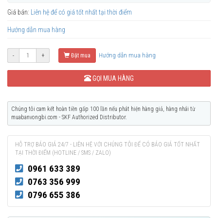
Giá bán:
Liên hệ để có giá tốt nhất tại thời điểm
Hướng dẫn mua hàng
Hướng dẫn mua hàng
-
+
Đặt mua
GỌI MUA HÀNG
Chúng tôi cam kết hoàn tiền gấp 100 lần nếu phát hiện hàng giả, hàng nhái từ
muabanvongbi.com - SKF Authorized Distributor.
HỖ TRỢ BÁO GIÁ 24/7 - LIÊN HỆ VỚI CHÚNG TÔI ĐỂ CÓ BÁO GIÁ TỐT NHẤT
TẠI THỜI ĐIỂM (HOTLINE / SMS / ZALO)
0961 633 389
0763 356 999
0796 655 386