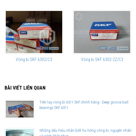
Vòng bi SKF 6302/C3
Vòng bi SKF 6302-2Z/C3
BÀI VIẾT LIÊN QUAN
Trên tay vòng bi 6311 SKF chính hãng - Deep groove ball
bearings SKF 6311
Những dấu hiệu nhận biết hư hỏng vòng bi, nguyên nhân
và cách khắc phục