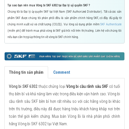
Tại sao bạn nên mua Vòng bi SKF 6302 tại Đại lý uỷ quyền SKF ?
Chúng tôi là Đại lý ủy quyền SKF tại Việt Nam (SKF Authorized Distributor). Tất cả các sản
phẩm SKF được chúng tôi phân phối đều là sản phẩm chính hãng SKF, có đầy đủ giấy tờ
chứng minh xuất xứ và chất lượng (CO,CQ). Vui lòng sử dụng phần mềm
SKF Authenticate
(miễn phí) để tránh mua phải vòng bi SKF giả trôi nổi trên thị trường. Liên hệ với chúng tôi
nếu bạn cần trợ giúp thông tin về vòng bi SKF chính hãng.
Thông tin sản phẩm
Comment
Vòng bi SKF 6302
thuộc chủng loại
Vòng bi cầu rãnh sâu SKF
có tuổi
thọ bền bỉ và khả năng làm việc trong điều kiện vận hành cao. Vòng bi
cầu rãnh sâu SKF bền bỉ hơn rất nhiều so với các hãng vòng bi khác
trên thị trường, điều này đã được hàng triệu khách hàng khắp nơi trên
toàn thế giới kiểm chứng. Mua bán Vòng Bi là nhà phân phối chính
hãng Vòng bi SKF 6302 tại Việt Nam.