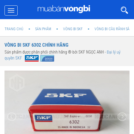
Toggle
navigation
TRANG CHỦ
SẢN PHẨM
VÒNG BI SKF
VÒNG BI CẦU RÃNH SÂU 
VÒNG BI SKF 6302 CHÍNH HÃNG
Sản phẩm được phân phối chính hãng ® bởi SKF NGỌC ANH -
Đại lý uỷ
quyền SKF