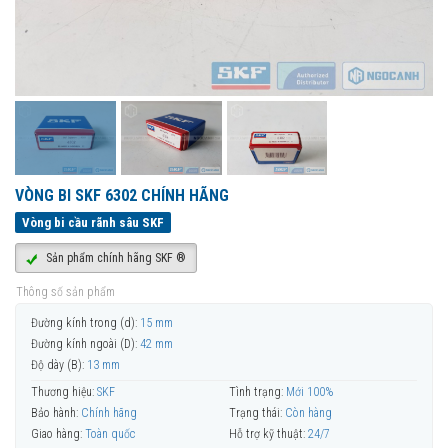
VÒNG BI SKF 6302 CHÍNH HÃNG
Vòng bi cầu rãnh sâu SKF
Sản phẩm chính hãng SKF ®
Thông số sản phẩm
Đường kính trong (d):
15 mm
Đường kính ngoài (D):
42 mm
Độ dày (B):
13 mm
Thương hiệu:
SKF
Tình trạng:
Mới 100%
Bảo hành:
Chính hãng
Trạng thái:
Còn hàng
Giao hàng:
Toàn quốc
Hỗ trợ kỹ thuật:
24/7