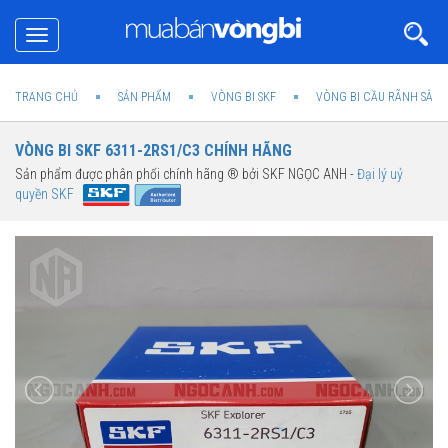
Toggle
navigation
TRANG CHỦ
SẢN PHẨM
VÒNG BI SKF
VÒNG BI CẦU RÃNH SÂU 
VÒNG BI SKF 6311-2RS1/C3 CHÍNH HÃNG
Sản phẩm được phân phối chính hãng ® bởi SKF NGỌC ANH -
Đại lý uỷ
quyền SKF