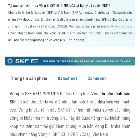
Tại sao bạn nên mua Vòng bi SKF 6311-2RS1/C3 tại Đại lý uỷ quyền SKF ?
Chúng tôi là Đại lý ủy quyền SKF tại Việt Nam (SKF Authorized Distributor). Tất cả các sản
phẩm SKF được chúng tôi phân phối đều là sản phẩm chính hãng SKF, có đầy đủ giấy tờ
chứng minh xuất xứ và chất lượng (CO,CQ). Vui lòng sử dụng phần mềm
SKF Authenticate
(miễn phí) để tránh mua phải vòng bi SKF giả trôi nổi trên thị trường. Liên hệ với chúng tôi
nếu bạn cần trợ giúp thông tin về vòng bi SKF chính hãng.
Thông tin sản phẩm
Datasheet
Comment
Vòng bi SKF 6311-2RS1/C3
thuộc chủng loại
Vòng bi cầu rãnh sâu
SKF
có tuổi thọ bền bỉ và khả năng làm việc trong điều kiện vận hành
cao. Vòng bi cầu rãnh sâu SKF bền bỉ hơn rất nhiều so với các hãng
vòng bi khác trên thị trường, điều này đã được hàng triệu khách hàng
khắp nơi trên toàn thế giới kiểm chứng. Mua bán Vòng Bi là nhà phân
phối chính hãng Vòng bi SKF 6311-2RS1/C3 tại Việt Nam.