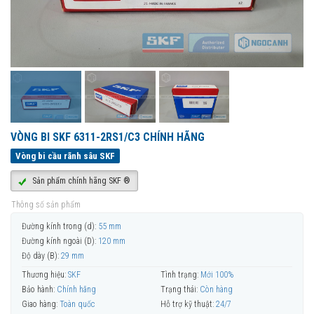
VÒNG BI SKF 6311-2RS1/C3 CHÍNH HÃNG
Vòng bi cầu rãnh sâu SKF
Sản phẩm chính hãng SKF ®
Thông số sản phẩm
Đường kính trong (d):
55 mm
Đường kính ngoài (D):
120 mm
Độ dày (B):
29 mm
Thương hiệu:
SKF
Tình trạng:
Mới 100%
Bảo hành:
Chính hãng
Trạng thái:
Còn hàng
Giao hàng:
Toàn quốc
Hỗ trợ kỹ thuật:
24/7