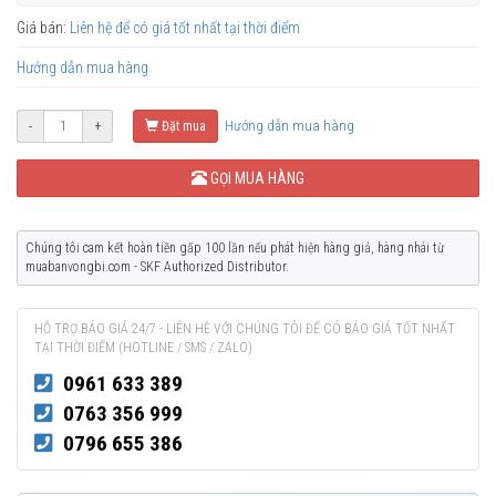
Giá bán:
Liên hệ để có giá tốt nhất tại thời điểm
Hướng dẫn mua hàng
Hướng dẫn mua hàng
-
+
Đặt mua
GỌI MUA HÀNG
Chúng tôi cam kết hoàn tiền gấp 100 lần nếu phát hiện hàng giả, hàng nhái từ
muabanvongbi.com - SKF Authorized Distributor.
HỖ TRỢ BÁO GIÁ 24/7 - LIÊN HỆ VỚI CHÚNG TÔI ĐỂ CÓ BÁO GIÁ TỐT NHẤT
TẠI THỜI ĐIỂM (HOTLINE / SMS / ZALO)
0961 633 389
0763 356 999
0796 655 386