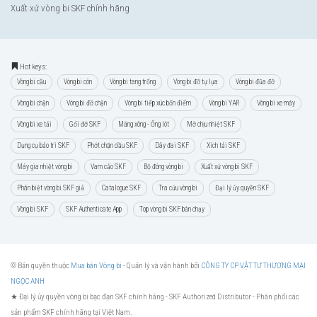
Xuất xứ vòng bi SKF chính hãng
Hot keys:
Vòng bi cầu
Vòng bi côn
Vòng bi tang trống
Vòng bi đỡ tự lựa
Vòng bi đũa đỡ
Vòng bi chặn
Vòng bi đỡ chặn
Vòng bi tiếp xúc bốn điểm
Vòng bi YAR
Vòng bi xe máy
Vòng bi xe tải
Gối đỡ SKF
Măng xông - Ống lót
Mỡ chịu nhiệt SKF
Dụng cụ bảo trì SKF
Phớt chặn dầu SKF
Dây đai SKF
Xích tải SKF
Máy gia nhiệt vòng bi
Vam cảo SKF
Bộ đóng vòng bi
Xuất xứ vòng bi SKF
Phân biệt vòng bi SKF giả
Catalogue SKF
Tra cứu vòng bi
Đại lý ủy quyền SKF
Vòng bi SKF
SKF Authenticate App
Top vòng bi SKF bán chạy
© Bản quyền thuộc
Mua bán Vòng bi
- Quản lý và vận hành bởi
CÔNG TY CP VẬT TƯ THƯƠNG MẠI
NGỌC ANH
★ Đại lý ủy quyền vòng bi bạc đạn SKF chính hãng -
SKF Authorized Distributor
- Phân phối các
sản phẩm SKF chính hãng tại Việt Nam.