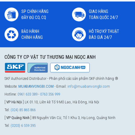
SP CHÍNH HÃNG
GIAO HÀNG
ĐẦY ĐỦ CO, CQ
TOÀN QUỐC 24/7
BẢO HÀNH
HỖ TRỢ KỸ THUẬT
CHÍNH HÃNG
BÁO GIÁ 24/7
CÔNG TY CP VẬT TƯ THƯƠNG MẠI NGỌC ANH
SKF Authorized Distributor - Phân phối các sản phẩm SKF chính hãng ®
Website:
MUABANVONGBI.COM
- Email:
info@muabanvongbi.com
Hotline:
0961 633 389
-
0763 356 999
[
VP Hà Nội
] LK 01.10, Liền kề Tổ 9 Mỗ Lao, Hà Đông, Hà Nội
Tel:
(024) 85 865 866
[
VP Quảng Ninh
] 89 Nguyễn Văn Cừ, Tổ 1 Khu 3, Hạ Long, Quảng Ninh
Tel:
(0203) 6 559 395