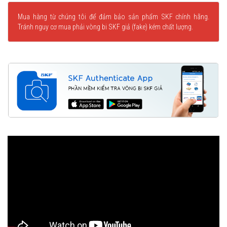
Mua hàng từ chúng tôi để đảm bảo sản phẩm SKF chính hãng.
Tránh nguy cơ mua phải vòng bi SKF giả (fake) kém chất lượng.