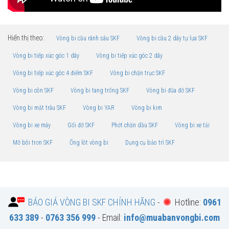
Hiển thị theo:
Vòng bi cầu rãnh sâu SKF
Vòng bi cầu 2 dãy tự lựa SKF
Vòng bi tiếp xúc góc 1 dãy
Vòng bi tiếp xúc góc 2 dãy
Vòng bi tiếp xúc góc 4 điểm SKF
Vòng bi chặn trục SKF
Vòng bi côn SKF
Vòng bi tang trống SKF
Vòng bi đũa đỡ SKF
Vòng bi mắt trâu SKF
Vòng bi YAR
Vòng bi kim
Vòng bi xe máy
Gối đỡ SKF
Phớt chặn dầu SKF
Vòng bi xe tải
Mỡ bôi trơn SKF
Ống lót vòng bi
Dụng cụ bảo trì SKF
BÁO GIÁ VÒNG BI SKF CHÍNH HÃNG
-
Hotline:
0961
633 389
-
0763 356 999
- Email:
info@muabanvongbi.com