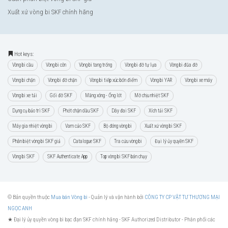
Xuất xứ vòng bi SKF chính hãng
Hot keys:
Vòng bi cầu
Vòng bi côn
Vòng bi tang trống
Vòng bi đỡ tự lựa
Vòng bi đũa đỡ
Vòng bi chặn
Vòng bi đỡ chặn
Vòng bi tiếp xúc bốn điểm
Vòng bi YAR
Vòng bi xe máy
Vòng bi xe tải
Gối đỡ SKF
Măng xông - Ống lót
Mỡ chịu nhiệt SKF
Dụng cụ bảo trì SKF
Phớt chặn dầu SKF
Dây đai SKF
Xích tải SKF
Máy gia nhiệt vòng bi
Vam cảo SKF
Bộ đóng vòng bi
Xuất xứ vòng bi SKF
Phân biệt vòng bi SKF giả
Catalogue SKF
Tra cứu vòng bi
Đại lý ủy quyền SKF
Vòng bi SKF
SKF Authenticate App
Top vòng bi SKF bán chạy
© Bản quyền thuộc
Mua bán Vòng bi
- Quản lý và vận hành bởi
CÔNG TY CP VẬT TƯ THƯƠNG MẠI
NGỌC ANH
★ Đại lý ủy quyền vòng bi bạc đạn SKF chính hãng -
SKF Authorized Distributor
- Phân phối các