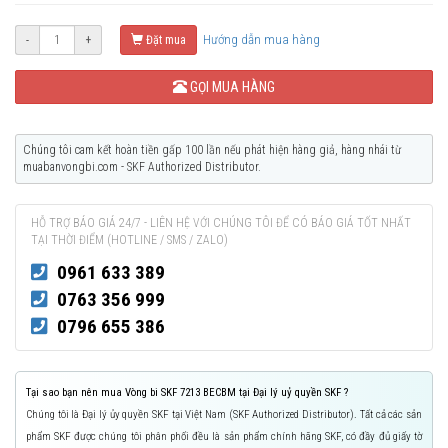
Hướng dẫn mua hàng
-
+
Đặt mua
GỌI MUA HÀNG
Chúng tôi cam kết hoàn tiền gấp 100 lần nếu phát hiện hàng giả, hàng nhái từ
muabanvongbi.com - SKF Authorized Distributor.
HỖ TRỢ BÁO GIÁ 24/7 - LIÊN HỆ VỚI CHÚNG TÔI ĐỂ CÓ BÁO GIÁ TỐT NHẤT
TẠI THỜI ĐIỂM (HOTLINE / SMS / ZALO)
0961 633 389
0763 356 999
0796 655 386
Tại sao bạn nên mua Vòng bi SKF 7213 BECBM tại Đại lý uỷ quyền SKF ?
Chúng tôi là Đại lý ủy quyền SKF tại Việt Nam (SKF Authorized Distributor). Tất cả các sản
phẩm SKF được chúng tôi phân phối đều là sản phẩm chính hãng SKF, có đầy đủ giấy tờ