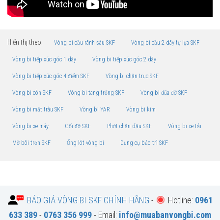
Hiển thị theo:
Vòng bi cầu rãnh sâu SKF
Vòng bi cầu 2 dãy tự lựa SKF
Vòng bi tiếp xúc góc 1 dãy
Vòng bi tiếp xúc góc 2 dãy
Vòng bi tiếp xúc góc 4 điểm SKF
Vòng bi chặn trục SKF
Vòng bi côn SKF
Vòng bi tang trống SKF
Vòng bi đũa đỡ SKF
Vòng bi mắt trâu SKF
Vòng bi YAR
Vòng bi kim
Vòng bi xe máy
Gối đỡ SKF
Phớt chặn dầu SKF
Vòng bi xe tải
Mỡ bôi trơn SKF
Ống lót vòng bi
Dụng cụ bảo trì SKF
BÁO GIÁ VÒNG BI SKF CHÍNH HÃNG
-
Hotline:
0961
633 389
-
0763 356 999
- Email:
info@muabanvongbi.com