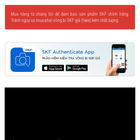
Mua hàng từ chúng tôi để đảm bảo sản phẩm SKF chính hãng.
Tránh nguy cơ mua phải vòng bi SKF giả (fake) kém chất lượng.