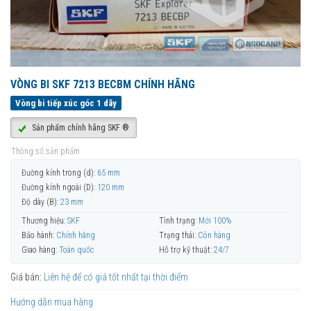
VÒNG BI SKF 7213 BECBM CHÍNH HÃNG
Vòng bi tiếp xúc góc 1 dãy
Sản phẩm chính hãng SKF ®
Thông số sản phẩm
Đường kính trong (d):
65 mm
Đường kính ngoài (D):
120 mm
Độ dày (B):
23 mm
Thương hiệu:
SKF
Tình trạng:
Mới 100%
Bảo hành:
Chính hãng
Trạng thái:
Còn hàng
Giao hàng:
Toàn quốc
Hỗ trợ kỹ thuật:
24/7
Giá bán:
Liên hệ để có giá tốt nhất tại thời điểm
Hướng dẫn mua hàng