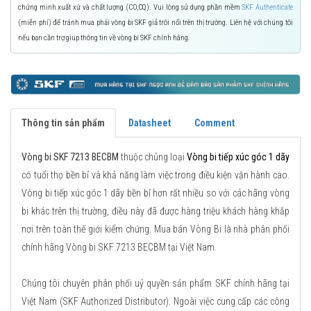
chứng minh xuất xứ và chất lượng (CO,CQ). Vui lòng sử dụng phần mềm
SKF Authenticate
(miễn phí) để tránh mua phải vòng bi SKF giả trôi nổi trên thị trường. Liên hệ với chúng tôi
nếu bạn cần trợ giúp thông tin về vòng bi SKF chính hãng.
Thông tin sản phẩm
Datasheet
Comment
Vòng bi SKF 7213 BECBM
thuộc chủng loại
Vòng bi tiếp xúc góc 1 dãy
có tuổi thọ bền bỉ và khả năng làm việc trong điều kiện vận hành cao.
Vòng bi tiếp xúc góc 1 dãy bền bỉ hơn rất nhiều so với các hãng vòng
bi khác trên thị trường, điều này đã được hàng triệu khách hàng khắp
nơi trên toàn thế giới kiểm chứng. Mua bán Vòng Bi là nhà phân phối
chính hãng Vòng bi SKF 7213 BECBM tại Việt Nam.
Chúng tôi chuyên phân phối uỷ quyền sản phẩm SKF chính hãng tại
Việt Nam (SKF Authorized Distributor). Ngoài việc cung cấp các công