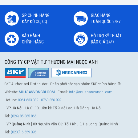
SP CHÍNH HÃNG
GIAO HÀNG
ĐẦY ĐỦ CO, CQ
TOÀN QUỐC 24/7
BẢO HÀNH
HỖ TRỢ KỸ THUẬT
CHÍNH HÃNG
BÁO GIÁ 24/7
CÔNG TY CP VẬT TƯ THƯƠNG MẠI NGỌC ANH
SKF Authorized Distributor - Phân phối các sản phẩm SKF chính hãng ®
Website:
MUABANVONGBI.COM
- Email:
info@muabanvongbi.com
Hotline:
0961 633 389
-
0763 356 999
[
VP Hà Nội
] LK 01.10, Liền kề Tổ 9 Mỗ Lao, Hà Đông, Hà Nội
Tel:
(024) 85 865 866
[
VP Quảng Ninh
] 89 Nguyễn Văn Cừ, Tổ 1 Khu 3, Hạ Long, Quảng Ninh
Tel:
(0203) 6 559 395