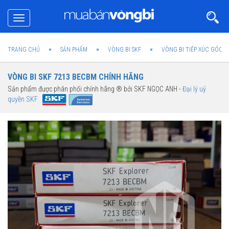
Toggle
navigation
TRANG CHỦ
SẢN PHẨM
VÒNG BI SKF
VÒNG BI TIẾP XÚC GÓC 1
VÒNG BI SKF 7213 BECBM CHÍNH HÃNG
Sản phẩm được phân phối chính hãng ® bởi SKF NGỌC ANH -
Đại lý uỷ
quyền SKF