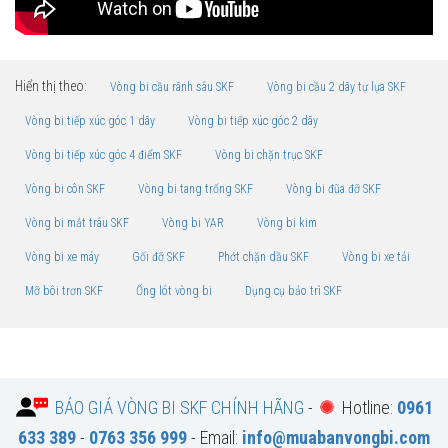
Hiển thị theo:
Vòng bi cầu rãnh sâu SKF
Vòng bi cầu 2 dãy tự lựa SKF
Vòng bi tiếp xúc góc 1 dãy
Vòng bi tiếp xúc góc 2 dãy
Vòng bi tiếp xúc góc 4 điểm SKF
Vòng bi chặn trục SKF
Vòng bi côn SKF
Vòng bi tang trống SKF
Vòng bi đũa đỡ SKF
Vòng bi mắt trâu SKF
Vòng bi YAR
Vòng bi kim
Vòng bi xe máy
Gối đỡ SKF
Phớt chặn dầu SKF
Vòng bi xe tải
Mỡ bôi trơn SKF
Ống lót vòng bi
Dụng cụ bảo trì SKF
BÁO GIÁ VÒNG BI SKF CHÍNH HÃNG
-
Hotline:
0961
633 389
-
0763 356 999
- Email:
info@muabanvongbi.com