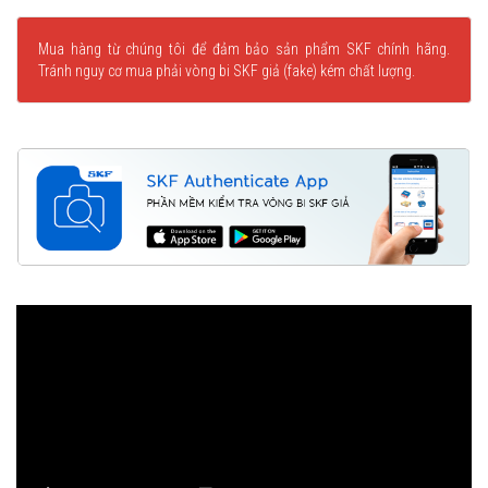
Mua hàng từ chúng tôi để đảm bảo sản phẩm SKF chính hãng.
Tránh nguy cơ mua phải vòng bi SKF giả (fake) kém chất lượng.