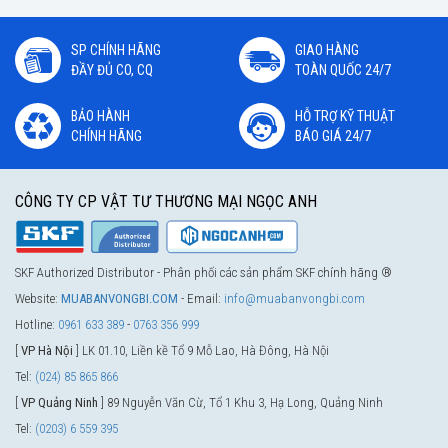
SP CHÍNH HÃNG
GIAO HÀNG
ĐẦY ĐỦ CO, CQ
TOÀN QUỐC 24/7
BẢO HÀNH
HỖ TRỢ KỸ THUẬT
CHÍNH HÃNG
BÁO GIÁ 24/7
CÔNG TY CP VẬT TƯ THƯƠNG MẠI NGỌC ANH
SKF Authorized Distributor - Phân phối các sản phẩm SKF chính hãng ®
Website:
MUABANVONGBI.COM
- Email:
info@muabanvongbi.com
Hotline:
0961 633 389
-
0763 356 999
[
VP Hà Nội
] LK 01.10, Liền kề Tổ 9 Mỗ Lao, Hà Đông, Hà Nội
Tel:
(024) 85 865 866
[
VP Quảng Ninh
] 89 Nguyễn Văn Cừ, Tổ 1 Khu 3, Hạ Long, Quảng Ninh
Tel:
(0203) 6 559 395