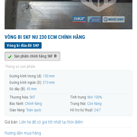
VÒNG BI SKF NU 230 ECM CHÍNH HÃNG
Vòng bi đũa đỡ SKF
Sản phẩm chính hãng SKF ®
Thông số sản phẩm
Đường kính trong (d):
150 mm
Đường kính ngoài (D):
270 mm
Độ dày (B):
45 mm
Thương hiệu:
SKF
Tình trạng:
Mới 100%
Bảo hành:
Chính hãng
Trạng thái:
Còn hàng
Giao hàng:
Toàn quốc
Hỗ trợ kỹ thuật:
24/7
Giá bán:
Liên hệ để có giá tốt nhất tại thời điểm
Hướng dẫn mua hàng