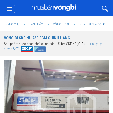
Toggle
navigation
TRANG CHỦ
SẢN PHẨM
VÒNG BI SKF
VÒNG BI ĐŨA ĐỠ SKF
VÒNG BI SKF NU 230 ECM CHÍNH HÃNG
Sản phẩm được phân phối chính hãng ® bởi SKF NGỌC ANH -
Đại lý uỷ
quyền SKF