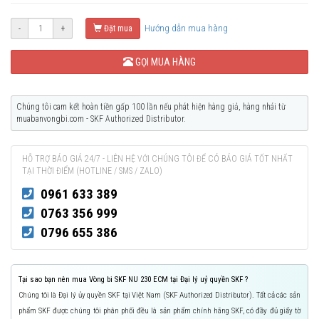
Hướng dẫn mua hàng
-
+
Đặt mua
GỌI MUA HÀNG
Chúng tôi cam kết hoàn tiền gấp 100 lần nếu phát hiện hàng giả, hàng nhái từ
muabanvongbi.com - SKF Authorized Distributor.
HỖ TRỢ BÁO GIÁ 24/7 - LIÊN HỆ VỚI CHÚNG TÔI ĐỂ CÓ BÁO GIÁ TỐT NHẤT
TẠI THỜI ĐIỂM (HOTLINE / SMS / ZALO)
0961 633 389
0763 356 999
0796 655 386
Tại sao bạn nên mua Vòng bi SKF NU 230 ECM tại Đại lý uỷ quyền SKF ?
Chúng tôi là Đại lý ủy quyền SKF tại Việt Nam (SKF Authorized Distributor). Tất cả các sản
phẩm SKF được chúng tôi phân phối đều là sản phẩm chính hãng SKF, có đầy đủ giấy tờ