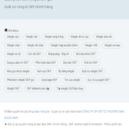
Xuất xứ vòng bi SKF chính hãng
Hot keys:
Vòng bi cầu
Vòng bi côn
Vòng bi tang trống
Vòng bi đỡ tự lựa
Vòng bi đũa đỡ
Vòng bi chặn
Vòng bi đỡ chặn
Vòng bi tiếp xúc bốn điểm
Vòng bi YAR
Vòng bi xe máy
Vòng bi xe tải
Gối đỡ SKF
Măng xông - Ống lót
Mỡ chịu nhiệt SKF
Dụng cụ bảo trì SKF
Phớt chặn dầu SKF
Dây đai SKF
Xích tải SKF
Máy gia nhiệt vòng bi
Vam cảo SKF
Bộ đóng vòng bi
Xuất xứ vòng bi SKF
Phân biệt vòng bi SKF giả
Catalogue SKF
Tra cứu vòng bi
Đại lý ủy quyền SKF
Vòng bi SKF
SKF Authenticate App
Top vòng bi SKF bán chạy
© Bản quyền thuộc
Mua bán Vòng bi
- Quản lý và vận hành bởi
CÔNG TY CP VẬT TƯ THƯƠNG MẠI
NGỌC ANH
★ Đại lý ủy quyền vòng bi bạc đạn SKF chính hãng -
SKF Authorized Distributor
- Phân phối các