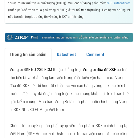
chứng minh xuất xứ và chất lượng (CO,CQ). Vui lòng sử dụng phần mềm
SKF Authenticate
(miễn phí) để tránh mua phải vòng bi SKF giả trôi nổi trên thị trường. Liên hệ với chúng tôi
nếu bạn cần trợ giúp thông tin về vòng bi SKF chính hãng.
Thông tin sản phẩm
Datasheet
Comment
Vòng bi SKF NU 230 ECM
thuộc chủng loại
Vòng bi đũa đỡ SKF
có tuổi
thọ bền bỉ và khả năng làm việc trong điều kiện vận hành cao. Vòng bi
đũa đỡ SKF bền bỉ hơn rất nhiều so với các hãng vòng bi khác trên thị
trường, điều này đã được hàng triệu khách hàng khắp nơi trên toàn thế
giới kiểm chứng. Mua bán Vòng Bi là nhà phân phối chính hãng Vòng
bi SKF NU 230 ECM tại Việt Nam.
Chúng tôi chuyên phân phối uỷ quyền sản phẩm SKF chính hãng tại
Việt Nam (SKF Authorized Distributor). Ngoài việc cung cấp các công