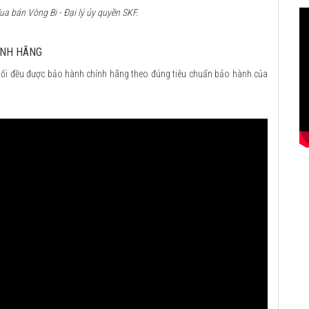
a bán Vòng Bi - Đại lý ủy quyền SKF.
ÍNH HÃNG
ối đều được bảo hành chính hãng theo đúng tiêu chuẩn bảo hành của