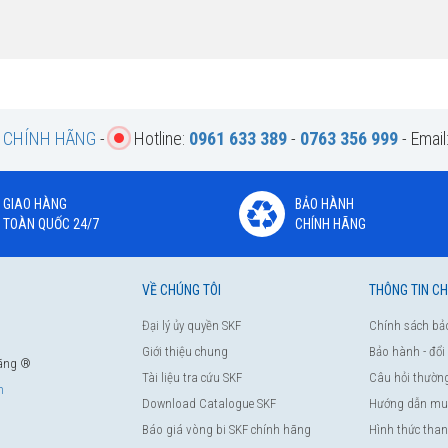
F CHÍNH HÃNG
-
Hotline:
0961 633 389
-
0763 356 999
- Email
GIAO HÀNG
BẢO HÀNH
TOÀN QUỐC 24/7
CHÍNH HÃNG
VỀ CHÚNG TÔI
THÔNG TIN C
Đại lý ủy quyền SKF
Chính sách bả
Giới thiệu chung
Bảo hành - đổi
hãng ®
Tài liệu tra cứu SKF
Câu hỏi thườn
m
Download Catalogue SKF
Hướng dẫn mu
Báo giá vòng bi SKF chính hãng
Hình thức tha