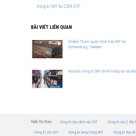
Vòng bi SKF NJ 2309 ECP
BÀI VIẾT LIÊN QUAN
[Video] Tham quan nhà máy SKF tại
Gothenburg - Sweden
Nơi bán vòng bi SKF chính hãng tại Hà Nội
Hiển thị theo:
Vòng bi cầu rãnh sâu SKF
Vòng bi cầu 2 dãy 
Vòng bi côn SKF
Vòng bi tang trống SKF
Vòng bi đũa đỡ