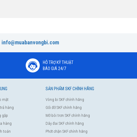
:
info@muabanvongbi.com
HỖ TRỢ KỸ THUẬT
BÁO GIÁ 24/7
HUNG
SẢN PHẨM SKF CHÍNH HÃNG
o mật
Vòng bi SKF chính hãng
 trả hàng
Gối đỡ SKF chính hãng
g gặp
Mỡ bôi trơn SKF chính hãng
a hàng
Dây đai SKF chính hãng
nh toán
Phớt chặn SKF chính hãng