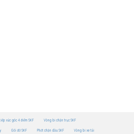
tiếp xúc góc 4 điểm SKF
Vòng bi chặn trục SKF
y
Gối đỡ SKF
Phớt chặn dầu SKF
Vòng bi xe tải