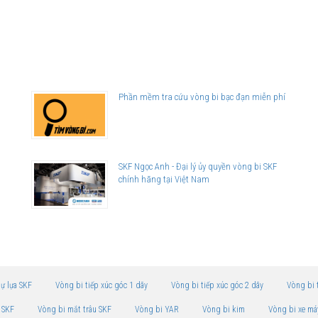
Phần mềm tra cứu vòng bi bạc đạn miễn phí
SKF Ngọc Anh - Đại lý ủy quyền vòng bi SKF
chính hãng tại Việt Nam
tự lựa SKF
Vòng bi tiếp xúc góc 1 dãy
Vòng bi tiếp xúc góc 2 dãy
Vòng bi 
 SKF
Vòng bi mắt trâu SKF
Vòng bi YAR
Vòng bi kim
Vòng bi xe má