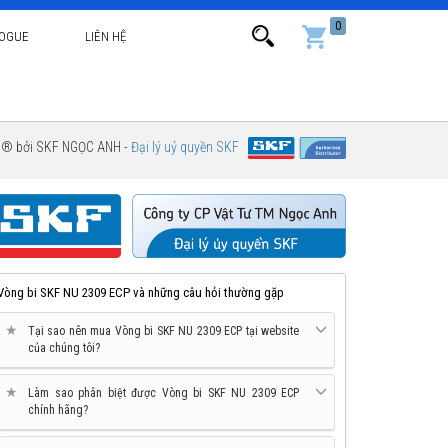
0
LOGUE
LIÊN HỆ
g ® bởi SKF NGỌC ANH -
Đại lý uỷ quyền SKF
Vòng bi SKF NU 2309 ECP và những câu hỏi thường gặp
★
Tại sao nên mua Vòng bi SKF NU 2309 ECP tại website
của chúng tôi?
★
Làm sao phân biệt được Vòng bi SKF NU 2309 ECP
chính hãng?