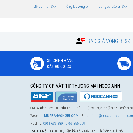
Mỡ bôi trơn SKF
Ống lót vòng bi
Dụng cụ bảo trì SKF
BÁO GIÁ VÒNG BI SK
SP CHÍNH HÃNG
ĐẦY ĐỦ CO, CQ
CÔNG TY CP VẬT TƯ THƯƠNG MẠI NGỌC ANH
SKF Authorized Distributor - Phân phối các sản phẩm SKF chính 
Website:
MUABANVONGBI.COM
- Email:
info@muabanvongbi.co
Hotline:
0961 633 389
-
0763 356 999
[
VP Hà Nội
] LK 01.10, Liền kề Tổ 9 Mỗ Lao, Hà Đông, Hà Nội