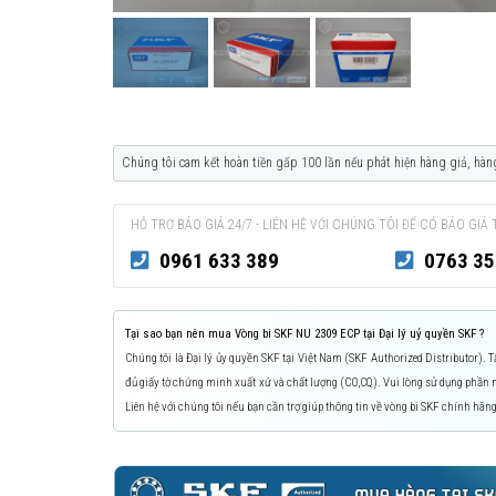
Chúng tôi cam kết hoàn tiền gấp 100 lần nếu phát hiện hàng giả, hàn
HỖ TRỢ BÁO GIÁ 24/7 - LIÊN HỆ VỚI CHÚNG TÔI ĐỂ CÓ BÁO GIÁ 
0961 633 389
0763 35
Tại sao bạn nên mua Vòng bi SKF NU 2309 ECP tại Đại lý uỷ quyền SKF ?
Chúng tôi là Đại lý ủy quyền SKF tại Việt Nam (SKF Authorized Distributor).
đủ giấy tờ chứng minh xuất xứ và chất lượng (CO,CQ). Vui lòng sử dụng phầ
Liên hệ với chúng tôi nếu bạn cần trợ giúp thông tin về vòng bi SKF chính hãng