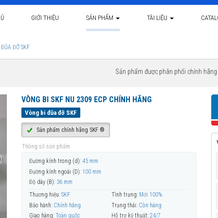
HỦ
GIỚI THIỆU
SẢN PHẨM
TÀI LIỆU
CATA
 ĐŨA ĐỠ SKF
Sản phẩm được phân phối chính hãn
VÒNG BI SKF NU 2309 ECP CHÍNH HÃNG
Vòng bi đũa đỡ SKF
Sản phẩm chính hãng SKF ®
Thông số sản phẩm
Đường kính trong (d):
45 mm
Đường kính ngoài (D):
100 mm
Độ dày (B):
36 mm
Thương hiệu:
SKF
Tình trạng:
Mới 100%
Bảo hành:
Chính hãng
Trạng thái:
Còn hàng
Giao hàng:
Toàn quốc
Hỗ trợ kỹ thuật:
24/7