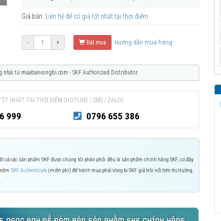
Giá bán:
Liên hệ để có giá tốt nhất tại thời điểm
Hướng dẫn mua hàng
-
+
Đặt mua
g nhái từ muabanvongbi.com - SKF Authorized Distributor.
TỐT NHẤT TẠI THỜI ĐIỂM (HOTLINE / SMS / ZALO)
6 999
0796 655 386
 Tất cả các sản phẩm SKF được chúng tôi phân phối đều là sản phẩm chính hãng SKF, có đầy
n mềm
SKF Authenticate
(miễn phí) để tránh mua phải vòng bi SKF giả trôi nổi trên thị trường.
.