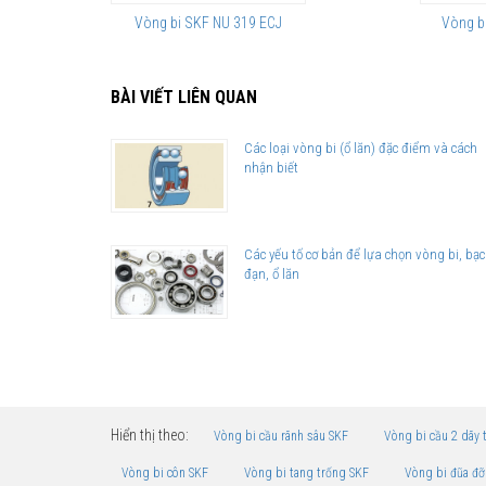
Vòng bi SKF NU 319 ECJ
Vòng b
BÀI VIẾT LIÊN QUAN
Các loại vòng bi (ổ lăn) đặc điểm và cách
nhận biết
Các yếu tố cơ bản để lựa chọn vòng bi, bạc
đạn, ổ lăn
Hiển thị theo:
Vòng bi cầu rãnh sâu SKF
Vòng bi cầu 2 dãy 
Vòng bi côn SKF
Vòng bi tang trống SKF
Vòng bi đũa đỡ