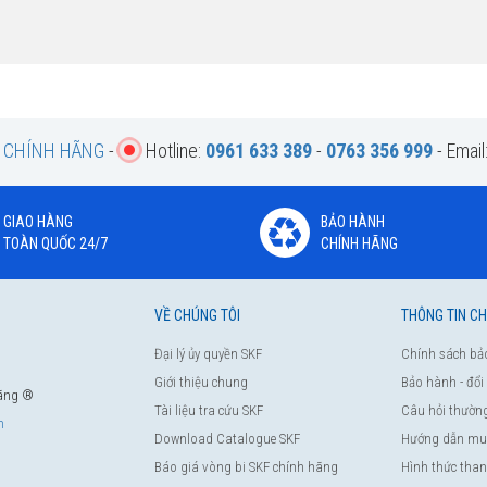
F CHÍNH HÃNG
-
Hotline:
0961 633 389
-
0763 356 999
- Email
GIAO HÀNG
BẢO HÀNH
TOÀN QUỐC 24/7
CHÍNH HÃNG
VỀ CHÚNG TÔI
THÔNG TIN C
Đại lý ủy quyền SKF
Chính sách bả
Giới thiệu chung
Bảo hành - đổi
hãng ®
Tài liệu tra cứu SKF
Câu hỏi thườn
m
Download Catalogue SKF
Hướng dẫn mu
Báo giá vòng bi SKF chính hãng
Hình thức tha