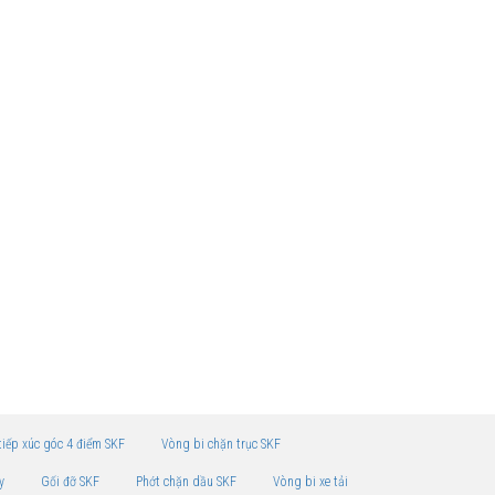
tiếp xúc góc 4 điểm SKF
Vòng bi chặn trục SKF
y
Gối đỡ SKF
Phớt chặn dầu SKF
Vòng bi xe tải