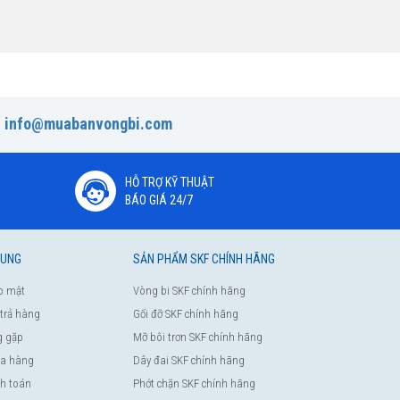
:
info@muabanvongbi.com
HỖ TRỢ KỸ THUẬT
BÁO GIÁ 24/7
HUNG
SẢN PHẨM SKF CHÍNH HÃNG
o mật
Vòng bi SKF chính hãng
 trả hàng
Gối đỡ SKF chính hãng
g gặp
Mỡ bôi trơn SKF chính hãng
a hàng
Dây đai SKF chính hãng
nh toán
Phớt chặn SKF chính hãng