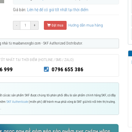
Giá bán:
Liên hệ để có giá tốt nhất tại thời điểm
Hướng dẫn mua hàng
-
+
Đặt mua
g nhái từ muabanvongbi.com - SKF Authorized Distributor.
TỐT NHẤT TẠI THỜI ĐIỂM (HOTLINE / SMS / ZALO)
6 999
0796 655 386
 Tất cả các sản phẩm SKF được chúng tôi phân phối đều là sản phẩm chính hãng SKF, có đầy
n mềm
SKF Authenticate
(miễn phí) để tránh mua phải vòng bi SKF giả trôi nổi trên thị trường.
.