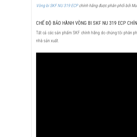
Vòng bi SKF NU 319 ECP
chính hãng được phân phối bởi Mua 
CHẾ ĐỘ BẢO HÀNH VÒNG BI SKF NU 319 ECP CHÍ
Tất cả các sản phẩm SKF chính hãng do chúng tôi phân ph
nhà sản xuất.