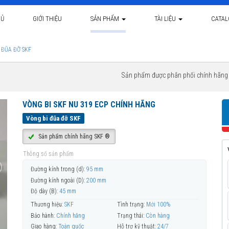
HỦ
GIỚI THIỆU
SẢN PHẨM
TÀI LIỆU
CATA
 ĐŨA ĐỠ SKF
Sản phẩm được phân phối chính hãn
VÒNG BI SKF NU 319 ECP CHÍNH HÃNG
Vòng bi đũa đỡ SKF
Sản phẩm chính hãng SKF ®
Thông số sản phẩm
Đường kính trong (d):
95 mm
Đường kính ngoài (D):
200 mm
Độ dày (B):
45 mm
Thương hiệu:
SKF
Tình trạng:
Mới 100%
Bảo hành:
Chính hãng
Trạng thái:
Còn hàng
Giao hàng:
Toàn quốc
Hỗ trợ kỹ thuật:
24/7