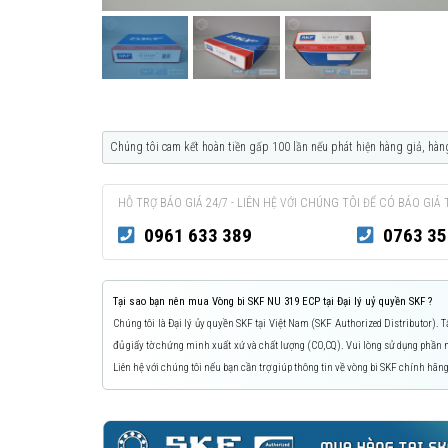
Chúng tôi cam kết hoàn tiền gấp 100 lần nếu phát hiện hàng giả, hàn
HỖ TRỢ BÁO GIÁ 24/7 - LIÊN HỆ VỚI CHÚNG TÔI ĐỂ CÓ BÁO GIÁ 
0961 633 389
0763 35
Tại sao bạn nên mua Vòng bi SKF NU 319 ECP tại Đại lý uỷ quyền SKF ?
Chúng tôi là Đại lý ủy quyền SKF tại Việt Nam (SKF Authorized Distributor).
đủ giấy tờ chứng minh xuất xứ và chất lượng (CO,CQ). Vui lòng sử dụng phầ
Liên hệ với chúng tôi nếu bạn cần trợ giúp thông tin về vòng bi SKF chính hãng