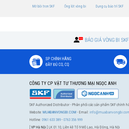
Mỡ bôi trơn SKF
Ống lót vòng bi
Dụng cụ bảo trì SKF
BÁO GIÁ VÒNG BI SK
SP CHÍNH HÃNG
ĐẦY ĐỦ CO, CQ
CÔNG TY CP VẬT TƯ THƯƠNG MẠI NGỌC ANH
SKF Authorized Distributor - Phân phối các sản phẩm SKF chính 
Website:
MUABANVONGBI.COM
- Email:
info@muabanvongbi.co
Hotline:
0961 633 389
-
0763 356 999
[
VP Hà Nội
] LK 01.10, Liền kề Tổ 9 Mỗ Lao, Hà Đông, Hà Nội