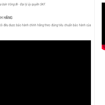
bán Vòng Bi - Đại lý ủy quyền SKF.
NH HÃNG
ối đều được bảo hành chính hãng theo đúng tiêu chuẩn bảo hành của