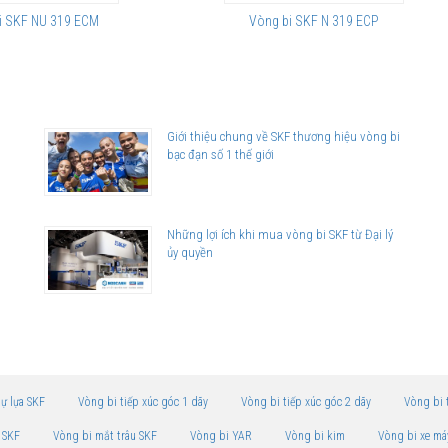
i SKF NU 319 ECM
Vòng bi SKF N 319 ECP
Giới thiệu chung về SKF thương hiệu vòng bi
bạc đạn số 1 thế giới
Những lợi ích khi mua vòng bi SKF từ Đại lý
ủy quyền
tự lựa SKF
Vòng bi tiếp xúc góc 1 dãy
Vòng bi tiếp xúc góc 2 dãy
Vòng bi 
 SKF
Vòng bi mắt trâu SKF
Vòng bi YAR
Vòng bi kim
Vòng bi xe má