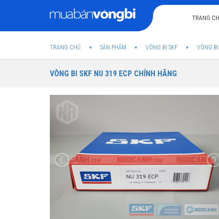
TRANG C
TRANG CHỦ
SẢN PHẨM
VÒNG BI SKF
VÒNG BI
VÒNG BI SKF NU 319 ECP CHÍNH HÃNG