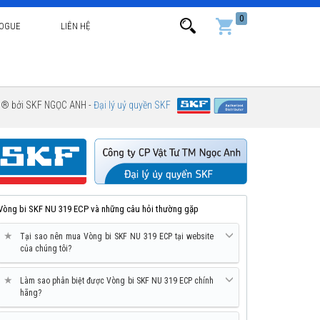
0
LOGUE
LIÊN HỆ
g ® bởi SKF NGỌC ANH -
Đại lý uỷ quyền SKF
Vòng bi SKF NU 319 ECP và những câu hỏi thường gặp
★
Tại sao nên mua Vòng bi SKF NU 319 ECP tại website
của chúng tôi?
★
Làm sao phân biệt được Vòng bi SKF NU 319 ECP chính
hãng?