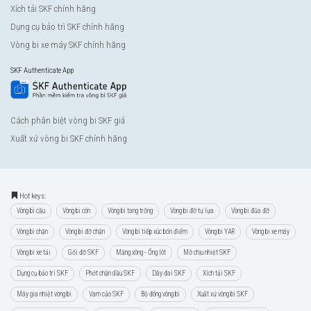
Xích tải SKF chính hãng
Dụng cụ bảo trì SKF chính hãng
Vòng bi xe máy SKF chính hãng
SKF Authenticate App
Cách phân biệt vòng bi SKF giả
Xuất xứ vòng bi SKF chính hãng
Hot keys:
Vòng bi cầu
Vòng bi côn
Vòng bi tang trống
Vòng bi đỡ tự lựa
Vòng bi đũa đỡ
Vòng bi chặn
Vòng bi đỡ chặn
Vòng bi tiếp xúc bốn điểm
Vòng bi YAR
Vòng bi xe máy
Vòng bi xe tải
Gối đỡ SKF
Măng xông - Ống lót
Mỡ chịu nhiệt SKF
Dụng cụ bảo trì SKF
Phớt chặn dầu SKF
Dây đai SKF
Xích tải SKF
Máy gia nhiệt vòng bi
Vam cảo SKF
Bộ đóng vòng bi
Xuất xứ vòng bi SKF