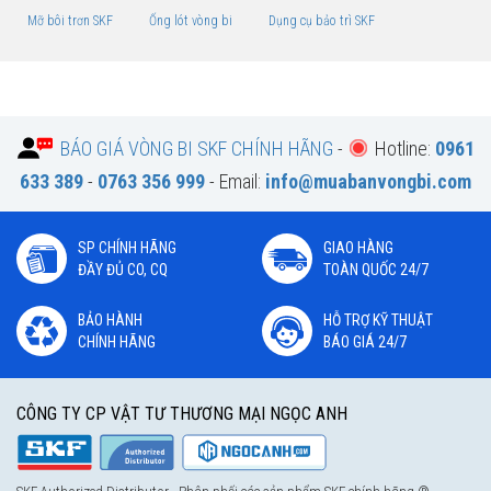
Mỡ bôi trơn SKF
Ống lót vòng bi
Dụng cụ bảo trì SKF
BÁO GIÁ VÒNG BI SKF CHÍNH HÃNG
-
Hotline:
0961
633 389
-
0763 356 999
- Email:
info@muabanvongbi.com
SP CHÍNH HÃNG
GIAO HÀNG
ĐẦY ĐỦ CO, CQ
TOÀN QUỐC 24/7
BẢO HÀNH
HỖ TRỢ KỸ THUẬT
CHÍNH HÃNG
BÁO GIÁ 24/7
CÔNG TY CP VẬT TƯ THƯƠNG MẠI NGỌC ANH