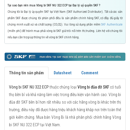
Tại sao bạn nên mua Vòng bi SKF NU 322 ECP tại Đại lý uỷ quyền SKF ?
Chúng tôi là Đại lý ủy quyền SKF tại Việt Nam (SKF Authorized Distributor). Tất cả các sản
phẩm SKF được chúng tôi phân phối đều là sản phẩm chính hãng SKF, có đầy đủ giấy tờ
chứng minh xuất xứ và chất lượng (CO,CQ). Vui lòng sử dụng phần mềm
SKF Authenticate
(miễn phí) để tránh mua phải vòng bi SKF giả trôi nổi trên thị trường. Liên hệ với chúng tôi
nếu bạn cần trợ giúp thông tin về vòng bi SKF chính hãng.
Thông tin sản phẩm
Datasheet
Comment
Vòng bi SKF NU 322 ECP
thuộc chủng loại
Vòng bi đũa đỡ SKF
có tuổi
thọ bền bỉ và khả năng làm việc trong điều kiện vận hành cao. Vòng bi
đũa đỡ SKF bền bỉ hơn rất nhiều so với các hãng vòng bi khác trên thị
trường, điều này đã được hàng triệu khách hàng khắp nơi trên toàn thế
giới kiểm chứng. Mua bán Vòng Bi là nhà phân phối chính hãng Vòng
bi SKF NU 322 ECP tại Việt Nam.