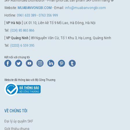
SKF Authorized Distributor - Phân phối các sản phẩm SKF chính hãng ®
Website:
MUABANVONGBI.COM
- Email:
info@muabanvongbi.com
Hotline:
0961 633 389
-
0763 356 999
[
VP Hà Nội
] LK 01.10, Liền kề Tổ 9 Mỗ Lao, Hà Đông, Hà Nội
Tel:
(024) 85 865 866
[
VP Quảng Ninh
] 89 Nguyễn Văn Cừ, Tổ 1 Khu 3, Hạ Long, Quảng Ninh
Tel:
(0203) 6 559 395
Kết nối với chúng tôi
Website đã thông báo với Bộ Công Thương
VỀ CHÚNG TÔI
Đại lý ủy quyền SKF
Giới thiệu chung