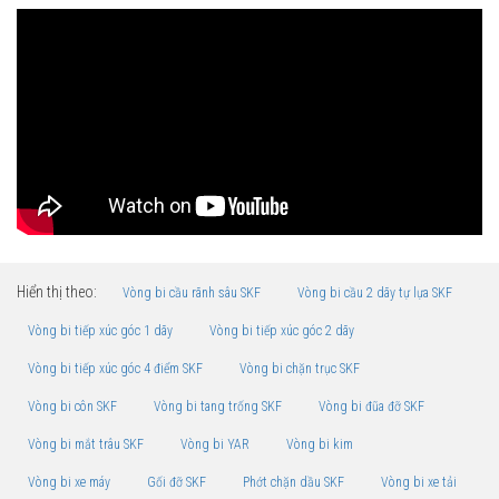
Hiển thị theo:
Vòng bi cầu rãnh sâu SKF
Vòng bi cầu 2 dãy tự lựa SKF
Vòng bi tiếp xúc góc 1 dãy
Vòng bi tiếp xúc góc 2 dãy
Vòng bi tiếp xúc góc 4 điểm SKF
Vòng bi chặn trục SKF
Vòng bi côn SKF
Vòng bi tang trống SKF
Vòng bi đũa đỡ SKF
Vòng bi mắt trâu SKF
Vòng bi YAR
Vòng bi kim
Vòng bi xe máy
Gối đỡ SKF
Phớt chặn dầu SKF
Vòng bi xe tải