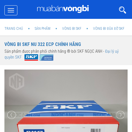
Toggle
navigation
TRANG CHỦ
SẢN PHẨM
VÒNG BI SKF
VÒNG BI ĐŨA ĐỠ SKF
VÒNG BI SKF NU 322 ECP CHÍNH HÃNG
Sản phẩm được phân phối chính hãng ® bởi SKF NGỌC ANH -
Đại lý uỷ
quyền SKF