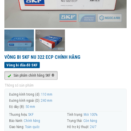
VÒNG BI SKF NU 322 ECP CHÍNH HÃNG
Vòng bi đũa đỡ SKF
Sản phẩm chính hãng SKF ®
Thông số sản phẩm
Đường kính trong (d):
110 mm
Đường kính ngoài (D):
240 mm
Độ dày (B):
50 mm
Thương hiệu:
SKF
Tình trạng:
Mới 100%
Bảo hành:
Chính hãng
Trạng thái:
Còn hàng
Giao hàng:
Toàn quốc
Hỗ trợ kỹ thuật:
24/7