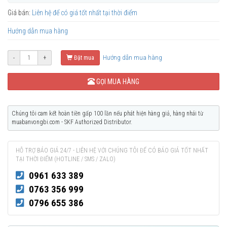
Giá bán:
Liên hệ để có giá tốt nhất tại thời điểm
Hướng dẫn mua hàng
Hướng dẫn mua hàng
-
+
Đặt mua
GỌI MUA HÀNG
Chúng tôi cam kết hoàn tiền gấp 100 lần nếu phát hiện hàng giả, hàng nhái từ
muabanvongbi.com - SKF Authorized Distributor.
HỖ TRỢ BÁO GIÁ 24/7 - LIÊN HỆ VỚI CHÚNG TÔI ĐỂ CÓ BÁO GIÁ TỐT NHẤT
TẠI THỜI ĐIỂM (HOTLINE / SMS / ZALO)
0961 633 389
0763 356 999
0796 655 386