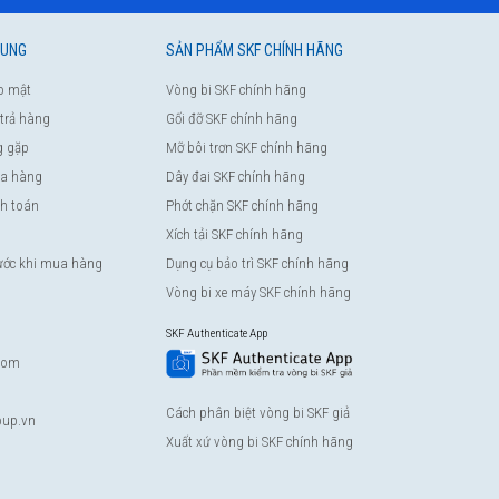
HUNG
SẢN PHẨM SKF CHÍNH HÃNG
o mật
Vòng bi SKF chính hãng
 trả hàng
Gối đỡ SKF chính hãng
g gặp
Mỡ bôi trơn SKF chính hãng
a hàng
Dây đai SKF chính hãng
nh toán
Phớt chặn SKF chính hãng
Xích tải SKF chính hãng
rước khi mua hàng
Dụng cụ bảo trì SKF chính hãng
Vòng bi xe máy SKF chính hãng
SKF Authenticate App
com
Cách phân biệt vòng bi SKF giả
up.vn
Xuất xứ vòng bi SKF chính hãng