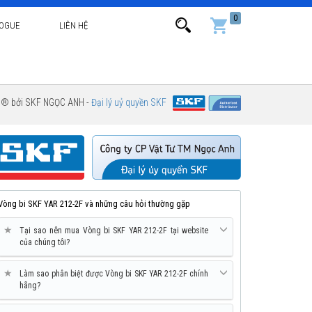
0
LOGUE
LIÊN HỆ
g ® bởi SKF NGỌC ANH -
Đại lý uỷ quyền SKF
Vòng bi SKF YAR 212-2F và những câu hỏi thường gặp
★
Tại sao nên mua Vòng bi SKF YAR 212-2F tại website
của chúng tôi?
★
Làm sao phân biệt được Vòng bi SKF YAR 212-2F chính
hãng?