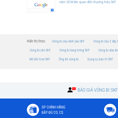
năm 2018 liên quan đến thương hiệu SKF
Hiển thị theo:
Vòng bi cầu rãnh sâu SKF
Vòng bi cầu 2 dãy 
Vòng bi côn SKF
Vòng bi tang trống SKF
Vòng bi đũa đỡ
Mỡ bôi trơn SKF
Ống lót vòng bi
Dụng cụ bảo trì SKF
BÁO GIÁ VÒNG BI SK
SP CHÍNH HÃNG
ĐẦY ĐỦ CO, CQ