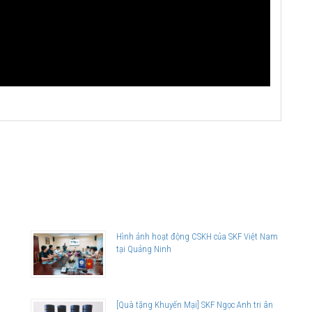
Hình ảnh hoạt động CSKH của SKF Việt Nam
tại Quảng Ninh
[Quà tặng Khuyến Mại] SKF Ngọc Anh tri ân