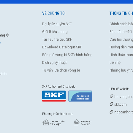
VỀ CHÚNG TÔI
THÔNG TIN C
Đại lý ủy quyền SKF
Chính sách bả
Giới thiệu chung
Bảo hành - đổi
hãng ®
Tài liệu tra cứu SKF
Câu hỏi thườn
m
Download Catalogue SKF
Hướng dẫn mu
Báo giá vòng bi SKF chính hãng
Hình thức tha
Dịch vụ kỹ thuật
Liên hệ
Tư vấn lựa chọn vòng bi
Những lưu ý t
Ninh
SKF Authorized Distributor
Liên kết website
timvongbi.
skf.com
ngocanhgro
Phương thức thanh toán