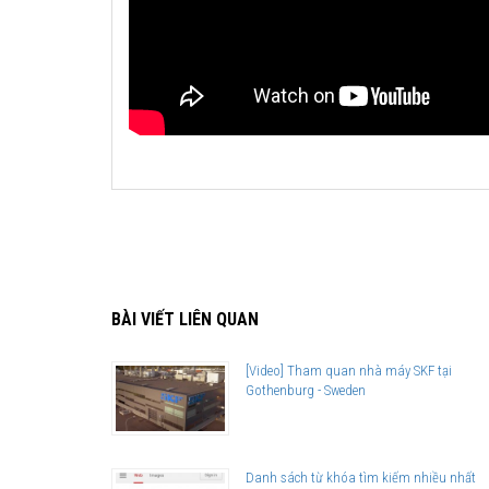
BÀI VIẾT LIÊN QUAN
[Video] Tham quan nhà máy SKF tại
Gothenburg - Sweden
Danh sách từ khóa tìm kiếm nhiều nhất