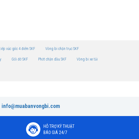
tiếp xúc góc 4 điểm SKF
Vòng bi chặn trục SKF
y
Gối đỡ SKF
Phớt chặn dầu SKF
Vòng bi xe tải
:
info@muabanvongbi.com
HỖ TRỢ KỸ THUẬT
BÁO GIÁ 24/7