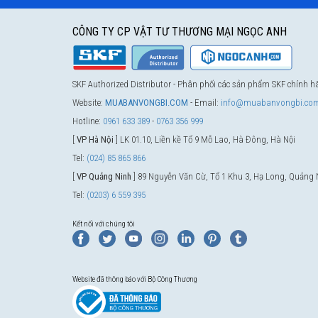
CÔNG TY CP VẬT TƯ THƯƠNG MẠI NGỌC ANH
SKF Authorized Distributor - Phân phối các sản phẩm SKF chính 
Website:
MUABANVONGBI.COM
- Email:
info@muabanvongbi.co
Hotline:
0961 633 389
-
0763 356 999
[
VP Hà Nội
] LK 01.10, Liền kề Tổ 9 Mỗ Lao, Hà Đông, Hà Nội
Tel:
(024) 85 865 866
[
VP Quảng Ninh
] 89 Nguyễn Văn Cừ, Tổ 1 Khu 3, Hạ Long, Quảng 
Tel:
(0203) 6 559 395
Kết nối với chúng tôi
Website đã thông báo với Bộ Công Thương