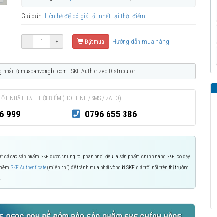
Giá bán:
Liên hệ để có giá tốt nhất tại thời điểm
Hướng dẫn mua hàng
-
+
Đặt mua
g nhái từ muabanvongbi.com - SKF Authorized Distributor.
TỐT NHẤT TẠI THỜI ĐIỂM (HOTLINE / SMS / ZALO)
6 999
0796 655 386
 Tất cả các sản phẩm SKF được chúng tôi phân phối đều là sản phẩm chính hãng SKF, có đầy
n mềm
SKF Authenticate
(miễn phí) để tránh mua phải vòng bi SKF giả trôi nổi trên thị trường.
.