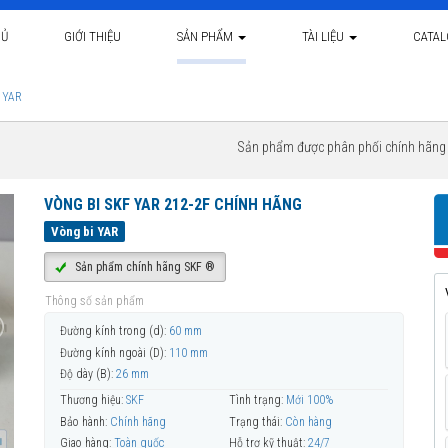
HỦ
GIỚI THIỆU
SẢN PHẨM
TÀI LIỆU
CATA
 YAR
Sản phẩm được phân phối chính hãn
VÒNG BI SKF YAR 212-2F CHÍNH HÃNG
Vòng bi YAR
Sản phẩm chính hãng SKF ®
Thông số sản phẩm
Đường kính trong (d):
60 mm
Đường kính ngoài (D):
110 mm
Độ dày (B):
26 mm
Thương hiệu:
SKF
Tình trạng:
Mới 100%
Bảo hành:
Chính hãng
Trạng thái:
Còn hàng
Giao hàng:
Toàn quốc
Hỗ trợ kỹ thuật:
24/7