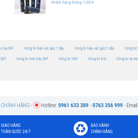
khách hàng tháng 7/2019
tự lựa SKF
Vòng bi tiếp xúc góc 1 dãy
Vòng bi tiếp xúc góc 2 dãy
Vòng bi 
 SKF
Vòng bi mắt trâu SKF
Vòng bi YAR
Vòng bi kim
Vòng bi xe má
F CHÍNH HÃNG
-
Hotline:
0961 633 389
-
0763 356 999
- Email
GIAO HÀNG
BẢO HÀNH
TOÀN QUỐC 24/7
CHÍNH HÃNG