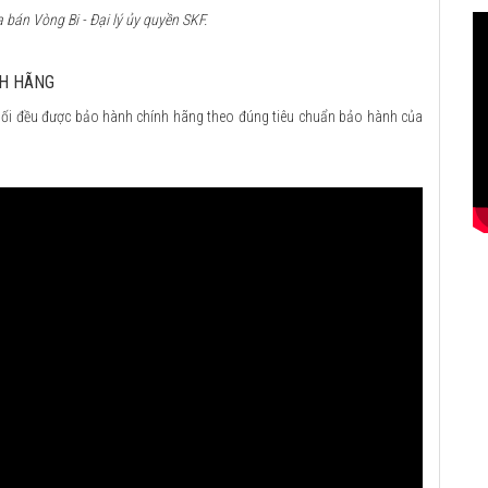
bán Vòng Bi - Đại lý ủy quyền SKF.
NH HÃNG
ối đều được bảo hành chính hãng theo đúng tiêu chuẩn bảo hành của