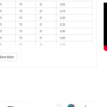
75
75
21
0,05
75
75
21
0,10
75
75
21
0,20
75
75
21
0,25
75
75
21
0,40
75
75
21
0,50
75
75
21
0,70
75
75
21
1,00
Xem thêm
75
75
21
2,00
75
75
21
3,00
100
100
32
0,05
100
100
32
0,10
100
100
32
0,20
100
100
32
0,25
100
100
32
0,40