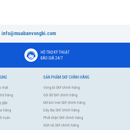
:
info@muabanvongbi.com
HỖ TRỢ KỸ THUẬT
BÁO GIÁ 24/7
HUNG
SẢN PHẨM SKF CHÍNH HÃNG
o mật
Vòng bi SKF chính hãng
 trả hàng
Gối đỡ SKF chính hãng
g gặp
Mỡ bôi trơn SKF chính hãng
a hàng
Dây đai SKF chính hãng
nh toán
Phớt chặn SKF chính hãng
Xích tải SKF chính hãng