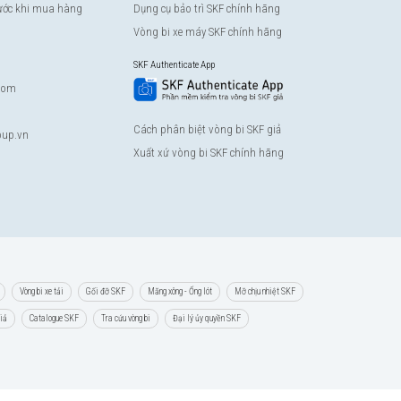
rước khi mua hàng
Dụng cụ bảo trì SKF chính hãng
Vòng bi xe máy SKF chính hãng
SKF Authenticate App
com
Cách phân biệt vòng bi SKF giả
up.vn
Xuất xứ vòng bi SKF chính hãng
Vòng bi xe tải
Gối đỡ SKF
Măng xông - Ống lót
Mỡ chịu nhiệt SKF
giả
Catalogue SKF
Tra cứu vòng bi
Đại lý ủy quyền SKF