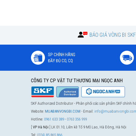
TMAS 200-005
10
TMAS 200-010
10
TMAS 200-020
10
BÁO GIÁ VÒNG BI SK
TMAS 200-025
10
TMAS 200-040
10
SP CHÍNH HÃNG
TMAS 200-050
10
ĐẦY ĐỦ CO, CQ
TMAS 200-070
10
TMAS 200-100
10
CÔNG TY CP VẬT TƯ THƯƠNG MẠI NGỌC ANH
TMAS 200-200
10
TMAS 200-300
10
SKF Authorized Distributor - Phân phối các sản phẩm SKF chính 
Website:
MUABANVONGBI.COM
- Email:
info@muabanvongbi.co
Nhà phân phối uỷ quyền SKF chính hãng tại Vi
Hotline:
0961 633 389
-
0763 356 999
[
VP Hà Nội
] LK 01.10, Liền kề Tổ 9 Mỗ Lao, Hà Đông, Hà Nội
Tel:
(024) 85 865 866