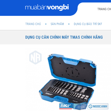
TRANG C
TRANG CHỦ
SẢN PHẨM
DỤNG CỤ BẢO TRÌ SKF
DỤNG CỤ CĂN CHỈNH MÁY TMAS CHÍNH HÃNG