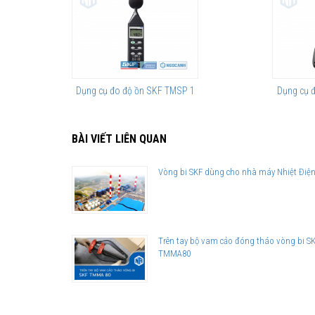
TMAS 100-050
10
TMAS 100-070
10
TMAS 100-100
10
TMAS 100-200
10
Dụng cụ đo độ ồn SKF TMSP 1
Dụng cụ đ
TMAS 100-300
10
TMAS 125-005
10
BÀI VIẾT LIÊN QUAN
TMAS 125-010
10
TMAS 125-020
10
Vòng bi SKF dùng cho nhà máy Nhiệt Điệ
TMAS 125-025
10
TMAS 125-040
10
TMAS 125-050
10
Trên tay bộ vam cảo đóng tháo vòng bi S
TMAS 125-070
10
TMMA80
TMAS 125-100
10
TMAS 125-200
10
TMAS 125-300
10