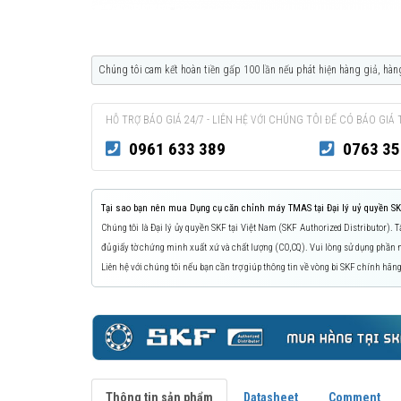
Chúng tôi cam kết hoàn tiền gấp 100 lần nếu phát hiện hàng giả, hàn
HỖ TRỢ BÁO GIÁ 24/7 - LIÊN HỆ VỚI CHÚNG TÔI ĐỂ CÓ BÁO GIÁ 
0961 633 389
0763 35
Tại sao bạn nên mua Dụng cụ căn chỉnh máy TMAS tại Đại lý uỷ quyền SK
Chúng tôi là Đại lý ủy quyền SKF tại Việt Nam (SKF Authorized Distributor).
đủ giấy tờ chứng minh xuất xứ và chất lượng (CO,CQ). Vui lòng sử dụng phầ
Liên hệ với chúng tôi nếu bạn cần trợ giúp thông tin về vòng bi SKF chính hãng
Thông tin sản phẩm
Datasheet
Comment