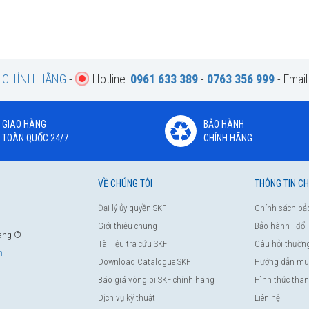
200
200
55
0,05
200
200
55
0,10
200
200
55
0,20
F CHÍNH HÃNG
-
Hotline:
0961 633 389
-
0763 356 999
- Email
200
200
55
0,25
200
200
55
0,40
GIAO HÀNG
BẢO HÀNH
200
200
55
0,50
TOÀN QUỐC 24/7
CHÍNH HÃNG
200
200
55
0,70
200
200
55
1,00
VỀ CHÚNG TÔI
THÔNG TIN C
200
200
55
2,00
200
200
55
2,00
Đại lý ủy quyền SKF
Chính sách bả
Giới thiệu chung
Bảo hành - đổi
hãng ®
Tài liệu tra cứu SKF
Câu hỏi thườn
m
Download Catalogue SKF
Hướng dẫn mu
ệt Nam
Báo giá vòng bi SKF chính hãng
Hình thức tha
Dịch vụ kỹ thuật
Liên hệ