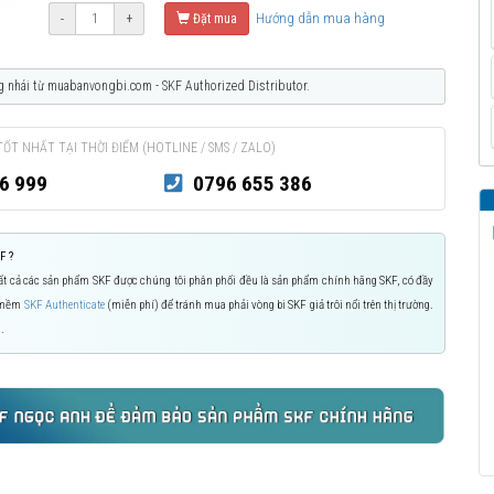
Hướng dẫn mua hàng
-
+
Đặt mua
g nhái từ muabanvongbi.com - SKF Authorized Distributor.
TỐT NHẤT TẠI THỜI ĐIỂM (HOTLINE / SMS / ZALO)
6 999
0796 655 386
F ?
 Tất cả các sản phẩm SKF được chúng tôi phân phối đều là sản phẩm chính hãng SKF, có đầy
n mềm
SKF Authenticate
(miễn phí) để tránh mua phải vòng bi SKF giả trôi nổi trên thị trường.
.