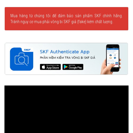
Mua hàng từ chúng tôi để đảm bảo sản phẩm SKF chính hãng.
Tránh nguy cơ mua phải vòng bi SKF giả (fake) kém chất lượng.