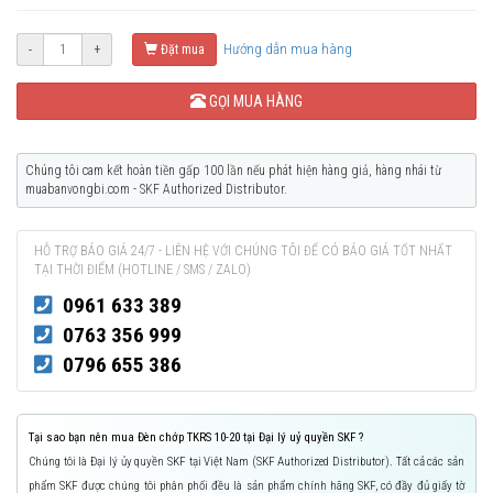
Hướng dẫn mua hàng
-
+
Đặt mua
GỌI MUA HÀNG
Chúng tôi cam kết hoàn tiền gấp 100 lần nếu phát hiện hàng giả, hàng nhái từ
muabanvongbi.com - SKF Authorized Distributor.
HỖ TRỢ BÁO GIÁ 24/7 - LIÊN HỆ VỚI CHÚNG TÔI ĐỂ CÓ BÁO GIÁ TỐT NHẤT
TẠI THỜI ĐIỂM (HOTLINE / SMS / ZALO)
0961 633 389
0763 356 999
0796 655 386
Tại sao bạn nên mua Đèn chớp TKRS 10-20 tại Đại lý uỷ quyền SKF ?
Chúng tôi là Đại lý ủy quyền SKF tại Việt Nam (SKF Authorized Distributor). Tất cả các sản
phẩm SKF được chúng tôi phân phối đều là sản phẩm chính hãng SKF, có đầy đủ giấy tờ