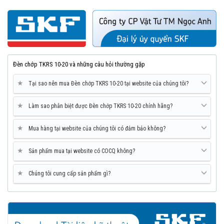
alphanumeric
Display update
continuous
Controls
Power, x2, x1/2, phase shift,
external
Đèn chớp TKRS 10-20 và những câu hỏi thường gặp
trigger, pulse length and memory
External trigger input
0–5 V TTL type via stereo phono
★
Tại sao nên mua Đèn chớp TKRS 10-20 tại website của chúng tôi?
jack
★
Làm sao phân biệt được Đèn chớp TKRS 10-20 chính hãng?
EXTL. trigger to flash delay
5 ms maximum
Clock output 0–5 V TTL
Type signal via stereo phono jack
★
Mua hàng tại website của chúng tôi có đảm bảo không?
Weight unit
600 g (1 lb, 5 oz.)
★
Sản phẩm mua tại website có COCQ không?
Total weight incl. carrying case
1,9 kg (4.2 lb)
Case dimensions
360 x 110 x 260 mm (14.2 x 4.3 x
★
Chúng tôi cung cấp sản phẩm gì?
10.2 in.)
Operating temperature
0 to 45 °C (32 to 113 °F)
Storage temperature
–20 to +45 °C (–4 to +113 °F)