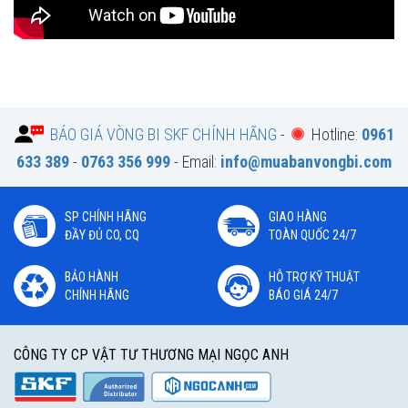
BÁO GIÁ VÒNG BI SKF CHÍNH HÃNG
-
Hotline:
0961
633 389
-
0763 356 999
- Email:
info@muabanvongbi.com
SP CHÍNH HÃNG
GIAO HÀNG
ĐẦY ĐỦ CO, CQ
TOÀN QUỐC 24/7
BẢO HÀNH
HỖ TRỢ KỸ THUẬT
CHÍNH HÃNG
BÁO GIÁ 24/7
CÔNG TY CP VẬT TƯ THƯƠNG MẠI NGỌC ANH