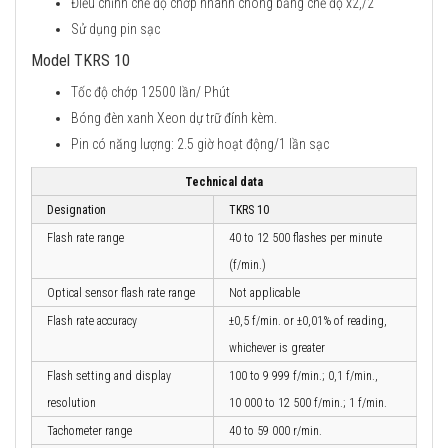
Điều chỉnh chế độ chớp nhanh chóng bằng chế độ x2,/2
Sử dụng pin sạc
Model TKRS 10
Tốc độ chớp 12500 lần/ Phút
Bóng đèn xanh Xeon dự trữ đính kèm.
Pin có năng lượng: 2.5 giờ hoạt động/1 lần sạc
Technical data
Designation
TKRS 10
Flash rate range
40 to 12 500 flashes per minute
(f/min.)
Optical sensor flash rate range
Not applicable
Flash rate accuracy
±0,5 f/min. or ±0,01% of reading,
whichever is greater
Flash setting and display
100 to 9 999 f/min.; 0,1 f/min.,
resolution
10 000 to 12 500 f/min.; 1 f/min.
Tachometer range
40 to 59 000 r/min.