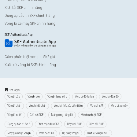
Xích tải SKF chính hãng
Dụng cụ bảo trì SKF chính hãng
Vòng bi xe máy SKF chính hãng
SKF Authenticate App
Cách phân biệt vòng bi SKF giả
Xuất xứ vòng bi SKF chính hãng
Hot keys:
Vòng bi cầu
Vòng bi côn
Vòng bi tang trống
Vòng bi đỡ tự lựa
Vòng bi đũa đỡ
Vòng bi chặn
Vòng bi đỡ chặn
Vòng bi tiếp xúc bốn điểm
Vòng bi YAR
Vòng bi xe máy
Vòng bi xe tải
Gối đỡ SKF
Măng xông - Ống lót
Mỡ chịu nhiệt SKF
Dụng cụ bảo trì SKF
Phớt chặn dầu SKF
Dây đai SKF
Xích tải SKF
Máy gia nhiệt vòng bi
Vam cảo SKF
Bộ đóng vòng bi
Xuất xứ vòng bi SKF