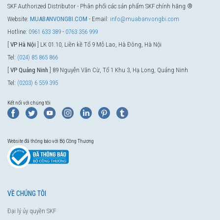
SKF Authorized Distributor - Phân phối các sản phẩm SKF chính hãng ®
Website:
MUABANVONGBI.COM
- Email:
info@muabanvongbi.com
Hotline:
0961 633 389
-
0763 356 999
[
VP Hà Nội
] LK 01.10, Liền kề Tổ 9 Mỗ Lao, Hà Đông, Hà Nội
Tel:
(024) 85 865 866
[
VP Quảng Ninh
] 89 Nguyễn Văn Cừ, Tổ 1 Khu 3, Hạ Long, Quảng Ninh
Tel:
(0203) 6 559 395
Kết nối với chúng tôi
Website đã thông báo với Bộ Công Thương
VỀ CHÚNG TÔI
Đại lý ủy quyền SKF