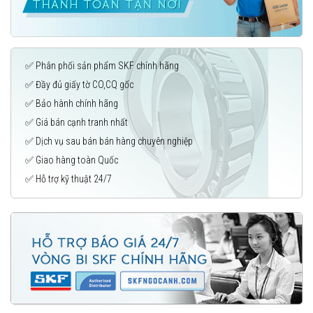
✅ Phân phối sản phẩm SKF chính hãng
✅ Đầy đủ giấy tờ CO,CQ gốc
✅ Bảo hành chính hãng
✅ Giá bán cạnh tranh nhất
Phân phối uỷ quyền các sản phẩm SKF chính hãng ®
✅ Dịch vụ sau bán bán hàng chuyên nghiệp
Website:
muabanvongbi.com
✅ Giao hàng toàn Quốc
Hotline:
096 123 8558
-
033 999 5999
✅ Hỗ trợ kỹ thuật 24/7
HN: 17 Tố Hữu, Trung Văn, Nam Từ Liêm, Hà Nội
Tel: (024) 85 865 866
QN: 89 Nguyễn Văn Cừ, Tổ 1 Khu 3, Hạ Long, Quảng Ninh
Tel: (0203) 6 559 395