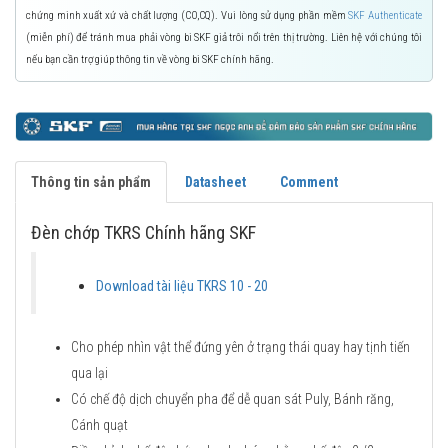
chứng minh xuất xứ và chất lượng (CO,CQ). Vui lòng sử dụng phần mềm
SKF Authenticate
(miễn phí) để tránh mua phải vòng bi SKF giả trôi nổi trên thị trường. Liên hệ với chúng tôi
nếu bạn cần trợ giúp thông tin về vòng bi SKF chính hãng.
Thông tin sản phẩm
Datasheet
Comment
Đèn chớp TKRS Chính hãng SKF
Download tài liệu TKRS 10 - 20
Cho phép nhìn vật thể đứng yên ở trạng thái quay hay tịnh tiến
qua lại
Có chế độ dịch chuyển pha để dễ quan sát Puly, Bánh răng,
Cánh quạt