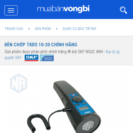
Toggle
navigation
TRANG CHỦ
SẢN PHẨM
DỤNG CỤ BẢO TRÌ SKF
ĐÈN CHỚP TKRS 10-20 CHÍNH HÃNG
Sản phẩm được phân phối chính hãng ® bởi SKF NGỌC ANH -
Đại lý uỷ
quyền SKF