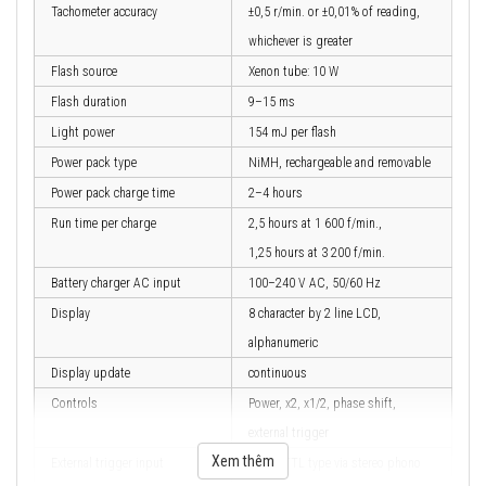
Tachometer accuracy
±0,5 r/min. or ±0,01% of reading,
whichever is greater
Flash source
Xenon tube: 10 W
Flash duration
9–15 ms
Light power
154 mJ per flash
Power pack type
NiMH, rechargeable and removable
Power pack charge time
2–4 hours
Run time per charge
2,5 hours at 1 600 f/min.,
1,25 hours at 3 200 f/min.
Battery charger AC input
100–240 V AC, 50/60 Hz
Display
8 character by 2 line LCD,
alphanumeric
Display update
continuous
Controls
Power, x2, x1/2, phase shift,
external trigger
Xem thêm
External trigger input
0–5 V TTL type via stereo phono