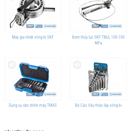
Máy gia nhiệt vòng bi SKF
Bơm thủy lực SKF TMJL 100-100
Model TKRS 20
MPa
Sử dụng đèn LED ít hao Pin: 12 giờ hoạt động/ 1 lần sạc
Tốc độ chớp 300.000 lần/ phút, ánh sáng đèn mạnh
Đính kèm sensor laser có thể dùng đo tốc độ bằng quang học
Nhớ 10 cách chỉnh chế độ chớp
Nối qua SKF Microlog ( Dùng thêm dây TKRS 1)
Technical data
Designation
TKRS 20
Dụng cụ căn chỉnh máy TMAS
Bộ Cảo Vấu tháo lắp vòng bi
Flash rate range
30 to 300 000 flashes per minute
(f/min.)
Optical sensor flash rate range
30 to 100 000 f/min.