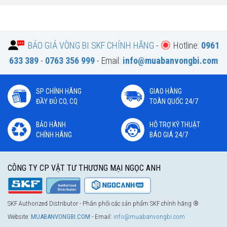
BÁO GIÁ VÒNG BI SKF CHÍNH HÃNG
-
Hotline:
0961
633 389
-
0763 356 999
- Email:
info@muabanvongbi.com
SP CHÍNH HÃNG
GIAO HÀNG
ĐẦY ĐỦ CO, CQ
TOÀN QUỐC 24/7
BẢO HÀNH
HỖ TRỢ KỸ THUẬT
CHÍNH HÃNG
BÁO GIÁ 24/7
CÔNG TY CP VẬT TƯ THƯƠNG MẠI NGỌC ANH
SKF Authorized Distributor - Phân phối các sản phẩm SKF chính hãng ®
Website:
MUABANVONGBI.COM
- Email:
info@muabanvongbi.com