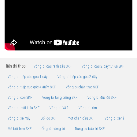
Hiển thị theo:
Vòng bi cầu rãnh sâu SKF
Vòng bi cầu 2 dãy tự lựa SKF
Vòng bi tiếp xúc góc 1 dãy
Vòng bi tiếp xúc góc 2 dãy
Vòng bi tiếp xúc góc 4 điểm SKF
Vòng bi chặn trục SKF
Vòng bi côn SKF
Vòng bi tang trống SKF
Vòng bi đũa đỡ SKF
Vòng bi mắt trâu SKF
Vòng bi YAR
Vòng bi kim
Vòng bi xe máy
Gối đỡ SKF
Phớt chặn dầu SKF
Vòng bi xe tải
Mỡ bôi trơn SKF
Ống lót vòng bi
Dụng cụ bảo trì SKF