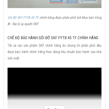
Gối đỡ SKF FYTB 45 TF
chính hãng được phân phối bởi Mua bán Vòng
Bi - Đại lý ủy quyền SKF.
CHẾ ĐỘ BẢO HÀNH GỐI ĐỠ SKF FYTB 45 TF CHÍNH HÃNG
Tất cả các sản phẩm SKF chính hãng do chúng tôi phân phối đều
được bảo hành chính hãng theo đúng tiêu chuẩn bảo hành của nhà
sản xuất.