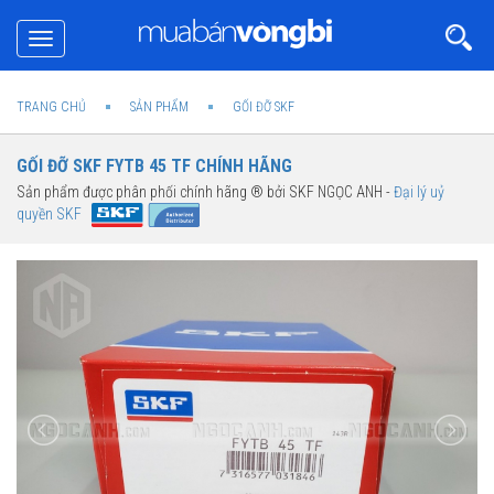
Toggle
navigation
TRANG CHỦ
SẢN PHẨM
GỐI ĐỠ SKF
GỐI ĐỠ SKF FYTB 45 TF CHÍNH HÃNG
Sản phẩm được phân phối chính hãng ® bởi SKF NGỌC ANH -
Đại lý uỷ
quyền SKF