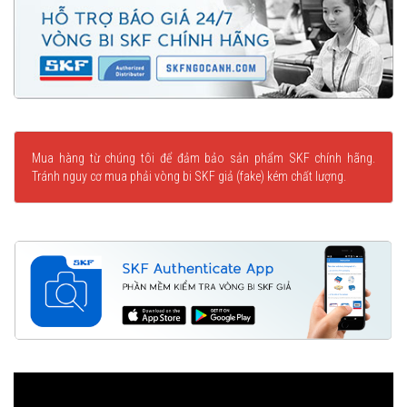
Mua hàng từ chúng tôi để đảm bảo sản phẩm SKF chính hãng.
Tránh nguy cơ mua phải vòng bi SKF giả (fake) kém chất lượng.