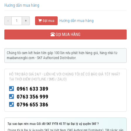
Hướng dẫn mua hàng
Hướng dẫn mua hàng
-
+
Đặt mua
GỌI MUA HÀNG
Chúng tôi cam kết hoàn tiền gấp 100 lần nếu phát hiện hàng giả, hàng nhái từ
muabanvongbi.com - SKF Authorized Distributor.
HỖ TRỢ BÁO GIÁ 24/7 - LIÊN HỆ VỚI CHÚNG TÔI ĐỂ CÓ BÁO GIÁ TỐT NHẤT
TẠI THỜI ĐIỂM (HOTLINE / SMS / ZALO)
0961 633 389
0763 356 999
0796 655 386
Tại sao bạn nên mua Gối đỡ SKF FYTB 45 TF tại Đại lý uỷ quyền SKF ?
Chúng tôi là Đại lý ủy quyền SKF tại Việt Nam (SKF Authorized Distributor). Tất cả các sản