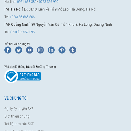
Hotline:
0961 633 389
-
0763 356 999
[
VP Hà Nội
] LK 01.10, Liền kề Tổ 9 Mỗ Lao, Hà Đông, Hà Nội
Tel:
(024) 85 865 866
[
VP Quảng Ninh
] 89 Nguyễn Văn Cừ, Tổ 1 Khu 3, Hạ Long, Quảng Ninh
Tel:
(0203) 6 559 395
Kết nối với chúng tôi
Website đã thông báo với Bộ Công Thương
VỀ CHÚNG TÔI
Đại lý ủy quyền SKF
Giới thiệu chung
Tài liệu tra cứu SKF