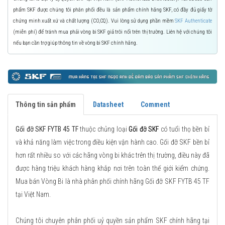
phẩm SKF được chúng tôi phân phối đều là sản phẩm chính hãng SKF, có đầy đủ giấy tờ
chứng minh xuất xứ và chất lượng (CO,CQ). Vui lòng sử dụng phần mềm
SKF Authenticate
(miễn phí) để tránh mua phải vòng bi SKF giả trôi nổi trên thị trường. Liên hệ với chúng tôi
nếu bạn cần trợ giúp thông tin về vòng bi SKF chính hãng.
Thông tin sản phẩm
Datasheet
Comment
Gối đỡ SKF FYTB 45 TF
thuộc chủng loại
Gối đỡ SKF
có tuổi thọ bền bỉ
và khả năng làm việc trong điều kiện vận hành cao. Gối đỡ SKF bền bỉ
hơn rất nhiều so với các hãng vòng bi khác trên thị trường, điều này đã
được hàng triệu khách hàng khắp nơi trên toàn thế giới kiểm chứng.
Mua bán Vòng Bi là nhà phân phối chính hãng Gối đỡ SKF FYTB 45 TF
tại Việt Nam.
Chúng tôi chuyên phân phối uỷ quyền sản phẩm SKF chính hãng tại