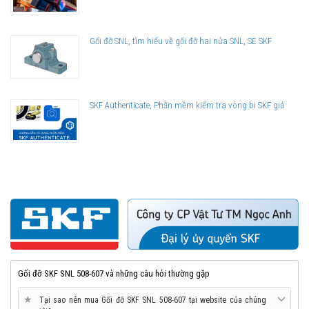
Gối đỡ SNL, tìm hiểu về gối đỡ hai nửa SNL, SE SKF
SKF Authenticate, Phần mềm kiểm tra vòng bi SKF giả
Gối đỡ SKF SNL 508-607 và những câu hỏi thường gặp
★
Tại sao nên mua Gối đỡ SKF SNL 508-607 tại website của chúng