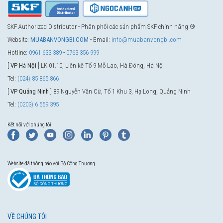
SKF Authorized Distributor - Phân phối các sản phẩm SKF chính hãng ®
Website:
MUABANVONGBI.COM
- Email:
info@muabanvongbi.com
Hotline:
0961 633 389
-
0763 356 999
[
VP Hà Nội
] LK 01.10, Liền kề Tổ 9 Mỗ Lao, Hà Đông, Hà Nội
Tel:
(024) 85 865 866
[
VP Quảng Ninh
] 89 Nguyễn Văn Cừ, Tổ 1 Khu 3, Hạ Long, Quảng Ninh
Tel:
(0203) 6 559 395
Kết nối với chúng tôi
Website đã thông báo với Bộ Công Thương
VỀ CHÚNG TÔI