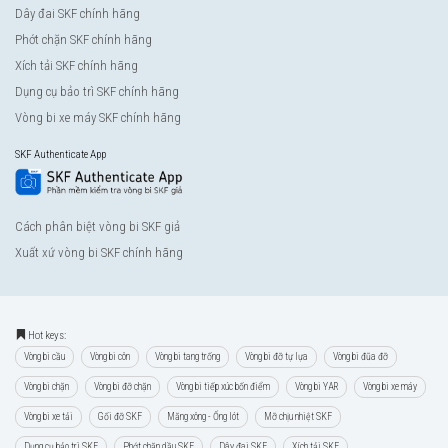
Dây đai SKF chính hãng
Phớt chặn SKF chính hãng
Xích tải SKF chính hãng
Dụng cụ bảo trì SKF chính hãng
Vòng bi xe máy SKF chính hãng
SKF Authenticate App
Cách phân biệt vòng bi SKF giả
Xuất xứ vòng bi SKF chính hãng
Hot keys:
Vòng bi cầu
Vòng bi côn
Vòng bi tang trống
Vòng bi đỡ tự lựa
Vòng bi đũa đỡ
Vòng bi chặn
Vòng bi đỡ chặn
Vòng bi tiếp xúc bốn điểm
Vòng bi YAR
Vòng bi xe máy
Vòng bi xe tải
Gối đỡ SKF
Măng xông - Ống lót
Mỡ chịu nhiệt SKF
Dụng cụ bảo trì SKF
Phớt chặn dầu SKF
Dây đai SKF
Xích tải SKF