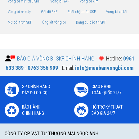
Vòng bi mắt trâu SKF
Vòng bi YAR
Vòng bi kim
Vòng bi xe máy
Gối đỡ SKF
Phớt chặn dầu SKF
Vòng bi xe tải
Mỡ bôi trơn SKF
Ống lót vòng bi
Dụng cụ bảo trì SKF
BÁO GIÁ VÒNG BI SKF CHÍNH HÃNG
-
Hotline:
0961
633 389
-
0763 356 999
- Email:
info@muabanvongbi.com
SP CHÍNH HÃNG
GIAO HÀNG
ĐẦY ĐỦ CO, CQ
TOÀN QUỐC 24/7
BẢO HÀNH
HỖ TRỢ KỸ THUẬT
CHÍNH HÃNG
BÁO GIÁ 24/7
CÔNG TY CP VẬT TƯ THƯƠNG MẠI NGỌC ANH