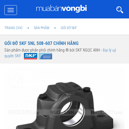
Toggle
navigation
TRANG CHỦ
SẢN PHẨM
GỐI ĐỠ SKF
GỐI ĐỠ SKF SNL 508-607 CHÍNH HÃNG
Sản phẩm được phân phối chính hãng ® bởi SKF NGỌC ANH -
Đại lý uỷ
quyền SKF