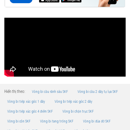
Hiển thị theo:
Vòng bi cầu rãnh sâu SKF
Vòng bi cầu 2 dãy tự lựa SKF
Vòng bi tiếp xúc góc 1 dãy
Vòng bi tiếp xúc góc 2 dãy
Vòng bi tiếp xúc góc 4 điểm SKF
Vòng bi chặn trục SKF
Vòng bi côn SKF
Vòng bi tang trống SKF
Vòng bi đũa đỡ SKF