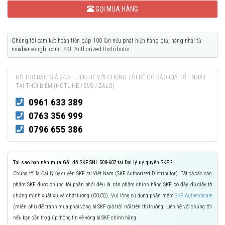
GỌI MUA HÀNG
Chúng tôi cam kết hoàn tiền gấp 100 lần nếu phát hiện hàng giả, hàng nhái từ
muabanvongbi.com - SKF Authorized Distributor.
HỖ TRỢ BÁO GIÁ 24/7 - LIÊN HỆ VỚI CHÚNG TÔI ĐỂ CÓ BÁO GIÁ TỐT NHẤT
TẠI THỜI ĐIỂM (HOTLINE / SMS / ZALO)
0961 633 389
0763 356 999
0796 655 386
Tại sao bạn nên mua Gối đỡ SKF SNL 508-607 tại Đại lý uỷ quyền SKF ?
Chúng tôi là Đại lý ủy quyền SKF tại Việt Nam (SKF Authorized Distributor). Tất cả các sản
phẩm SKF được chúng tôi phân phối đều là sản phẩm chính hãng SKF, có đầy đủ giấy tờ
chứng minh xuất xứ và chất lượng (CO,CQ). Vui lòng sử dụng phần mềm
SKF Authenticate
(miễn phí) để tránh mua phải vòng bi SKF giả trôi nổi trên thị trường. Liên hệ với chúng tôi
nếu bạn cần trợ giúp thông tin về vòng bi SKF chính hãng.