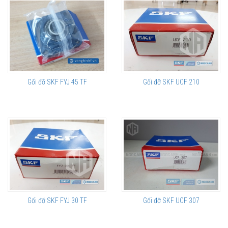
Muabanvongbi.com - Đại lý ủy quyền SKF chính hãng
Chuyên phân phối các loại gối đỡ hai nửa SNL, SE... chính hãng.
Add: 17 Tố Hữu, Trung Văn, Nam Từ Liêm, Hà Nội.
Hotline: 096 123 8558 - 033 999 5999
Email:
info@muabanvongbi.com
Gối đỡ SKF FYJ 45 TF
Gối đỡ SKF UCF 210
Gối đỡ SKF FYJ 30 TF
Gối đỡ SKF UCF 307