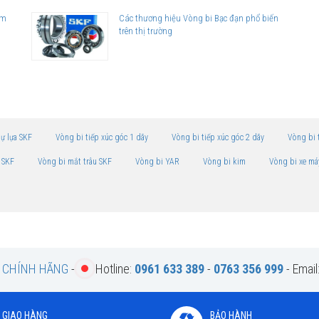
am
Các thương hiệu Vòng bi Bạc đạn phổ biến
trên thị trường
tự lựa SKF
Vòng bi tiếp xúc góc 1 dãy
Vòng bi tiếp xúc góc 2 dãy
Vòng bi 
 SKF
Vòng bi mắt trâu SKF
Vòng bi YAR
Vòng bi kim
Vòng bi xe má
F CHÍNH HÃNG
-
Hotline:
0961 633 389
-
0763 356 999
- Email
GIAO HÀNG
BẢO HÀNH