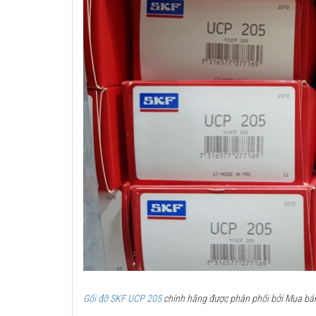
Gối đỡ SKF UCP 205
chính hãng được phân phối bởi Mua bán 