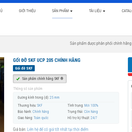
HỦ
GIỚI THIỆU
SẢN PHẨM
TÀI LIỆU
CATA
Sản phẩm được phân phối chính hãn
GỐI ĐỠ SKF UCP 205 CHÍNH HÃNG
Gối đỡ SKF
Sản phẩm chính hãng SKF ®
Thông số sản phẩm
Đường kính trong (d):
25 mm
Thương hiệu:
SKF
Tình trạng:
Mới 100%
Bảo hành:
Chính hãng
Trạng thái:
Còn hàng
Giao hàng:
Toàn quốc
Hỗ trợ kỹ thuật:
24/7
Giá bán:
Liên hệ để có giá tốt nhất tại thời điểm