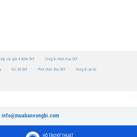
tiếp xúc góc 4 điểm SKF
Vòng bi chặn trục SKF
y
Gối đỡ SKF
Phớt chặn dầu SKF
Vòng bi xe tải
:
info@muabanvongbi.com
HỖ TRỢ KỸ THUẬT