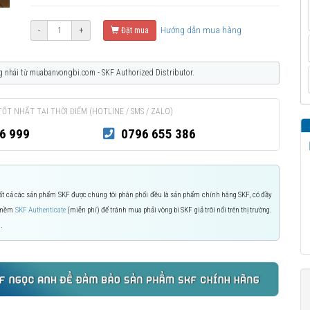
Hướng dẫn mua hàng
-
+
Đặt mua
g nhái từ muabanvongbi.com - SKF Authorized Distributor.
TỐT NHẤT TẠI THỜI ĐIỂM (HOTLINE / SMS / ZALO)
6 999
0796 655 386
 Tất cả các sản phẩm SKF được chúng tôi phân phối đều là sản phẩm chính hãng SKF, có đầy
n mềm
SKF Authenticate
(miễn phí) để tránh mua phải vòng bi SKF giả trôi nổi trên thị trường.
.