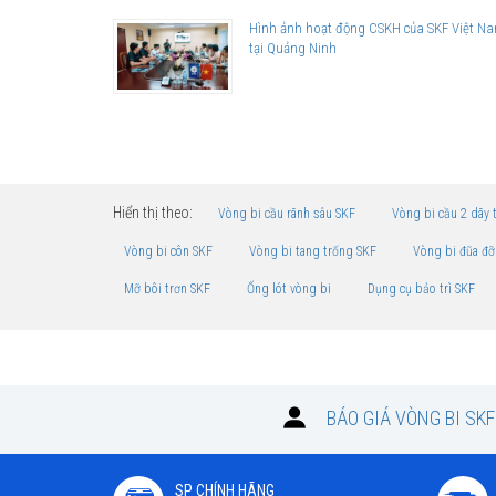
Hình ảnh hoạt động CSKH của SKF Việt N
tại Quảng Ninh
Hiển thị theo:
Vòng bi cầu rãnh sâu SKF
Vòng bi cầu 2 dãy 
Vòng bi côn SKF
Vòng bi tang trống SKF
Vòng bi đũa đỡ
Mỡ bôi trơn SKF
Ống lót vòng bi
Dụng cụ bảo trì SKF
BÁO GIÁ VÒNG BI SK
SP CHÍNH HÃNG