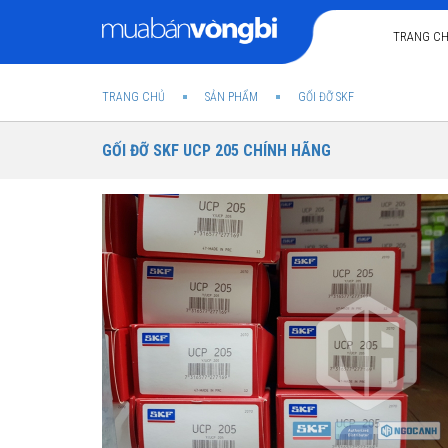
TRANG C
TRANG CHỦ
SẢN PHẨM
GỐI ĐỠ SKF
GỐI ĐỠ SKF UCP 205 CHÍNH HÃNG