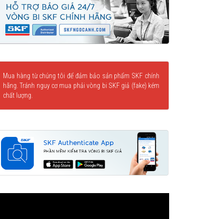
Mua hàng từ chúng tôi để đảm bảo sản phẩm SKF chính
hãng. Tránh nguy cơ mua phải vòng bi SKF giả (fake) kém
chất lượng.