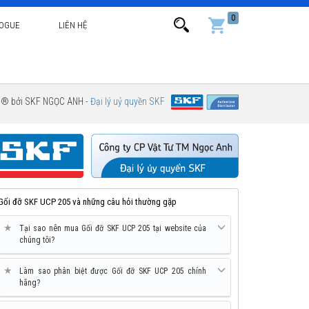
0
LOGUE
LIÊN HỆ
g ® bởi SKF NGỌC ANH -
Đại lý uỷ quyền SKF
Gối đỡ SKF UCP 205 và những câu hỏi thường gặp
★
Tại sao nên mua Gối đỡ SKF UCP 205 tại website của
chúng tôi?
★
Làm sao phân biệt được Gối đỡ SKF UCP 205 chính
hãng?