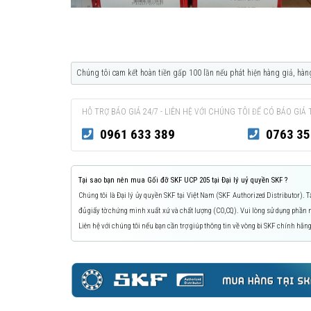
Chúng tôi cam kết hoàn tiền gấp 100 lần nếu phát hiện hàng giả, hàn
HỖ TRỢ BÁO GIÁ 24/7 - LIÊN HỆ VỚI CHÚNG TÔI ĐỂ CÓ BÁO GIÁ 
0961 633 389
0763 35
Tại sao bạn nên mua Gối đỡ SKF UCP 205 tại Đại lý uỷ quyền SKF ?
Chúng tôi là Đại lý ủy quyền SKF tại Việt Nam (SKF Authorized Distributor).
đủ giấy tờ chứng minh xuất xứ và chất lượng (CO,CQ). Vui lòng sử dụng phầ
Liên hệ với chúng tôi nếu bạn cần trợ giúp thông tin về vòng bi SKF chính hãng