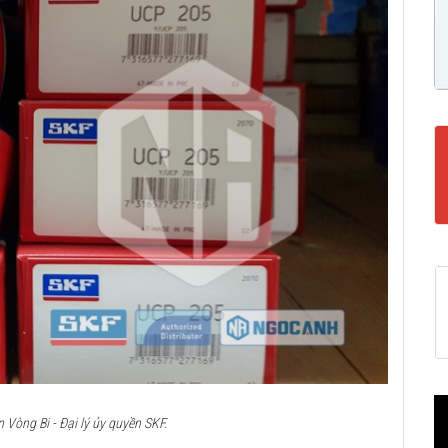
Vòng Bi - Đại lý ủy quyền SKF.