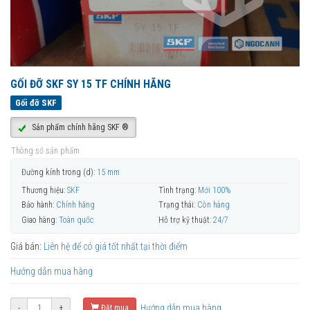
GỐI ĐỠ SKF SY 15 TF CHÍNH HÃNG
Gối đỡ SKF
Sản phẩm chính hãng SKF ®
Thông số sản phẩm
Đường kính trong (d):
15 mm
Thương hiệu:
SKF
Tình trạng:
Mới 100%
Bảo hành:
Chính hãng
Trạng thái:
Còn hàng
Giao hàng:
Toàn quốc
Hỗ trợ kỹ thuật:
24/7
Giá bán:
Liên hệ để có giá tốt nhất tại thời điểm
Hướng dẫn mua hàng
Hướng dẫn mua hàng
-
+
Đặt mua