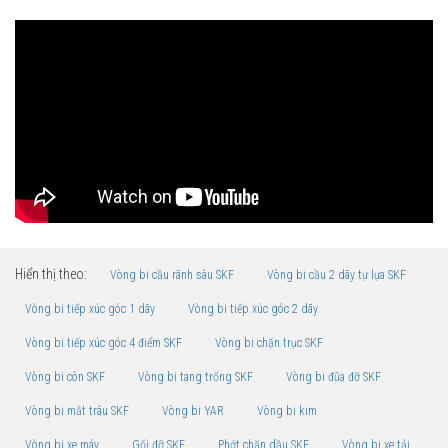
Hiển thị theo:
Vòng bi cầu rãnh sâu SKF
Vòng bi cầu 2 dãy tự lựa SKF
Vòng bi tiếp xúc góc 1 dãy
Vòng bi tiếp xúc góc 2 dãy
Vòng bi tiếp xúc góc 4 điểm SKF
Vòng bi chặn trục SKF
Vòng bi côn SKF
Vòng bi tang trống SKF
Vòng bi đũa đỡ SKF
Vòng bi mắt trâu SKF
Vòng bi YAR
Vòng bi kim
Vòng bi xe máy
Gối đỡ SKF
Phớt chặn dầu SKF
Vòng bi xe tải