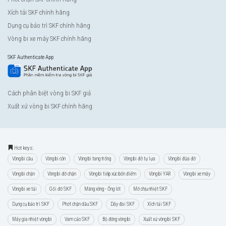
Xích tải SKF chính hãng
Dụng cụ bảo trì SKF chính hãng
Vòng bi xe máy SKF chính hãng
SKF Authenticate App
Cách phân biệt vòng bi SKF giả
Xuất xứ vòng bi SKF chính hãng
Hot keys:
Vòng bi cầu
Vòng bi côn
Vòng bi tang trống
Vòng bi đỡ tự lựa
Vòng bi đũa đỡ
Vòng bi chặn
Vòng bi đỡ chặn
Vòng bi tiếp xúc bốn điểm
Vòng bi YAR
Vòng bi xe máy
Vòng bi xe tải
Gối đỡ SKF
Măng xông - Ống lót
Mỡ chịu nhiệt SKF
Dụng cụ bảo trì SKF
Phớt chặn dầu SKF
Dây đai SKF
Xích tải SKF
Máy gia nhiệt vòng bi
Vam cảo SKF
Bộ đóng vòng bi
Xuất xứ vòng bi SKF