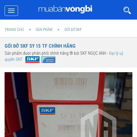
Toggle
navigation
TRANG CHỦ
SẢN PHẨM
GỐI ĐỠ SKF
GỐI ĐỠ SKF SY 15 TF CHÍNH HÃNG
Sản phẩm được phân phối chính hãng ® bởi SKF NGỌC ANH -
Đại lý uỷ
quyền SKF