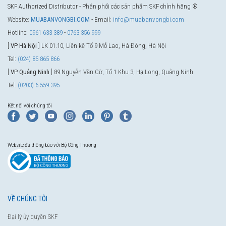
SKF Authorized Distributor - Phân phối các sản phẩm SKF chính hãng ®
Website:
MUABANVONGBI.COM
- Email:
info@muabanvongbi.com
Hotline:
0961 633 389
-
0763 356 999
[
VP Hà Nội
] LK 01.10, Liền kề Tổ 9 Mỗ Lao, Hà Đông, Hà Nội
Tel:
(024) 85 865 866
[
VP Quảng Ninh
] 89 Nguyễn Văn Cừ, Tổ 1 Khu 3, Hạ Long, Quảng Ninh
Tel:
(0203) 6 559 395
Kết nối với chúng tôi
Website đã thông báo với Bộ Công Thương
VỀ CHÚNG TÔI
Đại lý ủy quyền SKF