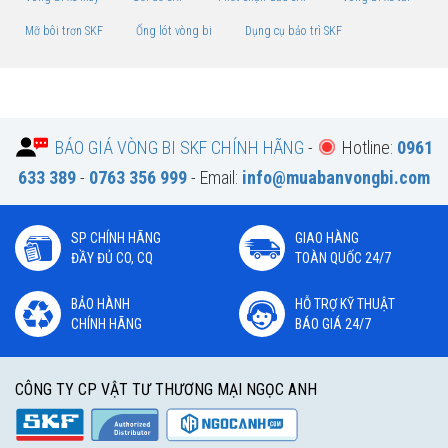
Mỡ bôi trơn SKF
Ống lót vòng bi
Dụng cụ bảo trì SKF
BÁO GIÁ VÒNG BI SKF CHÍNH HÃNG
-
Hotline:
0961
633 389
-
0763 356 999
- Email:
info@muabanvongbi.com
SP CHÍNH HÃNG
GIAO HÀNG
ĐẦY ĐỦ CO, CQ
TOÀN QUỐC 24/7
BẢO HÀNH
HỖ TRỢ KỸ THUẬT
CHÍNH HÃNG
BÁO GIÁ 24/7
CÔNG TY CP VẬT TƯ THƯƠNG MẠI NGỌC ANH