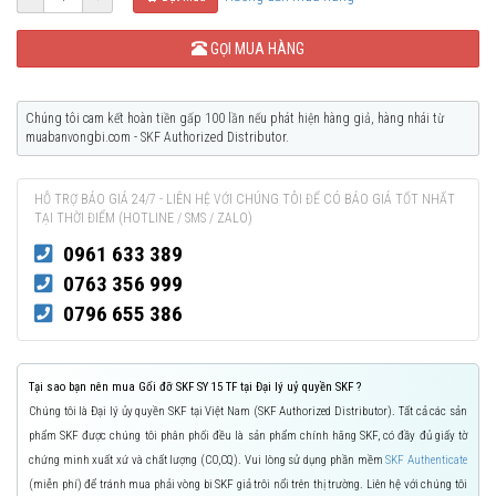
GỌI MUA HÀNG
Chúng tôi cam kết hoàn tiền gấp 100 lần nếu phát hiện hàng giả, hàng nhái từ
muabanvongbi.com - SKF Authorized Distributor.
HỖ TRỢ BÁO GIÁ 24/7 - LIÊN HỆ VỚI CHÚNG TÔI ĐỂ CÓ BÁO GIÁ TỐT NHẤT
TẠI THỜI ĐIỂM (HOTLINE / SMS / ZALO)
0961 633 389
0763 356 999
0796 655 386
Tại sao bạn nên mua Gối đỡ SKF SY 15 TF tại Đại lý uỷ quyền SKF ?
Chúng tôi là Đại lý ủy quyền SKF tại Việt Nam (SKF Authorized Distributor). Tất cả các sản
phẩm SKF được chúng tôi phân phối đều là sản phẩm chính hãng SKF, có đầy đủ giấy tờ
chứng minh xuất xứ và chất lượng (CO,CQ). Vui lòng sử dụng phần mềm
SKF Authenticate
(miễn phí) để tránh mua phải vòng bi SKF giả trôi nổi trên thị trường. Liên hệ với chúng tôi