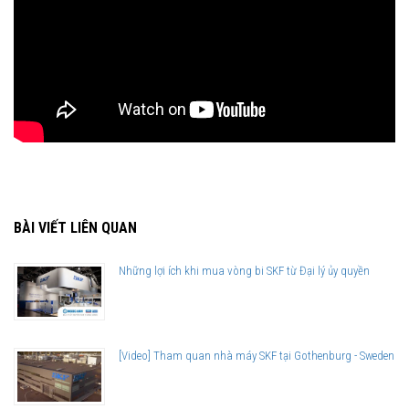
BÀI VIẾT LIÊN QUAN
Những lợi ích khi mua vòng bi SKF từ Đại lý ủy quyền
[Video] Tham quan nhà máy SKF tại Gothenburg - Sweden