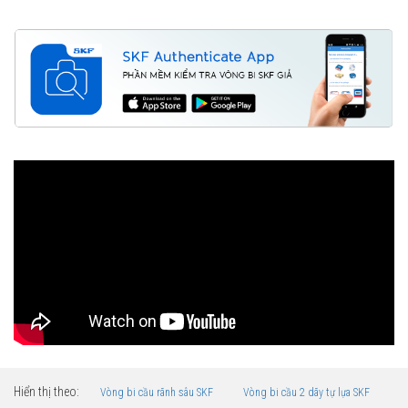
Hiển thị theo:
Vòng bi cầu rãnh sâu SKF
Vòng bi cầu 2 dãy tự lựa SKF