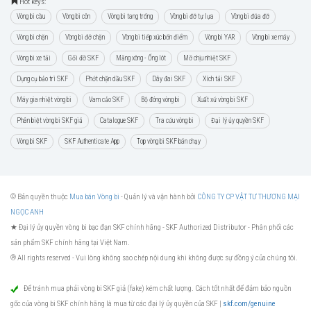
Hot keys:
Vòng bi cầu
Vòng bi côn
Vòng bi tang trống
Vòng bi đỡ tự lựa
Vòng bi đũa đỡ
Vòng bi chặn
Vòng bi đỡ chặn
Vòng bi tiếp xúc bốn điểm
Vòng bi YAR
Vòng bi xe máy
Vòng bi xe tải
Gối đỡ SKF
Măng xông - Ống lót
Mỡ chịu nhiệt SKF
Dụng cụ bảo trì SKF
Phớt chặn dầu SKF
Dây đai SKF
Xích tải SKF
Máy gia nhiệt vòng bi
Vam cảo SKF
Bộ đóng vòng bi
Xuất xứ vòng bi SKF
Phân biệt vòng bi SKF giả
Catalogue SKF
Tra cứu vòng bi
Đại lý ủy quyền SKF
Vòng bi SKF
SKF Authenticate App
Top vòng bi SKF bán chạy
© Bản quyền thuộc
Mua bán Vòng bi
- Quản lý và vận hành bởi
CÔNG TY CP VẬT TƯ THƯƠNG MẠI
NGỌC ANH
★ Đại lý ủy quyền vòng bi bạc đạn SKF chính hãng -
SKF Authorized Distributor
- Phân phối các
sản phẩm SKF chính hãng tại Việt Nam.
® All rights reserved - Vui lòng không sao chép nội dung khi không được sự đồng ý của chúng tôi.
Để tránh mua phải vòng bi SKF giả (fake) kém chất lượng. Cách tốt nhất để đảm bảo nguồn
gốc của vòng bi SKF chính hãng là mua từ các đại lý ủy quyền của SKF |
skf.com/genuine