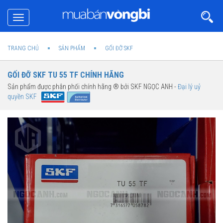
Toggle
navigation
TRANG CHỦ
SẢN PHẨM
GỐI ĐỠ SKF
GỐI ĐỠ SKF TU 55 TF CHÍNH HÃNG
Sản phẩm được phân phối chính hãng ® bởi SKF NGỌC ANH -
Đại lý uỷ
quyền SKF