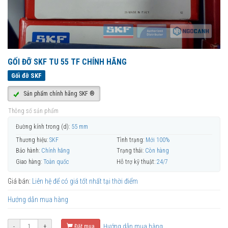
GỐI ĐỠ SKF TU 55 TF CHÍNH HÃNG
Gối đỡ SKF
Sản phẩm chính hãng SKF ®
Thông số sản phẩm
Đường kính trong (d):
55 mm
Thương hiệu:
SKF
Tình trạng:
Mới 100%
Bảo hành:
Chính hãng
Trạng thái:
Còn hàng
Giao hàng:
Toàn quốc
Hỗ trợ kỹ thuật:
24/7
Giá bán:
Liên hệ để có giá tốt nhất tại thời điểm
Hướng dẫn mua hàng
Hướng dẫn mua hàng
-
+
Đặt mua