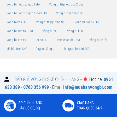
Vòng bi tiếp xúc góc 1 dãy
Vòng bi tiếp xúc góc 2 dãy
Vòng bi tiếp xúc góc 4 điểm SKF
Vòng bi chặn trục SKF
Vòng bi côn SKF
Vòng bi tang trống SKF
Vòng bi đũa đỡ SKF
Vòng bi mắt trâu SKF
Vòng bi YAR
Vòng bi kim
Vòng bi xe máy
Gối đỡ SKF
Phớt chặn dầu SKF
Vòng bi xe tải
Mỡ bôi trơn SKF
Ống lót vòng bi
Dụng cụ bảo trì SKF
BÁO GIÁ VÒNG BI SKF CHÍNH HÃNG
-
Hotline:
0961
633 389
-
0763 356 999
- Email:
info@muabanvongbi.com
SP CHÍNH HÃNG
GIAO HÀNG
ĐẦY ĐỦ CO, CQ
TOÀN QUỐC 24/7