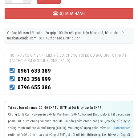
GỌI MUA HÀNG
Chúng tôi cam kết hoàn tiền gấp 100 lần nếu phát hiện hàng giả, hàng nhái từ
muabanvongbi.com - SKF Authorized Distributor.
HỖ TRỢ BÁO GIÁ 24/7 - LIÊN HỆ VỚI CHÚNG TÔI ĐỂ CÓ BÁO GIÁ TỐT NHẤT
TẠI THỜI ĐIỂM (HOTLINE / SMS / ZALO)
0961 633 389
0763 356 999
0796 655 386
Tại sao bạn nên mua Gối đỡ SKF TU 55 TF tại Đại lý uỷ quyền SKF ?
Chúng tôi là Đại lý ủy quyền SKF tại Việt Nam (SKF Authorized Distributor). Tất cả các sản
phẩm SKF được chúng tôi phân phối đều là sản phẩm chính hãng SKF, có đầy đủ giấy tờ
chứng minh xuất xứ và chất lượng (CO,CQ). Vui lòng sử dụng phần mềm
SKF Authenticate
(miễn phí) để tránh mua phải vòng bi SKF giả trôi nổi trên thị trường. Liên hệ với chúng tôi