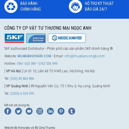
BẢO HÀNH
HỖ TRỢ KỸ THUẬT
CHÍNH HÃNG
BÁO GIÁ 24/7
CÔNG TY CP VẬT TƯ THƯƠNG MẠI NGỌC ANH
SKF Authorized Distributor - Phân phối các sản phẩm SKF chính hãng ®
Website:
MUABANVONGBI.COM
- Email:
info@muabanvongbi.com
Hotline:
0961 633 389
-
0763 356 999
[
VP Hà Nội
] LK 01.10, Liền kề Tổ 9 Mỗ Lao, Hà Đông, Hà Nội
Tel:
(024) 85 865 866
[
VP Quảng Ninh
] 89 Nguyễn Văn Cừ, Tổ 1 Khu 3, Hạ Long, Quảng Ninh
Tel:
(0203) 6 559 395
Kết nối với chúng tôi
Website đã thông báo với Bộ Công Thương