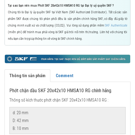
Tại sao bạn nên mua Phớt SKF 20x42x10 HMSA10 RG tại Đại lý uỷ quyền SKF ?
Chúng tôi là Đại lý ủy quyền SKF tại Việt Nam (SKF Authorized Distributor). Tất cả các sản
phẩm SKF được chúng tôi phân phối đều là sản phẩm chính hãng SKF, có đầy đủ giấy tờ
chứng minh xuất xứ và chất lượng (CO,CQ). Vui lòng sử dụng phần mềm
SKF Authenticate
(miễn phí) để tránh mua phải vòng bi SKF giả trôi nổi trên thị trường. Liên hệ với chúng tôi
nếu bạn cần trợ giúp thông tin về vòng bi SKF chính hãng.
Thông tin sản phẩm
Comment
Phớt chặn dầu SKF 20x42x10 HMSA10 RG chính hãng.
Thông số kích thước phớt chặn SKF 20x42x10 HMSA10 RG :
d: 20 mm
D: 42 mm
B: 10 mm