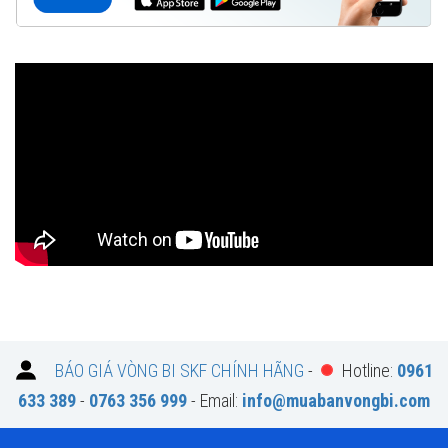
BÁO GIÁ VÒNG BI SKF CHÍNH HÃNG
-
Hotline:
0961
633 389
-
0763 356 999
- Email:
info@muabanvongbi.com