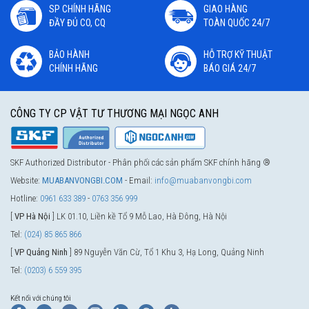
SP CHÍNH HÃNG
GIAO HÀNG
ĐẦY ĐỦ CO, CQ
TOÀN QUỐC 24/7
BẢO HÀNH
HỖ TRỢ KỸ THUẬT
CHÍNH HÃNG
BÁO GIÁ 24/7
CÔNG TY CP VẬT TƯ THƯƠNG MẠI NGỌC ANH
SKF Authorized Distributor - Phân phối các sản phẩm SKF chính hãng ®
Website:
MUABANVONGBI.COM
- Email:
info@muabanvongbi.com
Hotline:
0961 633 389
-
0763 356 999
[
VP Hà Nội
] LK 01.10, Liền kề Tổ 9 Mỗ Lao, Hà Đông, Hà Nội
Tel:
(024) 85 865 866
[
VP Quảng Ninh
] 89 Nguyễn Văn Cừ, Tổ 1 Khu 3, Hạ Long, Quảng Ninh
Tel:
(0203) 6 559 395
Kết nối với chúng tôi