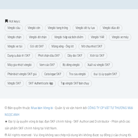
Hot keys:
Vòng bi cầu
Vòng bi côn
Vòng bi tang trống
Vòng bi đỡ tự lựa
Vòng bi đũa đỡ
Vòng bi chặn
Vòng bi đỡ chặn
Vòng bi tiếp xúc bốn điểm
Vòng bi YAR
Vòng bi xe máy
Vòng bi xe tải
Gối đỡ SKF
Măng xông - Ống lót
Mỡ chịu nhiệt SKF
Dụng cụ bảo trì SKF
Phớt chặn dầu SKF
Dây đai SKF
Xích tải SKF
Máy gia nhiệt vòng bi
Vam cảo SKF
Bộ đóng vòng bi
Xuất xứ vòng bi SKF
Phân biệt vòng bi SKF giả
Catalogue SKF
Tra cứu vòng bi
Đại lý ủy quyền SKF
Vòng bi SKF
SKF Authenticate App
Top vòng bi SKF bán chạy
© Bản quyền thuộc
Mua bán Vòng bi
- Quản lý và vận hành bởi
CÔNG TY CP VẬT TƯ THƯƠNG MẠI
NGỌC ANH
★ Đại lý ủy quyền vòng bi bạc đạn SKF chính hãng -
SKF Authorized Distributor
- Phân phối các
sản phẩm SKF chính hãng tại Việt Nam.
® All rights reserved - Vui lòng không sao chép nội dung khi không được sự đồng ý của chúng tôi.