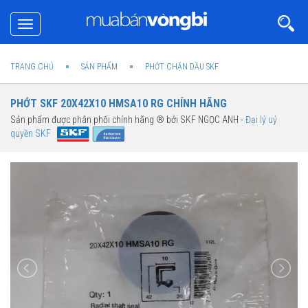
Toggle
navigation
TRANG CHỦ
SẢN PHẨM
PHỚT CHẶN DẦU SKF
PHỚT SKF 20X42X10 HMSA10 RG CHÍNH HÃNG
Sản phẩm được phân phối chính hãng ® bởi SKF NGỌC ANH -
Đại lý uỷ
quyền SKF