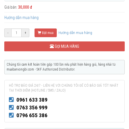
Giá bán:
30,000 đ
Hướng dẫn mua hàng
Hướng dẫn mua hàng
-
+
Đặt mua
GỌI MUA HÀNG
Chúng tôi cam kết hoàn tiền gấp 100 lần nếu phát hiện hàng giả, hàng nhái từ
muabanvongbi.com - SKF Authorized Distributor.
HỖ TRỢ BÁO GIÁ 24/7 - LIÊN HỆ VỚI CHÚNG TÔI ĐỂ CÓ BÁO GIÁ TỐT NHẤT
TẠI THỜI ĐIỂM (HOTLINE / SMS / ZALO)
0961 633 389
0763 356 999
0796 655 386