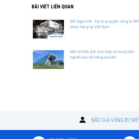
BÀI VIẾT LIÊN QUAN
Giá bán và nơi bán Phớt chặn dầu SKF chính hãng uy tín
Để có báo giá Phớt SKF 17x40x7 HMSA10 RG tốt nhất, hãy li
SKF Ngọc Anh - Đại lý ủy quyền vòng bi SKF
chính hãng tại Việt Nam
SKF Ngọc Anh - Đại lý ủy quyền SKF
(
SKF Authorized Distrib
Sản phẩm chính hãng, giao hàng toàn quốc
Một số hình ảnh nhà máy và trung tâm
nghiên cứu nổi tiếng của SKF
BÁO GIÁ VÒNG BI SK