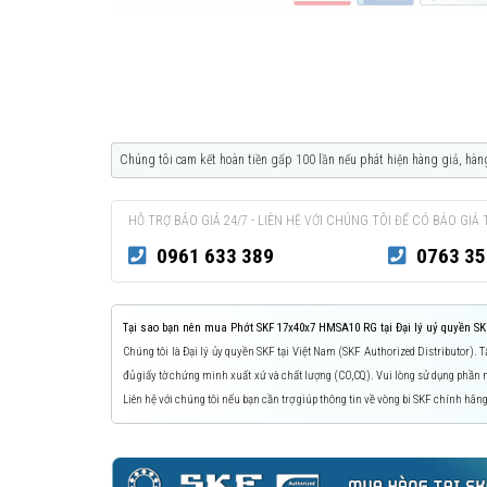
Chúng tôi cam kết hoàn tiền gấp 100 lần nếu phát hiện hàng giả, hàn
HỖ TRỢ BÁO GIÁ 24/7 - LIÊN HỆ VỚI CHÚNG TÔI ĐỂ CÓ BÁO GIÁ 
0961 633 389
0763 35
Tại sao bạn nên mua Phớt SKF 17x40x7 HMSA10 RG tại Đại lý uỷ quyền SK
Chúng tôi là Đại lý ủy quyền SKF tại Việt Nam (SKF Authorized Distributor).
đủ giấy tờ chứng minh xuất xứ và chất lượng (CO,CQ). Vui lòng sử dụng phầ
Liên hệ với chúng tôi nếu bạn cần trợ giúp thông tin về vòng bi SKF chính hãng