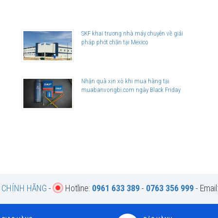
ên hệ với
SKF khai trương nhà máy chuyên về giải
pháp phớt chặn tại Mexico
utor
)
Nhận quà xịn xò khi mua hàng tại
muabanvongbi.com ngày Black Friday
F CHÍNH HÃNG
-
Hotline:
0961 633 389
-
0763 356 999
- Email