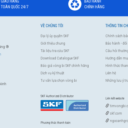
GIAO HÀNG
BẢO HÀNH
TOÀN QUỐC 24/7
CHÍNH HÃNG
VỀ CHÚNG TÔI
THÔNG TIN C
Đại lý ủy quyền SKF
Chính sách bả
Giới thiệu chung
Bảo hành - đổi
hãng ®
Tài liệu tra cứu SKF
Câu hỏi thườn
m
Download Catalogue SKF
Hướng dẫn mu
Báo giá vòng bi SKF chính hãng
Hình thức tha
Dịch vụ kỹ thuật
Liên hệ
Tư vấn lựa chọn vòng bi
Những lưu ý t
Ninh
SKF Authorized Distributor
Liên kết website
timvongbi.
skf.com
ngocanhgro
Phương thức thanh toán