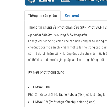
Thông tin sản phẩm
Comment
Thông tin chung về Phớt chặn dầu SKF, Phớt SKF 
Sự nhiễm bẩn làm 14% vòng bi hư hỏng sớm
Là một chi tiết có độ chính xác cao nên vòng bi sẽ không th
che được bôi mỡ sẵn chỉ chiếm một tỷ lệ nhỏ trong các loại
sớm là do bị nhiễm bẩn vì không được che che chắn hữu hiệ
có thể đưa ra được các giải pháp làm kín trong những môi tr
Ký hiệu phớt thông dụng
HMSA10 RG
Phớt 2 môi có chất liệu
Nitrile Rubber
(NBR) có khả năng làm 
HMSA10 V (Phớt chặn dầu chịu nhiệt độ cao)