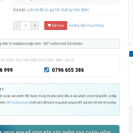
Giá bán:
Liên hệ để có giá tốt nhất tại thời điểm
Hướng dẫn mua hàng
-
+
Đặt mua
g nhái từ muabanvongbi.com - SKF Authorized Distributor.
TỐT NHẤT TẠI THỜI ĐIỂM (HOTLINE / SMS / ZALO)
6 999
0796 655 386
F ?
 Tất cả các sản phẩm SKF được chúng tôi phân phối đều là sản phẩm chính hãng SKF, có đầy
n mềm
SKF Authenticate
(miễn phí) để tránh mua phải vòng bi SKF giả trôi nổi trên thị trường.
.