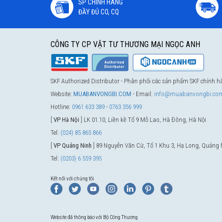
SP CHÍNH HÃNG
ĐẦY ĐỦ CO, CQ
CÔNG TY CP VẬT TƯ THƯƠNG MẠI NGỌC ANH
SKF Authorized Distributor - Phân phối các sản phẩm SKF chính 
Website:
MUABANVONGBI.COM
- Email:
info@muabanvongbi.co
Hotline:
0961 633 389
-
0763 356 999
[
VP Hà Nội
] LK 01.10, Liền kề Tổ 9 Mỗ Lao, Hà Đông, Hà Nội
Tel:
(024) 85 865 866
[
VP Quảng Ninh
] 89 Nguyễn Văn Cừ, Tổ 1 Khu 3, Hạ Long, Quảng 
Tel:
(0203) 6 559 395
Kết nối với chúng tôi
Website đã thông báo với Bộ Công Thương