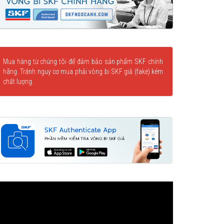
Mua hàng từ chúng tôi để đảm bảo sản phẩm SKF chính
hãng. Tránh nguy cơ mua phải vòng bi SKF giả (fake) kém
chất lượng.