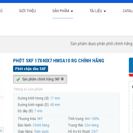
HỦ
GIỚI THIỆU
SẢN PHẨM
TÀI LIỆU
CATA
Sản phẩm được phân phối chính hãn
PHỚT SKF 17X40X7 HMSA10 RG CHÍNH HÃNG
Phớt chặn dầu SKF
Sản phẩm chính hãng SKF ®
Thông số sản phẩm
Đường kính trong (d):
17 mm
Đường kính ngoài (D):
40 mm
Độ dày (B):
7 mm
Thương hiệu:
SKF
Tình trạng:
Mới 100%
Bảo hành:
Chính hãng
Trạng thái:
Còn hàng
Giao hàng:
Toàn quốc
Hỗ trợ kỹ thuật:
24/7