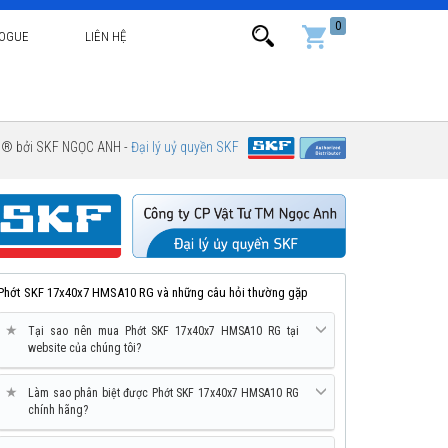
0
LOGUE
LIÊN HỆ
g ® bởi SKF NGỌC ANH -
Đại lý uỷ quyền SKF
Phớt SKF 17x40x7 HMSA10 RG và những câu hỏi thường gặp
★
Tại sao nên mua Phớt SKF 17x40x7 HMSA10 RG tại
website của chúng tôi?
★
Làm sao phân biệt được Phớt SKF 17x40x7 HMSA10 RG
chính hãng?