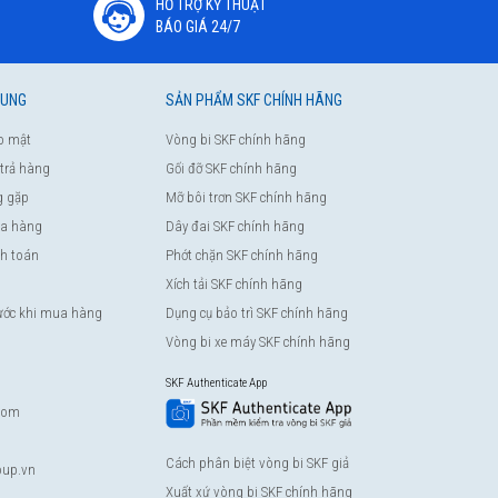
HỖ TRỢ KỸ THUẬT
BÁO GIÁ 24/7
HUNG
SẢN PHẨM SKF CHÍNH HÃNG
o mật
Vòng bi SKF chính hãng
 trả hàng
Gối đỡ SKF chính hãng
g gặp
Mỡ bôi trơn SKF chính hãng
a hàng
Dây đai SKF chính hãng
nh toán
Phớt chặn SKF chính hãng
Xích tải SKF chính hãng
rước khi mua hàng
Dụng cụ bảo trì SKF chính hãng
Vòng bi xe máy SKF chính hãng
SKF Authenticate App
com
Cách phân biệt vòng bi SKF giả
up.vn
Xuất xứ vòng bi SKF chính hãng