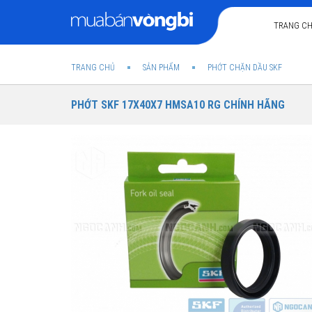
TRANG C
TRANG CHỦ
SẢN PHẨM
PHỚT CHẶN DẦU SKF
PHỚT SKF 17X40X7 HMSA10 RG CHÍNH HÃNG