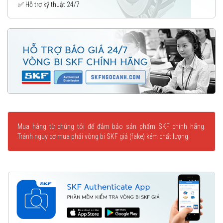
✅ Hỗ trợ kỹ thuật 24/7
Mua hàng từ chúng tôi để đảm bảo sản phẩm SKF chính hãng.
Tránh nguy cơ mua phải vòng bi SKF giả (fake) kém chất lượng.