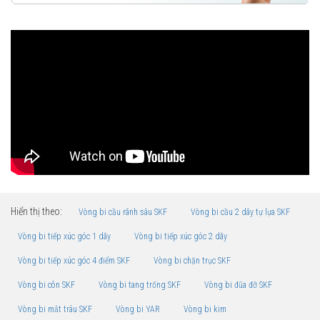
Hiển thị theo:
Vòng bi cầu rãnh sâu SKF
Vòng bi cầu 2 dãy tự lựa SKF
Vòng bi tiếp xúc góc 1 dãy
Vòng bi tiếp xúc góc 2 dãy
Vòng bi tiếp xúc góc 4 điểm SKF
Vòng bi chặn trục SKF
Vòng bi côn SKF
Vòng bi tang trống SKF
Vòng bi đũa đỡ SKF
Vòng bi mắt trâu SKF
Vòng bi YAR
Vòng bi kim