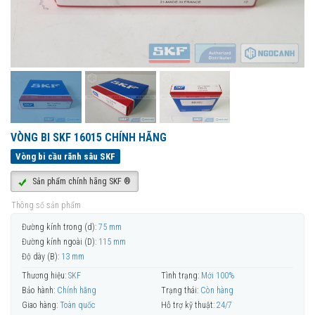
VÒNG BI SKF 16015 CHÍNH HÃNG
Vòng bi cầu rãnh sâu SKF
Sản phẩm chính hãng SKF ®
Thông số sản phẩm
Đường kính trong (d):
75 mm
Đường kính ngoài (D):
115 mm
Độ dày (B):
13 mm
Thương hiệu:
SKF
Tình trạng:
Mới 100%
Bảo hành:
Chính hãng
Trạng thái:
Còn hàng
Giao hàng:
Toàn quốc
Hỗ trợ kỹ thuật:
24/7