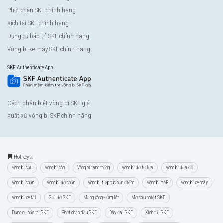
Phớt chặn SKF chính hãng
Xích tải SKF chính hãng
Dụng cụ bảo trì SKF chính hãng
Vòng bi xe máy SKF chính hãng
SKF Authenticate App
Cách phân biệt vòng bi SKF giả
Xuất xứ vòng bi SKF chính hãng
Hot keys:
Vòng bi cầu
Vòng bi côn
Vòng bi tang trống
Vòng bi đỡ tự lựa
Vòng bi đũa đỡ
Vòng bi chặn
Vòng bi đỡ chặn
Vòng bi tiếp xúc bốn điểm
Vòng bi YAR
Vòng bi xe máy
Vòng bi xe tải
Gối đỡ SKF
Măng xông - Ống lót
Mỡ chịu nhiệt SKF
Dụng cụ bảo trì SKF
Phớt chặn dầu SKF
Dây đai SKF
Xích tải SKF