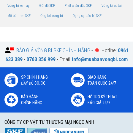
Vòng bi xe máy
Gối đỡ SKF
Phớt chặn dầu SKF
Vòng bi xe tải
Mỡ bôi trơn SKF
Ống lót vòng bi
Dụng cụ bảo trì SKF
BÁO GIÁ VÒNG BI SKF CHÍNH HÃNG
-
Hotline:
0961
633 389
-
0763 356 999
- Email:
info@muabanvongbi.com
SP CHÍNH HÃNG
GIAO HÀNG
ĐẦY ĐỦ CO, CQ
TOÀN QUỐC 24/7
BẢO HÀNH
HỖ TRỢ KỸ THUẬT
CHÍNH HÃNG
BÁO GIÁ 24/7
CÔNG TY CP VẬT TƯ THƯƠNG MẠI NGỌC ANH