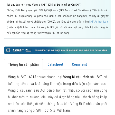
Tại sao bạn nên mua Vòng bi SKF 16015 tại Đại lý uỷ quyền SKF ?
Chúng tôi là Đại lý ủy quyền SKF tại Việt Nam (SKF Authorized Distributor). Tất cả các sản
phẩm SKF được chúng tôi phân phối đều là sản phẩm chính hãng SKF, có đầy đủ giấy tờ
chứng minh xuất xứ và chất lượng (CO,CQ). Vui lòng sử dụng phần mềm
SKF Authenticate
(miễn phí) để tránh mua phải vòng bi SKF giả trôi nổi trên thị trường. Liên hệ với chúng tôi
nếu bạn cần trợ giúp thông tin về vòng bi SKF chính hãng.
Thông tin sản phẩm
Datasheet
Comment
Vòng bi SKF 16015
thuộc chủng loại
Vòng bi cầu rãnh sâu SKF
có
tuổi thọ bền bỉ và khả năng làm việc trong điều kiện vận hành cao.
Vòng bi cầu rãnh sâu SKF bền bỉ hơn rất nhiều so với các hãng vòng
bi khác trên thị trường, điều này đã được hàng triệu khách hàng khắp
nơi trên toàn thế giới kiểm chứng. Mua bán Vòng Bi là nhà phân phối
chính hãng Vòng bi SKF 16015 tại Việt Nam.