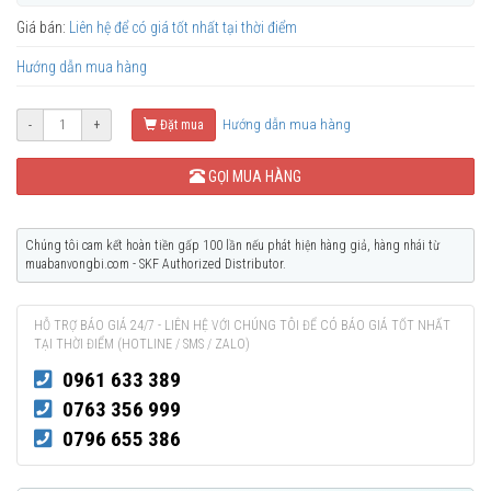
Giá bán:
Liên hệ để có giá tốt nhất tại thời điểm
Hướng dẫn mua hàng
Hướng dẫn mua hàng
-
+
Đặt mua
GỌI MUA HÀNG
Chúng tôi cam kết hoàn tiền gấp 100 lần nếu phát hiện hàng giả, hàng nhái từ
muabanvongbi.com - SKF Authorized Distributor.
HỖ TRỢ BÁO GIÁ 24/7 - LIÊN HỆ VỚI CHÚNG TÔI ĐỂ CÓ BÁO GIÁ TỐT NHẤT
TẠI THỜI ĐIỂM (HOTLINE / SMS / ZALO)
0961 633 389
0763 356 999
0796 655 386