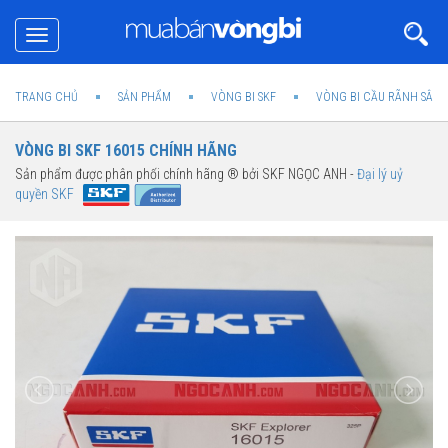
Toggle
navigation
TRANG CHỦ
SẢN PHẨM
VÒNG BI SKF
VÒNG BI CẦU RÃNH SÂU 
VÒNG BI SKF 16015 CHÍNH HÃNG
Sản phẩm được phân phối chính hãng ® bởi SKF NGỌC ANH -
Đại lý uỷ
quyền SKF