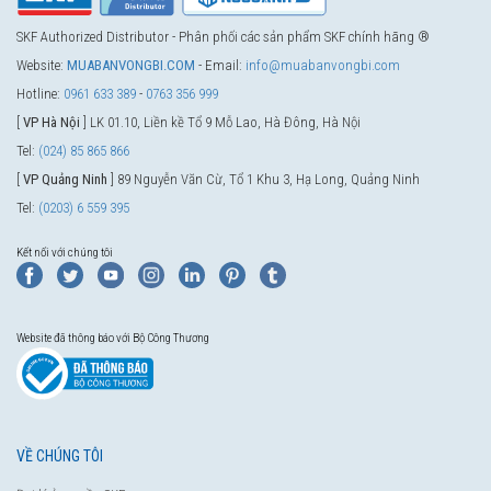
SKF Authorized Distributor - Phân phối các sản phẩm SKF chính hãng ®
Website:
MUABANVONGBI.COM
- Email:
info@muabanvongbi.com
Hotline:
0961 633 389
-
0763 356 999
[
VP Hà Nội
] LK 01.10, Liền kề Tổ 9 Mỗ Lao, Hà Đông, Hà Nội
Tel:
(024) 85 865 866
[
VP Quảng Ninh
] 89 Nguyễn Văn Cừ, Tổ 1 Khu 3, Hạ Long, Quảng Ninh
Tel:
(0203) 6 559 395
Kết nối với chúng tôi
Website đã thông báo với Bộ Công Thương
VỀ CHÚNG TÔI