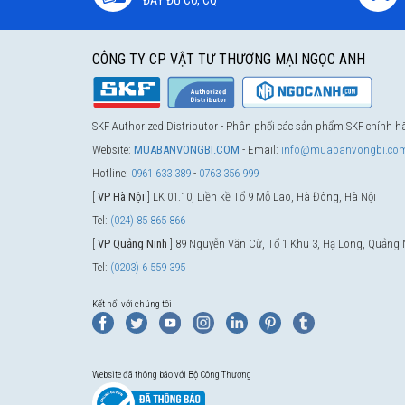
CÔNG TY CP VẬT TƯ THƯƠNG MẠI NGỌC ANH
SKF Authorized Distributor - Phân phối các sản phẩm SKF chính 
Website:
MUABANVONGBI.COM
- Email:
info@muabanvongbi.co
Hotline:
0961 633 389
-
0763 356 999
[
VP Hà Nội
] LK 01.10, Liền kề Tổ 9 Mỗ Lao, Hà Đông, Hà Nội
Tel:
(024) 85 865 866
[
VP Quảng Ninh
] 89 Nguyễn Văn Cừ, Tổ 1 Khu 3, Hạ Long, Quảng 
Tel:
(0203) 6 559 395
Kết nối với chúng tôi
Website đã thông báo với Bộ Công Thương