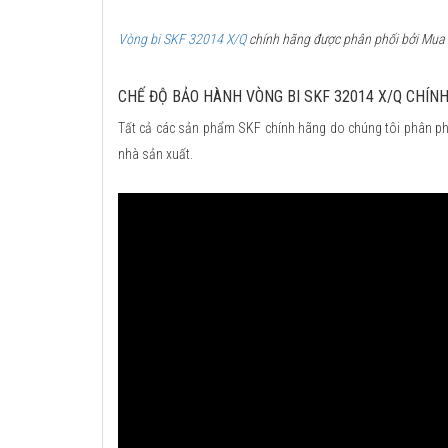
Vòng bi SKF 32014 X/Q
chính hãng được phân phối bởi Mua b
CHẾ ĐỘ BẢO HÀNH VÒNG BI SKF 32014 X/Q CHÍN
Tất cả các sản phẩm SKF chính hãng do chúng tôi phân ph
nhà sản xuất.