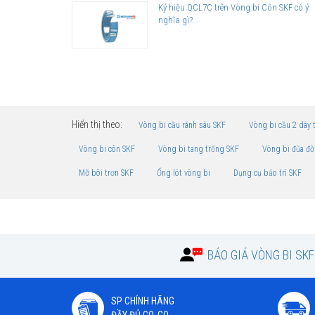
Ký hiệu QCL7C trên Vòng bi Côn SKF có ý
nghĩa gì?
Hiển thị theo:
Vòng bi cầu rãnh sâu SKF
Vòng bi cầu 2 dãy 
Vòng bi côn SKF
Vòng bi tang trống SKF
Vòng bi đũa đỡ
Mỡ bôi trơn SKF
Ống lót vòng bi
Dụng cụ bảo trì SKF
BÁO GIÁ VÒNG BI SK
SP CHÍNH HÃNG
ĐẦY ĐỦ CO, CQ