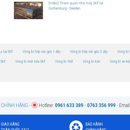
[Video] Tham quan nhà máy SKF tại
Gothenburg - Sweden
tự lựa SKF
Vòng bi tiếp xúc góc 1 dãy
Vòng bi tiếp xúc góc 2 dãy
Vòng bi 
 SKF
Vòng bi mắt trâu SKF
Vòng bi YAR
Vòng bi kim
Vòng bi xe má
F CHÍNH HÃNG
-
Hotline:
0961 633 389
-
0763 356 999
- Email
GIAO HÀNG
BẢO HÀNH
TOÀN QUỐC 24/7
CHÍNH HÃNG