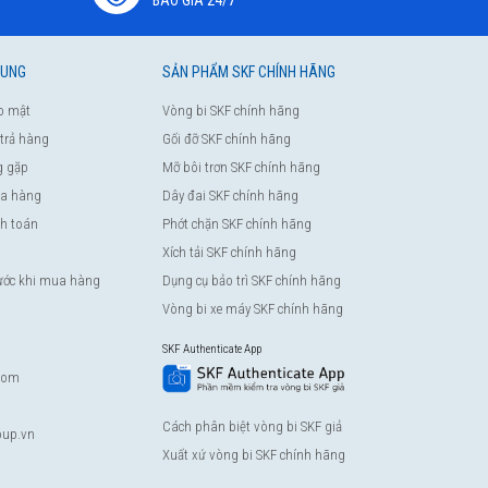
HUNG
SẢN PHẨM SKF CHÍNH HÃNG
o mật
Vòng bi SKF chính hãng
 trả hàng
Gối đỡ SKF chính hãng
g gặp
Mỡ bôi trơn SKF chính hãng
a hàng
Dây đai SKF chính hãng
nh toán
Phớt chặn SKF chính hãng
Xích tải SKF chính hãng
rước khi mua hàng
Dụng cụ bảo trì SKF chính hãng
Vòng bi xe máy SKF chính hãng
SKF Authenticate App
com
Cách phân biệt vòng bi SKF giả
up.vn
Xuất xứ vòng bi SKF chính hãng