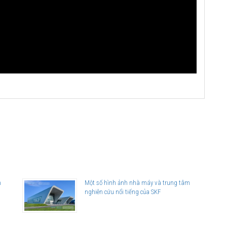
n
Một số hình ảnh nhà máy và trung tâm
nghiên cứu nổi tiếng của SKF