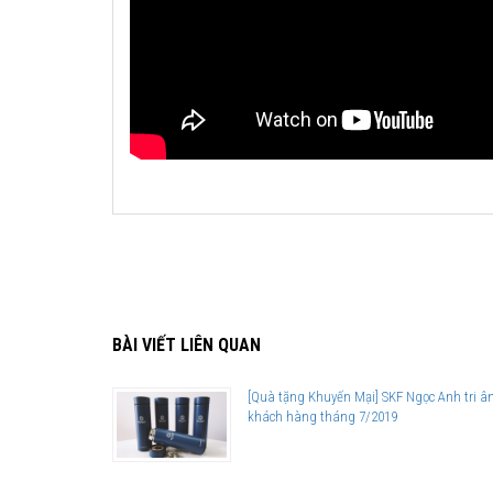
BÀI VIẾT LIÊN QUAN
[Quà tặng Khuyến Mại] SKF Ngọc Anh tri â
khách hàng tháng 7/2019