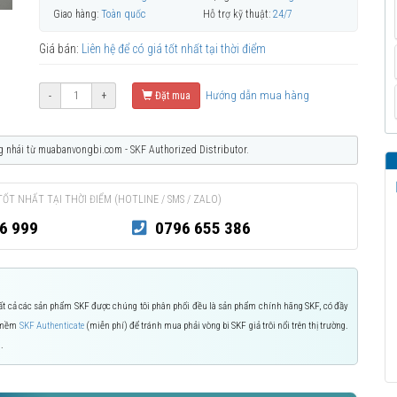
Giao hàng:
Toàn quốc
Hỗ trợ kỹ thuật:
24/7
Giá bán:
Liên hệ để có giá tốt nhất tại thời điểm
Hướng dẫn mua hàng
-
+
Đặt mua
g nhái từ muabanvongbi.com - SKF Authorized Distributor.
TỐT NHẤT TẠI THỜI ĐIỂM (HOTLINE / SMS / ZALO)
6 999
0796 655 386
 Tất cả các sản phẩm SKF được chúng tôi phân phối đều là sản phẩm chính hãng SKF, có đầy
n mềm
SKF Authenticate
(miễn phí) để tránh mua phải vòng bi SKF giả trôi nổi trên thị trường.
.