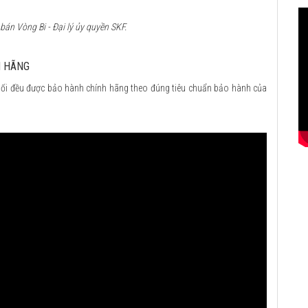
án Vòng Bi - Đại lý ủy quyền SKF.
H HÃNG
ối đều được bảo hành chính hãng theo đúng tiêu chuẩn bảo hành của