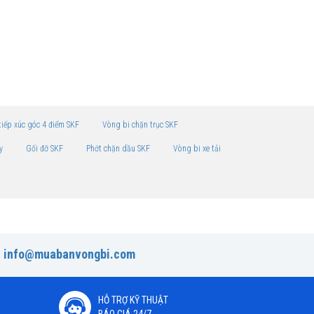
tiếp xúc góc 4 điểm SKF
Vòng bi chặn trục SKF
y
Gối đỡ SKF
Phớt chặn dầu SKF
Vòng bi xe tải
:
info@muabanvongbi.com
HỖ TRỢ KỸ THUẬT
BÁO GIÁ 24/7