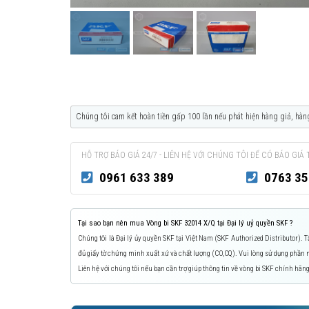
Chúng tôi cam kết hoàn tiền gấp 100 lần nếu phát hiện hàng giả, hàn
HỖ TRỢ BÁO GIÁ 24/7 - LIÊN HỆ VỚI CHÚNG TÔI ĐỂ CÓ BÁO GIÁ 
0961 633 389
0763 35
Tại sao bạn nên mua Vòng bi SKF 32014 X/Q tại Đại lý uỷ quyền SKF ?
Chúng tôi là Đại lý ủy quyền SKF tại Việt Nam (SKF Authorized Distributor).
đủ giấy tờ chứng minh xuất xứ và chất lượng (CO,CQ). Vui lòng sử dụng phầ
Liên hệ với chúng tôi nếu bạn cần trợ giúp thông tin về vòng bi SKF chính hãng