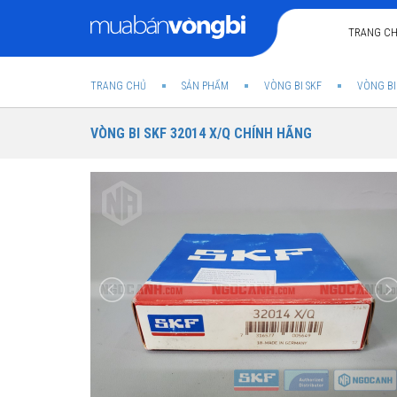
TRANG C
TRANG CHỦ
SẢN PHẨM
VÒNG BI SKF
VÒNG BI
VÒNG BI SKF 32014 X/Q CHÍNH HÃNG