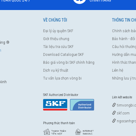
VỀ CHÚNG TÔI
THÔNG TIN C
Đại lý ủy quyền SKF
Chính sách bả
Giới thiệu chung
Bảo hành - đổi
hãng ®
Tài liệu tra cứu SKF
Câu hỏi thườn
m
Download Catalogue SKF
Hướng dẫn mu
Báo giá vòng bi SKF chính hãng
Hình thức tha
Dịch vụ kỹ thuật
Liên hệ
Tư vấn lựa chọn vòng bi
Những lưu ý t
Ninh
SKF Authorized Distributor
Liên kết website
timvongbi.
skf.com
ngocanhgro
Phương thức thanh toán