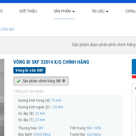
HỦ
GIỚI THIỆU
SẢN PHẨM
TÀI LIỆU
CATA
 CÔN SKF
Sản phẩm được phân phối chính hãn
VÒNG BI SKF 32014 X/Q CHÍNH HÃNG
Vòng bi côn SKF
Sản phẩm chính hãng SKF ®
Thông số sản phẩm
Đường kính trong (d):
70 mm
Đường kính ngoài (D):
110 mm
Độ dày (B):
25 mm
Độ dày (T):
25 mm
Thương hiệu:
SKF
Tình trạng:
Mới 100%
Bảo hành:
Chính hãng
Trạng thái:
Còn hàng