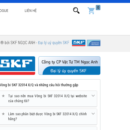
0
LOGUE
LIÊN HỆ
g ® bởi SKF NGỌC ANH -
Đại lý uỷ quyền SKF
Vòng bi SKF 32014 X/Q và những câu hỏi thường gặp
★
Tại sao nên mua Vòng bi SKF 32014 X/Q tại website
của chúng tôi?
★
Làm sao phân biệt được Vòng bi SKF 32014 X/Q chính
hãng?