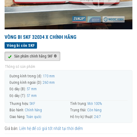
VÒNG BI SKF 32034 X CHÍNH HÃNG
Vòng bi côn SKF
Sản phẩm chính hãng SKF ®
Thông số sản phẩm
Đường kính trong (d):
170 mm
Đường kính ngoài (D):
260 mm
Độ dày (B):
57 mm
Độ dày (T):
57 mm
Thương hiệu:
SKF
Tình trạng:
Mới 100%
Bảo hành:
Chính hãng
Trạng thái:
Còn hàng
Giao hàng:
Toàn quốc
Hỗ trợ kỹ thuật:
24/7
Giá bán:
Liên hệ để có giá tốt nhất tại thời điểm