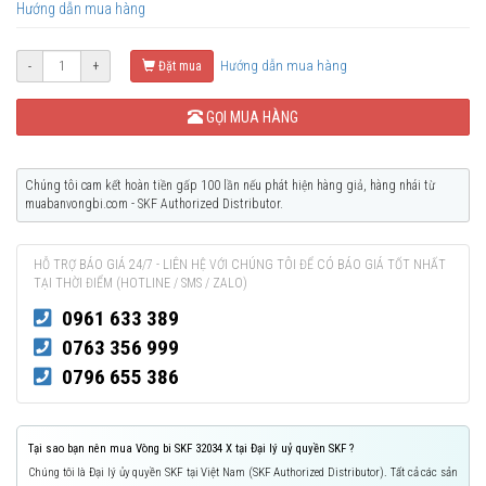
Hướng dẫn mua hàng
Hướng dẫn mua hàng
-
+
Đặt mua
GỌI MUA HÀNG
Chúng tôi cam kết hoàn tiền gấp 100 lần nếu phát hiện hàng giả, hàng nhái từ
muabanvongbi.com - SKF Authorized Distributor.
HỖ TRỢ BÁO GIÁ 24/7 - LIÊN HỆ VỚI CHÚNG TÔI ĐỂ CÓ BÁO GIÁ TỐT NHẤT
TẠI THỜI ĐIỂM (HOTLINE / SMS / ZALO)
0961 633 389
0763 356 999
0796 655 386
Tại sao bạn nên mua Vòng bi SKF 32034 X tại Đại lý uỷ quyền SKF ?
Chúng tôi là Đại lý ủy quyền SKF tại Việt Nam (SKF Authorized Distributor). Tất cả các sản