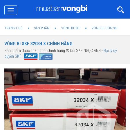
Toggle
navigation
TRANG CHỦ
SẢN PHẨM
VÒNG BI SKF
VÒNG BI CÔN SKF
VÒNG BI SKF 32034 X CHÍNH HÃNG
Sản phẩm được phân phối chính hãng ® bởi SKF NGỌC ANH -
Đại lý uỷ
quyền SKF