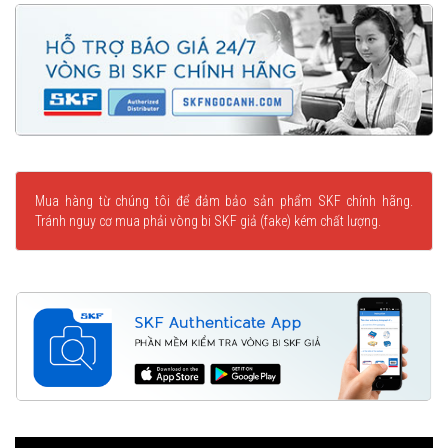
Mua hàng từ chúng tôi để đảm bảo sản phẩm SKF chính hãng.
Tránh nguy cơ mua phải vòng bi SKF giả (fake) kém chất lượng.