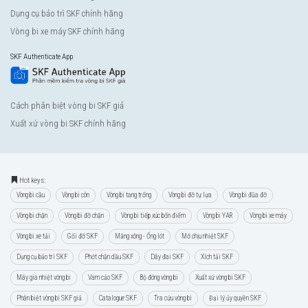
Dụng cụ bảo trì SKF chính hãng
Vòng bi xe máy SKF chính hãng
SKF Authenticate App
Cách phân biệt vòng bi SKF giả
Xuất xứ vòng bi SKF chính hãng
Hot keys:
Vòng bi cầu
Vòng bi côn
Vòng bi tang trống
Vòng bi đỡ tự lựa
Vòng bi đũa đỡ
Vòng bi chặn
Vòng bi đỡ chặn
Vòng bi tiếp xúc bốn điểm
Vòng bi YAR
Vòng bi xe máy
Vòng bi xe tải
Gối đỡ SKF
Măng xông - Ống lót
Mỡ chịu nhiệt SKF
Dụng cụ bảo trì SKF
Phớt chặn dầu SKF
Dây đai SKF
Xích tải SKF
Máy gia nhiệt vòng bi
Vam cảo SKF
Bộ đóng vòng bi
Xuất xứ vòng bi SKF
Phân biệt vòng bi SKF giả
Catalogue SKF
Tra cứu vòng bi
Đại lý ủy quyền SKF