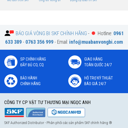
BÁO GIÁ VÒNG BI SKF CHÍNH HÃNG
-
Hotline:
0961
633 389
-
0763 356 999
- Email:
info@muabanvongbi.com
SP CHÍNH HÃNG
GIAO HÀNG
ĐẦY ĐỦ CO, CQ
TOÀN QUỐC 24/7
BẢO HÀNH
HỖ TRỢ KỸ THUẬT
CHÍNH HÃNG
BÁO GIÁ 24/7
CÔNG TY CP VẬT TƯ THƯƠNG MẠI NGỌC ANH
SKF Authorized Distributor - Phân phối các sản phẩm SKF chính hãng ®