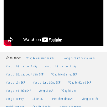
Hiển thị theo:
Vòng bi cầu rãnh sâu SKF
Vòng bi cầu 2 dãy tự lựa SKF
Vòng bi tiếp xúc góc 1 dãy
Vòng bi tiếp xúc góc 2 dãy
Vòng bi tiếp xúc góc 4 điểm SKF
Vòng bi chặn trục SKF
Vòng bi côn SKF
Vòng bi tang trống SKF
Vòng bi đũa đỡ SKF
Vòng bi mắt trâu SKF
Vòng bi YAR
Vòng bi kim
Vòng bi xe máy
Gối đỡ SKF
Phớt chặn dầu SKF
Vòng bi xe tải
Mỡ bôi trơn SKF
Ống lót vòng bi
Dụng cụ bảo trì SKF