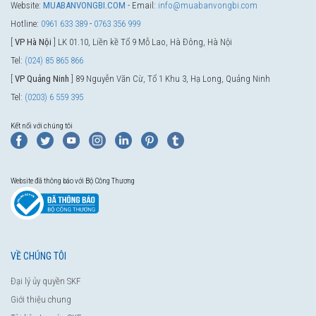
Website:
MUABANVONGBI.COM
- Email:
info@muabanvongbi.com
Hotline:
0961 633 389
-
0763 356 999
[
VP Hà Nội
] LK 01.10, Liền kề Tổ 9 Mỗ Lao, Hà Đông, Hà Nội
Tel:
(024) 85 865 866
[
VP Quảng Ninh
] 89 Nguyễn Văn Cừ, Tổ 1 Khu 3, Hạ Long, Quảng Ninh
Tel:
(0203) 6 559 395
Kết nối với chúng tôi
Website đã thông báo với Bộ Công Thương
VỀ CHÚNG TÔI
Đại lý ủy quyền SKF
Giới thiệu chung